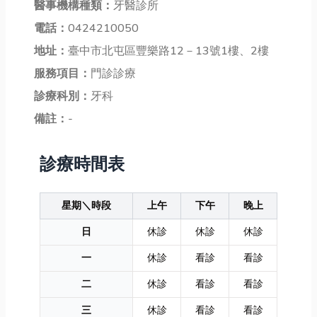
醫事機構種類：
牙醫診所
電話：
0424210050
地址：
臺中市北屯區豐樂路12－13號1樓、2樓
服務項目：
門診診療
診療科別：
牙科
備註：
-
診療時間表
星期＼時段
上午
下午
晚上
日
休診
休診
休診
一
休診
看診
看診
二
休診
看診
看診
三
休診
看診
看診