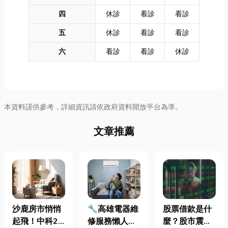
四
休診
看診
看診
五
休診
看診
看診
六
看診
看診
休診
本資料謹供參考，詳細資訊請依政府資料開放平台為準。
文章推薦
沙鹿房市悄悄
🔧高雄電器維
股票借款是什
起飛！中科2
修服務懶人包
麼？股市震盪|