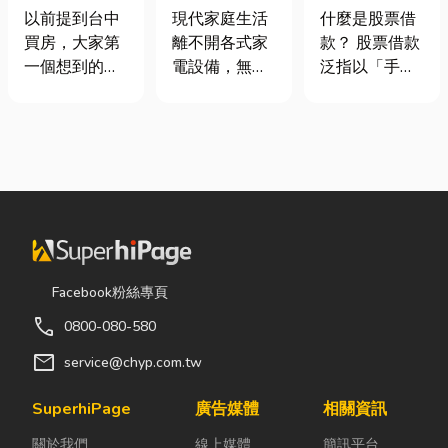
期＋台積電效
｜冷氣、冰
股票借款、股
以前提到台中
現代家庭生活
什麼是股票借
應發酵，現在
箱、洗衣機專
票質借、當鋪
買房，大家第
離不開各式家
款？ 股票借款
很多人開始看
業維修
借款完整比較
一個想到的大
電設備，無論
泛指以「手中
海線
多是七期、水
是炎熱夏季不
持有的股票」
湳或北屯。 但
可或缺的冷
作為擔保品，
這幾年真正默
氣、保存食材
向金融機構或
默崛起、討論
的新鮮冰箱，
當舖借出現金
度越來越高
還是每天幫助
的融資方式，
的，其實是
清洗衣物的洗
讓投資人不必
「沙鹿」。 很
衣機，一旦發
賣出股票，就
多人實際到沙
生故障，都可
能取得資金應
鹿走一趟後才
能嚴重影響日
急，同時保留
Facebook粉絲專頁
發現： 現在的
常生活品質。
未來股價上漲
call
0800-080-580
沙鹿，真的和
因此，選擇專
的獲利空間。
以前不一樣
業的高雄電器
依承作單位不
mail
service@chyp.com.tw
了。 不只是交
維修服務，不
同，主要可分
通變方便，生
僅能快速排除
為證券公司的
SuperhiPage
廣告媒體
相關資訊
活機能也越來
問題，更能延
股票質借、銀
關於我們
線上媒體
簡訊平台