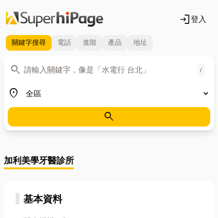
login
登入
關鍵字
搜尋
電話
進階
產品
地址
關鍵字
search
/
地區
place
search
加利美學牙醫診所
基本資料