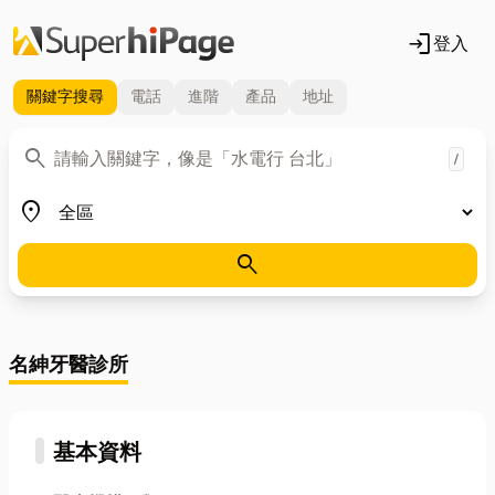
login
登入
關鍵字
搜尋
電話
進階
產品
地址
關鍵字
search
/
地區
place
search
名紳牙醫診所
基本資料