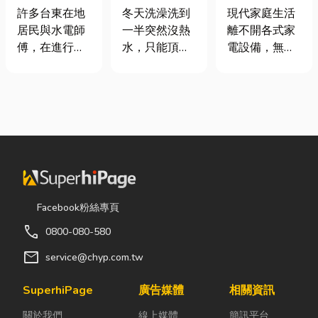
安全耐用的居
是什麼、費用
｜冷氣、冰
許多台東在地
冬天洗澡洗到
現代家庭生活
家環境
怎麼算？家庭
箱、洗衣機專
居民與水電師
一半突然沒熱
離不開各式家
能源選擇與配
業維修
傅，在進行居
水，只能頂著
電設備，無論
管工程全解析
家修繕、新屋
泡沫跑出去叫
是炎熱夏季不
裝潢或老屋翻
瓦斯？這是許
可或缺的冷
修時，都會到
多使用傳統桶
氣、保存食材
熟悉的水電材
裝瓦斯家庭的
的新鮮冰箱，
料行採購。除
共同噩夢。隨
還是每天幫助
了商品種類較
著居家生活品
清洗衣物的洗
齊全，也能依
質提升，越來
衣機，一旦發
照施工需求，
越多屋主在老
生故障，都可
快速找到合適
屋翻修或新屋
能嚴重影響日
Facebook粉絲專頁
的電線、開關
裝潢時，選擇
常生活品質。
call
0800-080-580
插座、燈具、
規劃天然氣配
因此，選擇專
馬達、衛浴設
管工程。到底
業的高雄電器
mail
service@chyp.com.tw
備及熱水器相
天然氣是什
維修服務，不
關產品。 無論
麼？它跟傳統
僅能快速排除
SuperhiPage
廣告媒體
相關資訊
是更換老舊開
瓦斯行送的桶
問題，更能延
關於我們
線上媒體
簡訊平台