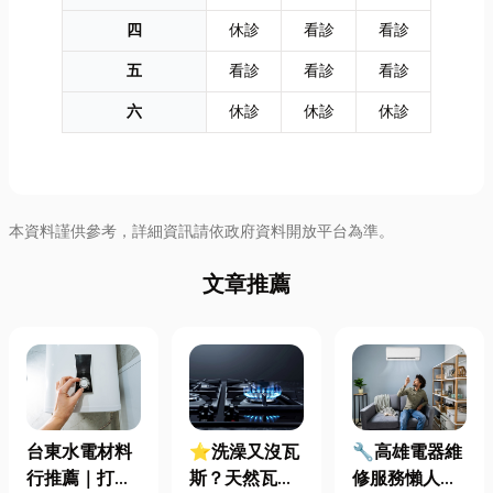
四
休診
看診
看診
五
看診
看診
看診
六
休診
休診
休診
本資料謹供參考，詳細資訊請依政府資料開放平台為準。
文章推薦
台東水電材料
⭐洗澡又沒瓦
🔧高雄電器維
行推薦｜打造
斯？天然瓦斯
修服務懶人包