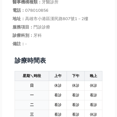
醫事機構種類：
牙醫診所
電話：
078010856
地址：
高雄市小港區漢民路807號1－2樓
服務項目：
門診診療
診療科別：
牙科
備註：
-
診療時間表
星期＼時段
上午
下午
晚上
日
休診
休診
休診
一
看診
看診
看診
二
看診
看診
看診
三
看診
看診
休診