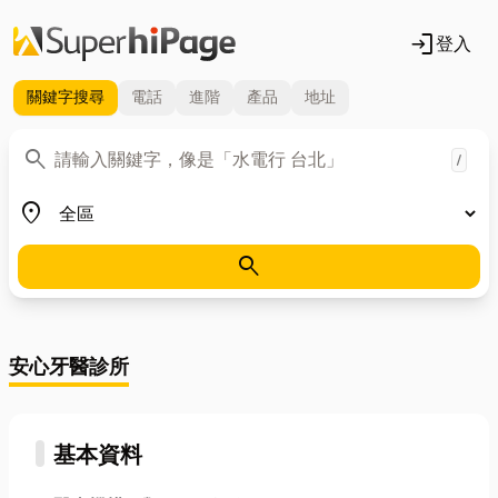
login
登入
關鍵字
搜尋
電話
進階
產品
地址
關鍵字
search
/
地區
place
search
安心牙醫診所
基本資料