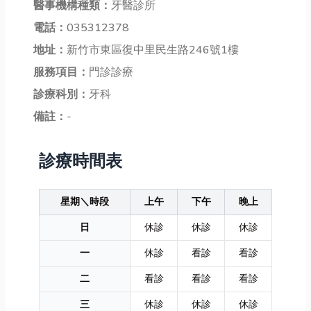
醫事機構種類：
牙醫診所
電話：
035312378
地址：
新竹市東區復中里民生路246號1樓
服務項目：
門診診療
診療科別：
牙科
備註：
-
診療時間表
星期＼時段
上午
下午
晚上
日
休診
休診
休診
一
休診
看診
看診
二
看診
看診
看診
三
休診
休診
休診