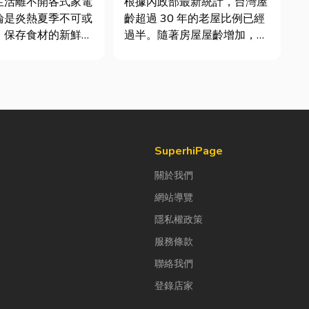
生活離不開各式家電
根據內政部最新統計，台灣屋
論是炎熱夏季不可或
齡超過 30 年的老屋比例已經
、保存食材的新鮮冰
過半。隨著房屋屋齡增加，金
每天幫助清洗衣物的
屬門窗疲勞與結構鏽蝕問題也
一旦發生故障，都可
日漸明顯。許多屋主每天回家
響日常生活品質。
開門，都覺得門片重得像在拉
擇專業的高雄電器維
拔河，甚至伴隨刺耳的金屬摩
不僅能快速排除問
擦聲。 其實，門片故障並不
延長家電使用壽命，
代表一定要花大錢將整扇...
SuperhiPage
關於我們
網站導覽
隱私權政策
服務條款
聯絡我們
登錄店家