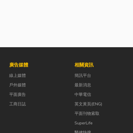
廣告媒體
相關資訊
線上媒體
簡訊平台
戶外媒體
最新消息
平面廣告
中華電信
工商日誌
英文黃頁(ENG)
平面刊物索取
SuperLife
醫健快搜