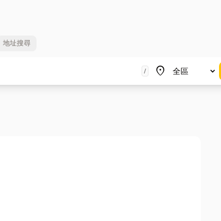
地址
搜尋
地區
place
/