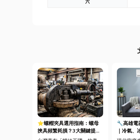
六
⭐螺帽夾具選用指南：螺母
🔧高雄
挾具頻繁耗損？3大關鍵提升
｜冷氣、
扣件成型良率與壽命
修