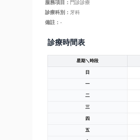
服務項目：
門診診療
診療科別：
牙科
備註：
-
診療時間表
星期＼時段
日
一
二
三
四
五