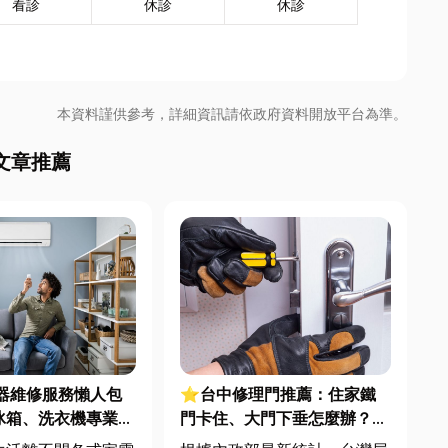
看診
休診
休診
本資料謹供參考，詳細資訊請依政府資料開放平台為準。
文章推薦
電器維修服務懶人包
⭐台中修理門推薦：住家鐵
冰箱、洗衣機專業維
門卡住、大門下垂怎麼辦？維
修費用與不銹鋼工程一次看