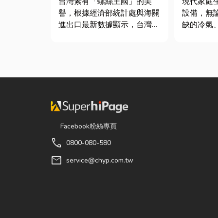
台灣素有「螺絲王國」的美
現代家庭
譽，根據經濟部統計處與海關
設備，無
進出口最新數據顯示，台灣扣
缺的冷氣
件年出口額高達 42.1 億美
箱，還是
元，其中螺帽（HS
洗衣機，
731816）產品即占總出口比
能嚴重影
重逾 20%。在面對全球客戶
因此，選
對扣件精度與耐用度要求日益
修服務，
嚴苛的趨勢下，扣件成型機中
題，更能
的關...
降...
Facebook粉絲專頁
call
0800-080-580
mail
service@chyp.com.tw