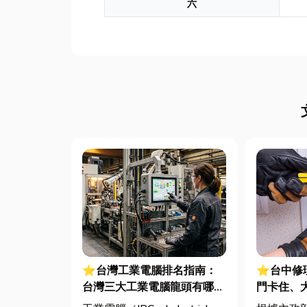
六
⭐台灣工業電腦排名指南：
⭐台中修
台灣三大工業電腦龍頭有哪
門卡住、
些？工廠採購與品牌選型全解
修費用與