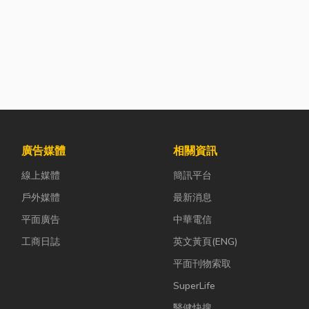
廣告媒體
相關資訊
線上媒體
簡訊平台
戶外媒體
最新消息
平面廣告
中華電信
工商日誌
英文黃頁(ENG)
平面刊物索取
SuperLife
醫健快搜