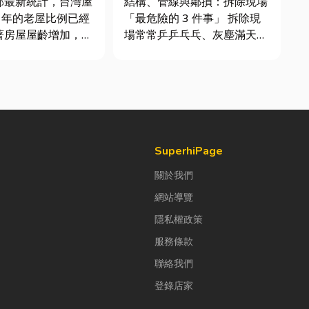
部最新統計，台灣屋
結構、管線與鄰損：拆除現場
最危險！
0 年的老屋比例已經
「最危險的 3 件事」 拆除現
著房屋屋齡增加，金
場常常乒乒乓乓、灰塵滿天
勞與結構鏽蝕問題也
飛，在這種混亂的環境下，專
。許多屋主每天回家
家提醒有三件事情如果沒做
覺得門片重得像在拉
好，最容易發生嚴重的意外：
至伴隨刺耳的金屬摩
分不清「主力牆」，盲目亂打
導致房子塌陷： 這是老屋拆
花大錢將整扇...
除最常發生的致命錯誤。...
SuperhiPage
關於我們
網站導覽
隱私權政策
服務條款
聯絡我們
登錄店家