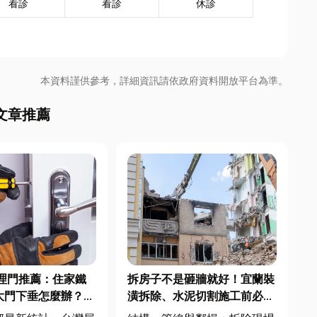
看診
看診
休診
本資料謹供參考，詳細資訊請依政府資料開放平台為準。
文章推薦
理門推薦：住家鐵
拆房子不是砸牆就好！宜蘭裝
大門下垂怎麼辦？維
潢拆除、水泥切割施工前必看
不銹鋼工程一次看
的避坑指南，專家曝這 3 件事