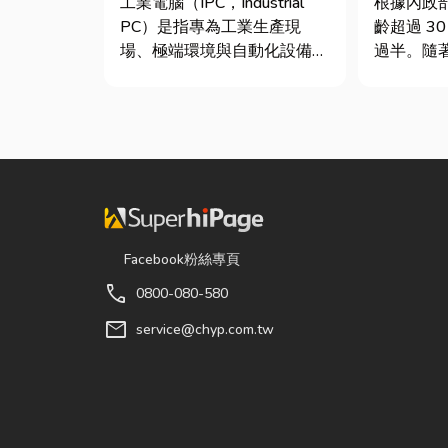
工業電腦（IPC，Industrial
根據內政
析
PC）是指專為工業生產現
齡超過 3
場、極端環境與自動化設備所
過半。隨
設計的硬體運算平台。 許多
屬門窗疲
製造業業主在導入自動化或升
日漸明顯
級智慧工廠時，常想著先用一
開門，都
般的家用或商用桌機湊合。然
拔河，甚
而，一般桌機無法應付高塵、
擦聲。 其實，門片故障並不
高溫、連續震動...
代表一定要
Facebook粉絲專頁
call
0800-080-580
mail
service@chyp.com.tw