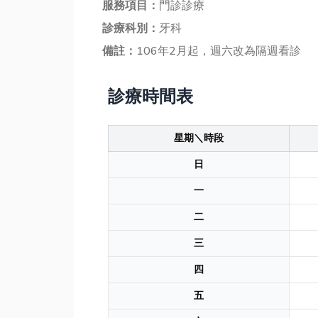
服務項目：
門診診療
診療科別：
牙科
備註：
106年2月起，週六改為隔週看診
診療時間表
星期＼時段
日
一
二
三
四
五