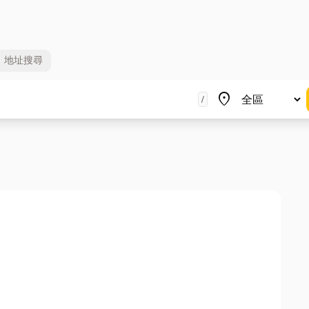
地址
搜尋
地區
place
/