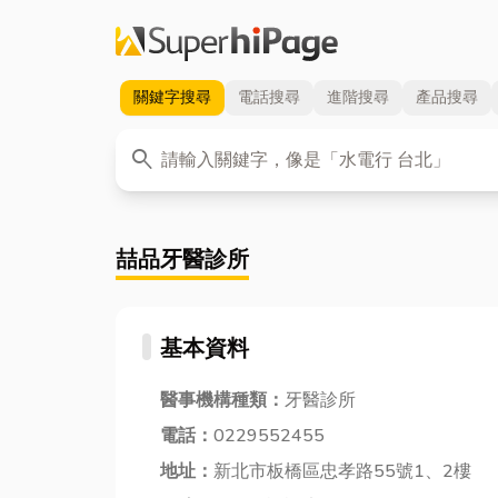
關鍵字
搜尋
電話
搜尋
進階
搜尋
產品
搜尋
關鍵字
search
喆品牙醫診所
基本資料
醫事機構種類：
牙醫診所
電話：
0229552455
地址：
新北市板橋區忠孝路55號1、2樓