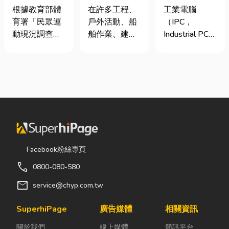
慢跑、排球襪
從繩索到安全
台灣三大工業
根據教育部體
在許多工程、
工業電腦
挑選全攻略，
網的全方位防
電腦龍頭有哪
育署「民眾運
戶外活動、船
（IPC，
穿對了運動不
護應用指南
些？工廠採購
動現況調查」
舶作業、建築
Industrial PC）
傷腳！
與品牌選型全
顯示，台灣規
施工，甚至居
是指專為工業
解析
律運動人口比
家安全防護
生產現場、極
例已突破三成
中，「繩索、
端環境與自動
五，其中慢跑
繩梯、安全
化設備所設計
與各類球類運
網」其實都是
的硬體運算平
動正是熱門選
非常重要卻常
台。 許多製造
擇。許多人在
被忽略的設
業業主在導入
配備上毫不惜
備。很多人以
自動化或升級
重金，購買
為繩子只是拿
智慧工廠時，
Facebook粉絲專頁
三、四千元的
來綁東西，但
常想著先用一
call
0800-080-580
頂級籃球鞋或
其實在專業領
般的家用或商
專業路跑鞋，
域中，繩索不
用桌機湊合。
mail
service@chyp.com.tw
卻習慣性隨手
只是工具，更
然而，一般桌
抓一雙幾十元
關係到安全、
機無法應付高
SuperhiPage
廣告媒體
相關資訊
的普通棉襪就
效率與作業品
塵、高溫、連
關於我們
線上媒體
簡訊平台