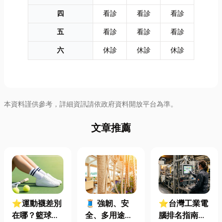
四
看診
看診
看診
五
看診
看診
看診
六
休診
休診
休診
本資料謹供參考，詳細資訊請依政府資料開放平台為準。
文章推薦
⭐運動襪差別
🧵 強韌、安
⭐台灣工業電
在哪？籃球、
全、多用途！
腦排名指南：