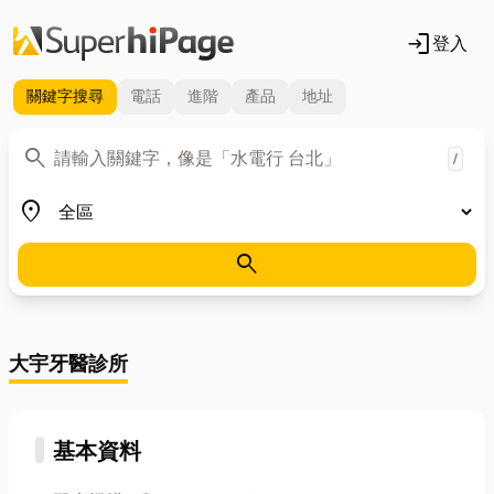
login
登入
關鍵字
搜尋
電話
進階
產品
地址
關鍵字
search
/
地區
place
search
大宇牙醫診所
基本資料