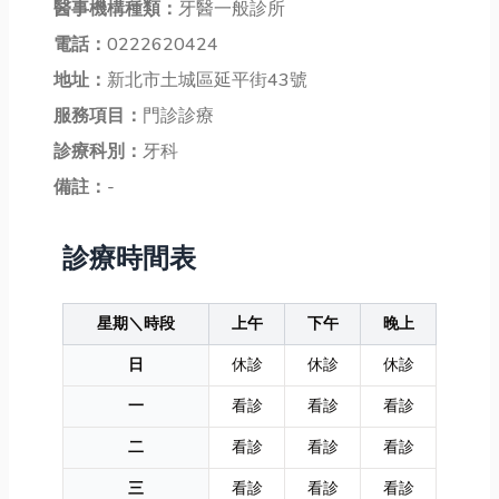
醫事機構種類：
牙醫一般診所
電話：
0222620424
地址：
新北市土城區延平街43號
服務項目：
門診診療
診療科別：
牙科
備註：
-
診療時間表
星期＼時段
上午
下午
晚上
日
休診
休診
休診
一
看診
看診
看診
二
看診
看診
看診
三
看診
看診
看診