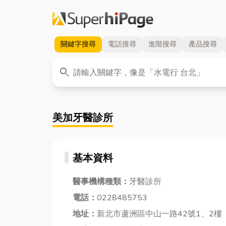
關鍵字
搜尋
電話
搜尋
進階
搜尋
產品
搜尋
關鍵字
search
美加牙醫診所
基本資料
醫事機構種類：
牙醫診所
電話：
0228485753
地址：
新北市蘆洲區中山一路42號1、2樓