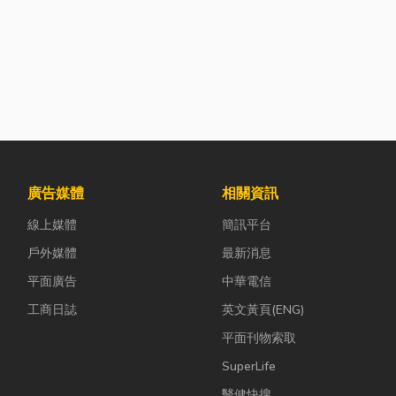
廣告媒體
相關資訊
線上媒體
簡訊平台
戶外媒體
最新消息
平面廣告
中華電信
工商日誌
英文黃頁(ENG)
平面刊物索取
SuperLife
醫健快搜