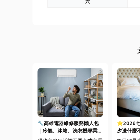
六
🔧高雄電器維修服務懶人包
⭐2026
｜冷氣、冰箱、洗衣機專業維
夕送什麼
修
裡買？台