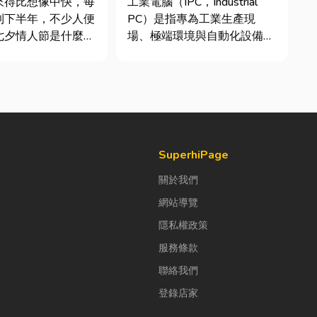
來得比想像中快，每
工業電腦（IPC，Industrial
析
到下半年，不少人便
PC）是指專為工業生產現
七夕情人節是什麼時
場、極端環境與自動化設備所
「七夕情人節禮物該
設計的硬體運算平台。 許多
」。相較於西洋情人
製造業業主在導入自動化或升
充滿了東方的浪漫色
級智慧工廠時，常想著先用一
感。然而，隨著生活
般的家用或商用桌機湊合。然
，不少人常因工作繁
而，一般桌機無法應付高塵、
節日，或是苦惱於
高溫、連續震動...
SuperhiPage
關於我們
網站導覽
隱私權政策
服務條款
聯絡我們
登錄店家