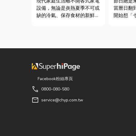
現代家庭生活離不開各式家電
節日總是
設備，無論是炎熱夏季不可或
當曆日翻
缺的冷氣、保存食材的新鮮冰
開始想「
箱，還是每天幫助清洗衣物的
候？」、
洗衣機，一旦發生故障，都可
買什麼？
能嚴重影響日常生活品質。
節，七夕
因此，選擇專業的高雄電器維
彩與儀式
修服務，不僅能快速排除問
節奏加快
題，更能延長家電使用壽命，
忙而忘記
降...
「七夕情...
Facebook粉絲專頁
call
0800-080-580
mail
service@chyp.com.tw