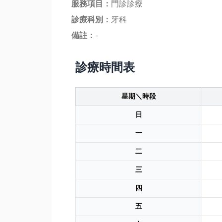
服務項目：
門診診療
診療科別：
牙科
備註：
-
診療時間表
星期＼時段
日
一
二
三
四
五