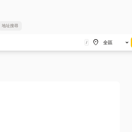
地址
搜尋
地區
place
/