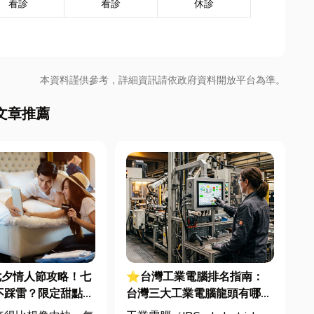
看診
看診
休診
本資料謹供參考，詳細資訊請依政府資料開放平台為準。
文章推薦
七夕情人節攻略！七
⭐台灣工業電腦排名指南：
不踩雷？限定甜點哪
台灣三大工業電腦龍頭有哪
中甜點推薦一次看！
些？工廠採購與品牌選型全解