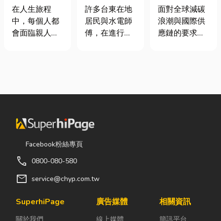
命、貼心陪伴
安全耐用的居
業挑選四大永
在人生旅程
許多台東在地
面對全球減碳
每一段告別
家環境
續顧問服務的
中，每個人都
居民與水電師
浪潮與國際供
實用指南
會面臨親人離
傅，在進行居
應鏈的要求，
世的時刻。當
家修繕、新屋
許多台灣中小
悲傷來臨時，
裝潢或老屋翻
企業主紛紛收
選擇一家值得
修時，都會到
到來自品牌客
信賴的台東葬
熟悉的水電材
戶的調查表，
儀社，不只是
料行採購。除
要求提供「碳
安排告別儀
了商品種類較
盤查數據」或
式，更是讓家
齊全，也能依
「永續報告
屬在艱難時刻
照施工需求，
書」。這讓不
獲得專業協助
快速找到合適
少傳產老闆感
Facebook粉絲專頁
與溫暖陪伴。
的電線、開關
到焦慮：「到
call
0800-080-580
從遺體接運、
插座、燈具、
底 ESG 永續是
禮儀規劃、告
馬達、衛浴設
什麼？我們公
mail
service@chyp.com.tw
別式安排，到
備及熱水器相
司規模不大，
後續的行政協
關產品。 無論
真的需要找
SuperhiPage
廣告媒體
相關資訊
助，每一個環
是更換老舊開
ESG 顧問
關於我們
線上媒體
簡訊平台