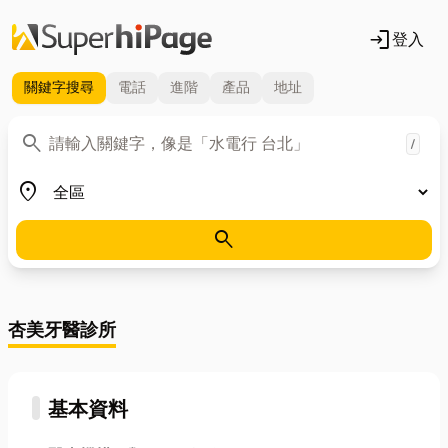
login
登入
關鍵字
搜尋
電話
進階
產品
地址
關鍵字
search
/
地區
place
search
杏美牙醫診所
基本資料