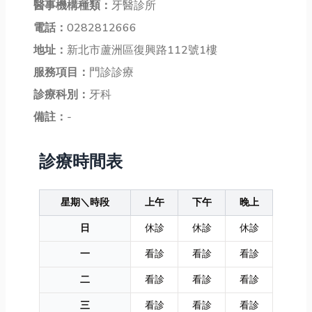
醫事機構種類：
牙醫診所
電話：
0282812666
地址：
新北市蘆洲區復興路112號1樓
服務項目：
門診診療
診療科別：
牙科
備註：
-
診療時間表
星期＼時段
上午
下午
晚上
日
休診
休診
休診
一
看診
看診
看診
二
看診
看診
看診
三
看診
看診
看診