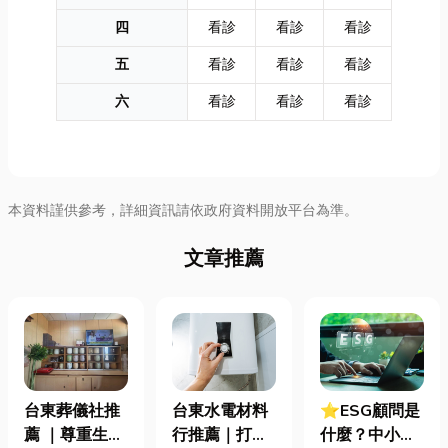
四
看診
看診
看診
五
看診
看診
看診
六
看診
看診
看診
本資料謹供參考，詳細資訊請依政府資料開放平台為準。
文章推薦
台東葬儀社推
台東水電材料
⭐ESG顧問是
薦 ｜尊重生
行推薦｜打造
什麼？中小企