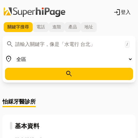
login
登入
關鍵字
搜尋
電話
進階
產品
地址
關鍵字
search
/
地區
place
search
怡綵牙醫診所
基本資料