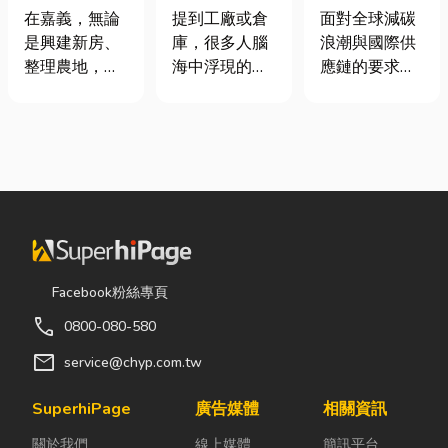
地開挖、土方
裝自動化其實
業挑選四大永
在嘉義，無論
提到工廠或倉
面對全球減碳
清運
沒有你想像中
續顧問服務的
是興建新房、
庫，很多人腦
浪潮與國際供
那麼遙遠！
實用指南
整理農地，還
海中浮現的畫
應鏈的要求，
是改善排水設
面可能是員工
許多台灣中小
施，都少不了
忙著搬貨、封
企業主紛紛收
挖土機的協
箱、綁帶，一
到來自品牌客
助。一台專業
箱接著一箱趕
戶的調查表，
的嘉義挖土
著出貨。但你
要求提供「碳
機，不僅能快
知道嗎？現在
盤查數據」或
速完成開挖、
許多企業早已
「永續報告
整地與回填工
不再靠大量人
書」。這讓不
作，更能大幅
力完成包裝工
少傳產老闆感
Facebook粉絲專頁
縮短施工時
作，而是透過
到焦慮：「到
call
0800-080-580
間，提高工程
各種包裝機械
底 ESG 永續是
效率。對許多
來提升效率。
什麼？我們公
mail
service@chyp.com.tw
在地居民而
尤其近年來網
司規模不大，
言，從農田整
路購物越來越
真的需要找
SuperhiPage
廣告媒體
相關資訊
理、果園整
普及，無論是
ESG 顧問
關於我們
線上媒體
簡訊平台