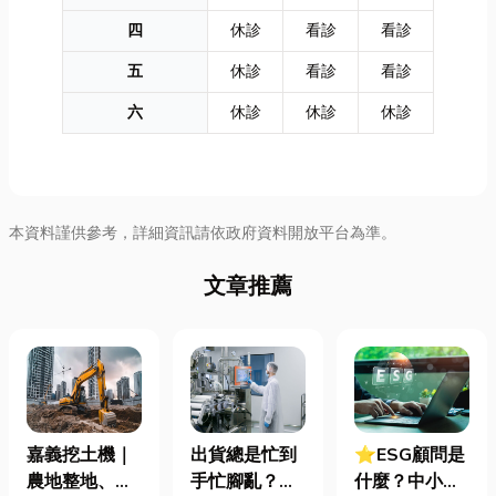
四
休診
看診
看診
五
休診
看診
看診
六
休診
休診
休診
本資料謹供參考，詳細資訊請依政府資料開放平台為準。
文章推薦
嘉義挖土機｜
出貨總是忙到
⭐ESG顧問是
農地整地、基
手忙腳亂？包
什麼？中小企