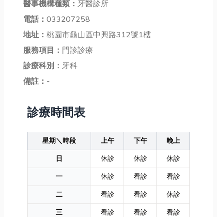
醫事機構種類：
牙醫診所
電話：
033207258
地址：
桃園市龜山區中興路312號1樓
服務項目：
門診診療
診療科別：
牙科
備註：
-
診療時間表
星期＼時段
上午
下午
晚上
日
休診
休診
休診
一
休診
看診
看診
二
看診
看診
休診
三
看診
看診
看診