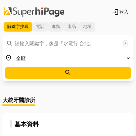
login
登入
關鍵字
搜尋
電話
進階
產品
地址
關鍵字
search
/
地區
place
search
大統牙醫診所
基本資料