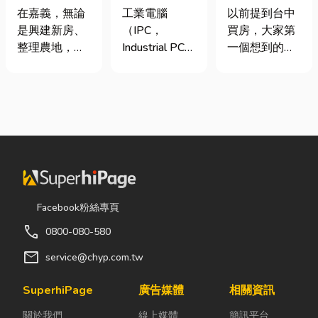
地開挖、土方
台灣三大工業
期＋台積電效
在嘉義，無論
工業電腦
以前提到台中
清運
電腦龍頭有哪
應發酵，現在
是興建新房、
（IPC，
買房，大家第
些？工廠採購
很多人開始看
整理農地，還
Industrial PC）
一個想到的大
與品牌選型全
海線
是改善排水設
是指專為工業
多是七期、水
解析
施，都少不了
生產現場、極
湳或北屯。 但
挖土機的協
端環境與自動
這幾年真正默
助。一台專業
化設備所設計
默崛起、討論
的嘉義挖土
的硬體運算平
度越來越高
機，不僅能快
台。 許多製造
的，其實是
速完成開挖、
業業主在導入
「沙鹿」。 很
整地與回填工
自動化或升級
多人實際到沙
作，更能大幅
智慧工廠時，
鹿走一趟後才
Facebook粉絲專頁
縮短施工時
常想著先用一
發現： 現在的
call
0800-080-580
間，提高工程
般的家用或商
沙鹿，真的和
效率。對許多
用桌機湊合。
以前不一樣
mail
service@chyp.com.tw
在地居民而
然而，一般桌
了。 不只是交
言，從農田整
機無法應付高
通變方便，生
SuperhiPage
廣告媒體
相關資訊
理、果園整
塵、高溫、連
活機能也越來
關於我們
線上媒體
簡訊平台