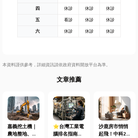
四
休診
休診
休診
五
看診
休診
休診
六
休診
休診
休診
本資料謹供參考，詳細資訊請依政府資料開放平台為準。
文章推薦
嘉義挖土機｜
⭐台灣工業電
沙鹿房市悄悄
農地整地、基
腦排名指南：
起飛！中科2