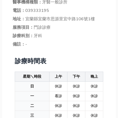
醫事機構種類：
牙醫一般診所
電話：
039333195
地址：
宜蘭縣宜蘭市思源里宜中路106號1樓
服務項目：
門診診療
診療科別：
牙科
備註：
-
診療時間表
星期＼時段
上午
下午
晚上
日
休診
休診
休診
一
看診
休診
休診
二
休診
休診
休診
三
休診
休診
休診