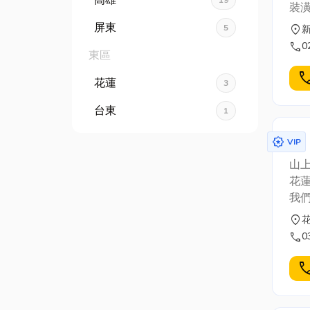
高雄
19
裝潢
屏東
5
location_on
新
call
0
東區
cal
花蓮
3
台東
1
award_star
VIP
山
花
我
水
location_on
污
call
0
質
或
cal
飲