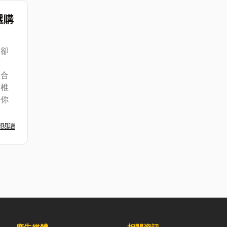
選購
來卻
原
適合
脊椎
為你
續閱讀