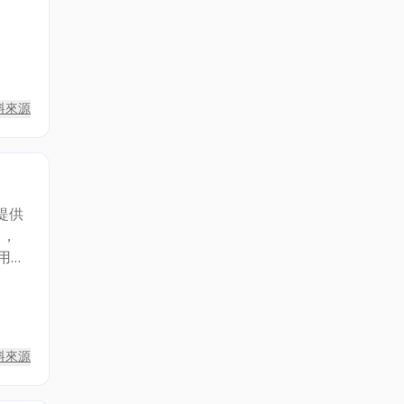
料來源
提供
司，
用
淨無
，水
水站
開即
料來源