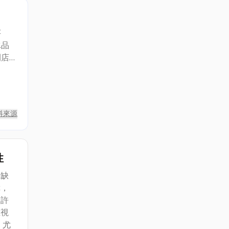
芋
冰品
開店
安
料來源
性
或缺
障，
，許
重視
 尤