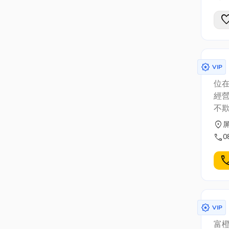
favor
award_star
VIP
位
經
不
加工
location_on
策不
call
0
朝向
去
cal
輪火
award_star
VIP
富