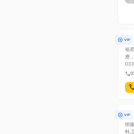
award_star
VIP
裕
應
03
call
0
cal
award_star
VIP
明耀
料,