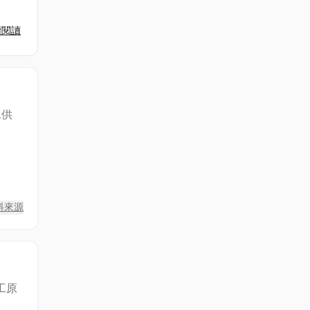
續閱讀
水供
。
料來源
工原