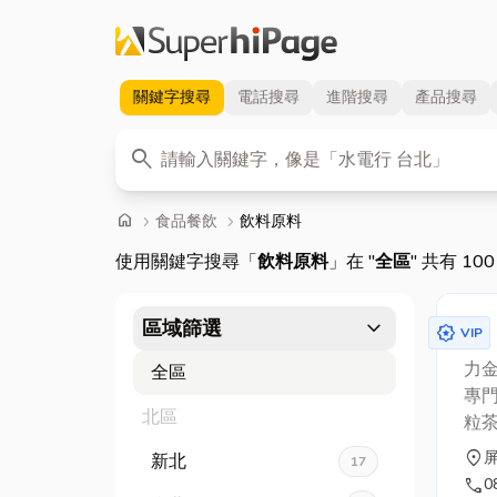
關鍵字
搜尋
電話
搜尋
進階
搜尋
產品
搜尋
關鍵字
search
首頁
home
chevron_right
食品餐飲
chevron_right
飲料原料
使用關鍵字搜尋「
飲料原料
」在 "
全區
" 共有 10
expand_more
區域篩選
award_star
VIP
力
全區
專
北區
粒
的
location_on
新北
17
call
0