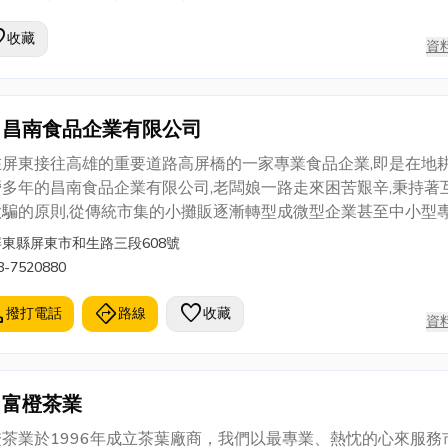
ite
收藏
資
昌南食品企業有限公司
在屏東接往高雄的重要道路高屏橋的一家專業食品企業,即是在地
營多年的昌南食品企業有限公司,老闆娘一路走來困苦艱辛,秉持著
欺騙的原則,從傳統市集的小攤販逐漸轉型成微型企業甚至中小型
製造廠,不論過程波折艱辛,目前已是屏東高雄台南地區響有名號,
屏東縣屏東市和生路三段608號
斷修正,持續進步的昌南,用最豐富的經驗最專業的方式,突破萬難
8-7520880
連鎖賣場上櫃,,高品質的火鍋料都當成自己食用的,以將心比心的
服務所有客戶,因此在當地享有盛名。 未來屏東高雄台南的魚丸貢
l
directions
favorite
撥打電話
路線
收藏
資
鍋料會不斷精進,更努力經營專業食品加工,
富橙茶業
橙茶業於1996年成立茶葉廠商，我們以最專業、熱忱的心來服務