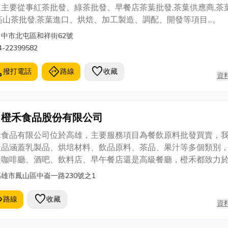
；主要從事紅茶批發、綠茶批發、早餐店茶葉批發,茶葉供應商,茶
高山茶批發,茶葉進口、烘焙、加工製造、調配、開發等項目...。
台中市北屯區和祥街62號
4-22399582
l
directions
favorite
撥打電話
路線
收藏
資
橙禾食品股份有限公司
禾食品有限公司位於高雄，主要服務項目為餐飲原料批發買賣，
產品涵蓋乳製品、烘培材料、飲品原料、茶品、果汁等多個類別
是咖啡廳、酒吧、飲料店、早午餐店還是高級餐廳，橙禾都致力
提供最適合的方案，並且我們期待與更多的餐飲業者合作，共同
高雄市鳳山區中崙一路230號之1
造美好的餐飲體驗
ons
favorite
路線
收藏
資