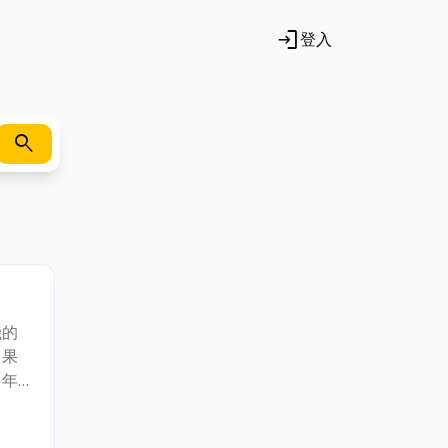
login
登入
search
機的
、果
多年