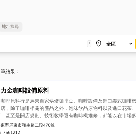
地址
搜尋
地區
place
/
0 筆結果：
力金咖啡設備原料
金咖啡原料行是屏東自家烘焙咖啡豆、咖啡設備及進口義式咖啡
門店，除了咖啡相關的產品之外，泡沫飲品原物料以及進口花茶
茶，甚至是開店規劃、技術教學還有咖啡機維修，都能以在市場
經驗提供最專業的服務以及意見給您參考。
屏東縣屏東市和生路二段478號
8-7561212