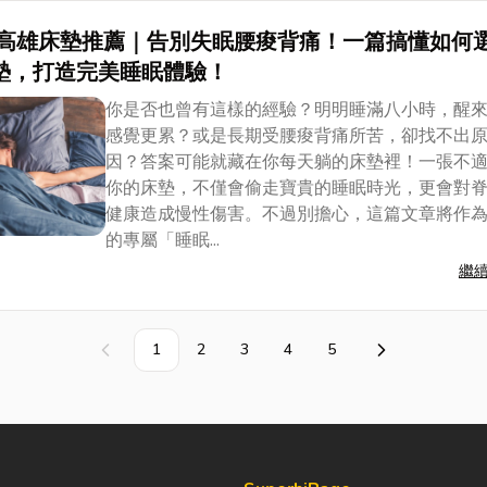
高雄床墊推薦｜告別失眠腰痠背痛！一篇搞懂如何
墊，打造完美睡眠體驗！
你是否也曾有這樣的經驗？明明睡滿八小時，醒
感覺更累？或是長期受腰痠背痛所苦，卻找不出
因？答案可能就藏在你每天躺的床墊裡！一張不
你的床墊，不僅會偷走寶貴的睡眠時光，更會對
健康造成慢性傷害。不過別擔心，這篇文章將作
的專屬「睡眠...
繼
1
2
3
4
5
上一頁
下一頁