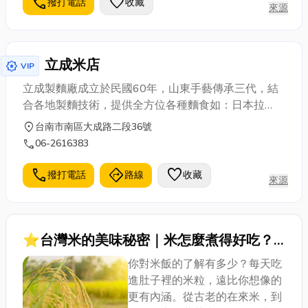
call
favorite
撥打電話
收藏
來源
立成米店
award_star
VIP
立成製麵廠成立於民國60年，山東手藝傳承三代，結
合各地製麵技術，提供全方位各種麵食如：日本拉
麵、博多細麵、牛肉麵、二空涼麵、陽春麵、台南意
location_on
台南市南區大成路二段36號
麵、拉麵、台南乾麵、水餃皮、餛飩皮、汕頭意麵、
call
06-2616383
雞蛋麵、全麥麵，立成製麵廠提供大眾喜愛的麵食，
堅持使用高品質原料，秉持良心，堅持不添加防腐劑
call
directions
favorite
撥打電話
路線
收藏
來源
及化學添加劑。
⭐台灣米的美味秘密｜米怎麼煮得好吃？
掌握這五秘訣你也能成為米專家！
你對米飯的了解有多少？每天吃
進肚子裡的米粒，遠比你想像的
更有內涵。從古老的在來米，到