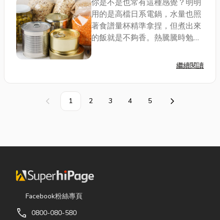
你是不是也常有這種感覺？明明
推薦
用的是高檔日系電鍋，水量也照
著食譜量杯精準拿捏，但煮出來
的飯就是不夠香。熱騰騰時勉強
還可以，一旦裝進便當、帶到學
校或公司，中午蒸過之後，米粒
繼續閱讀
就變得乾硬像塑膠，連小孩子都
開始挑食不愛吃飯。 其實，這真
的不是你...
1
2
3
4
5
上一頁
下一頁
Facebook粉絲專頁
call
0800-080-580