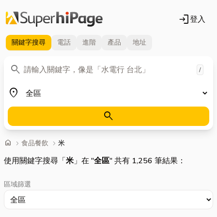
login
登入
關鍵字
搜尋
電話
進階
產品
地址
關鍵字
search
/
地區
place
search
首頁
home
chevron_right
食品餐飲
chevron_right
米
使用關鍵字搜尋「
米
」在 "
全區
" 共有 1,256 筆結果：
區域篩選