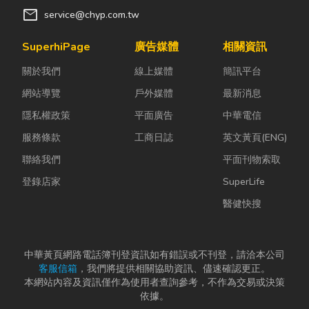
mail
service@chyp.com.tw
SuperhiPage
廣告媒體
相關資訊
關於我們
線上媒體
簡訊平台
網站導覽
戶外媒體
最新消息
隱私權政策
平面廣告
中華電信
服務條款
工商日誌
英文黃頁(ENG)
聯絡我們
平面刊物索取
登錄店家
SuperLife
醫健快搜
中華黃頁網路電話簿刊登資訊如有錯誤或不刊登，請洽本公司
客服信箱
，我們將提供相關協助資訊、儘速確認更正。
本網站內容及資訊僅作為使用者查詢參考，不作為交易或決策
依據。