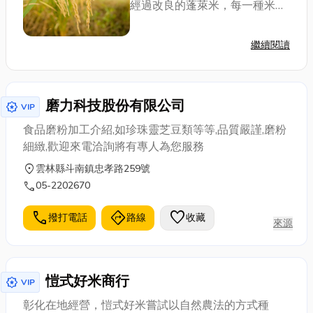
經過改良的蓬萊米，每一種米都
代表著一段歷史。而從糙米、胚
芽米到白米，不同的加工方式也
繼續閱讀
創造出不同的風味與營養。在這
篇文章中，我們將帶你深入了解
台灣米的美味秘密...
磨力科技股份有限公司
award_star
VIP
食品磨粉加工介紹,如珍珠靈芝豆類等等,品質嚴謹,磨粉
細緻,歡迎來電洽詢將有專人為您服務
location_on
雲林縣斗南鎮忠孝路259號
call
05-2202670
call
directions
favorite
撥打電話
路線
收藏
來源
愷式好米商行
award_star
VIP
彰化在地經營，愷式好米嘗試以自然農法的方式種