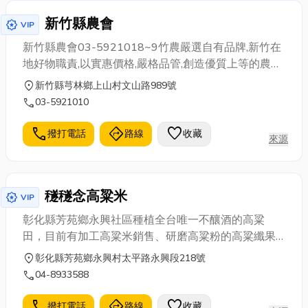
新竹縣農會
award_star
VIP
新竹縣農會03-5921018~9竹農嚴選自有品牌,新竹在
地好物職責,以實惠價格,嚴格品管,創造優質上等的農特
產品,歡迎洽詢!
location_on
新竹縣芎林鄉上山村文山路989號
call
03-5921010
call
directions
favorite
撥打電話
路線
收藏
來源
穟穟念高粱米
award_star
VIP
彰化縣芳苑鄉永興社區種植全台唯一不釀酒的高粱
田，目前有加工高粱米銷售、研磨高粱粉的高粱纖果
棒、烘焙高粱米茶包以及結合的伴手禮禮盒，並將高
location_on
彰化縣芳苑鄉永興村太平路永興段218號
粱米包裝來銷售。
call
04-8933588
call
directions
favorite
撥打電話
路線
收藏