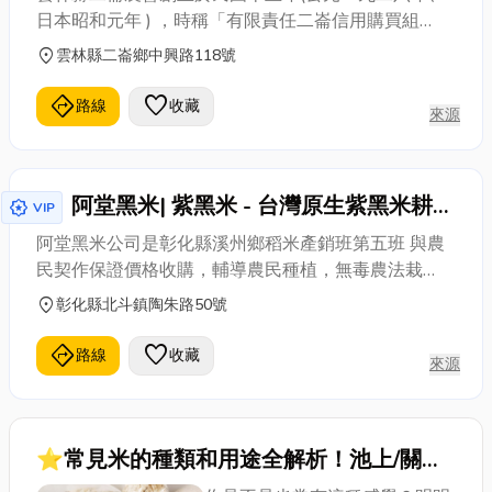
日本昭和元年 ) ，時稱「有限責任二崙信用購買組
合」，二十一年改名「有限責任二崙信用購買販賣利
location_on
雲林縣二崙鄉中興路118號
用組合」，二十五年更名「保證責任二崙信用購買販
賣利用組合」，三十一年易名「二崙庄農業會」，三
directions
favorite
路線
收藏
來源
十五年改制，二分為「二崙鄉農會」及「二崙鄉合作
社」，三十八年復改組併名為「二崙鄉農會」，四十
六年、五十年、五十四年、七十三年分別設立油車、
阿堂黑米| 紫黑米 - 台灣原生紫黑米耕種
永定、三和辦事處及果菜市場。
award_star
VIP
復育
阿堂黑米公司是彰化縣溪州鄉稻米產銷班第五班 與農
民契作保證價格收購，輔導農民種植，無毒農法栽
培，經SGS檢驗無農藥殘留、無重金屬、無黃麴毒
location_on
彰化縣北斗鎮陶朱路50號
素、無赭麴毒素A，讓國民吃得安心 20多年來全心投
入台灣原生紫黑米的耕種復育，並苦心研究改進種植
directions
favorite
路線
收藏
來源
技術，篩選最優質的品種，加上地處彰化溪州濁水溪
沿岸優良水質土壤肥沃之地利，得天獨厚以濁水溪肥
沃沖積的黑泥水，其礦物質特別豐富，蒸煮後香氣撲
鼻，入口軟中帶Q，為極品黑珍珠米。
⭐常見米的種類和用途全解析！池上/關山/
富里與香米品種比較，加碼老字號台東米行