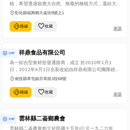
植，希望透過順應大自然、無毒的種植方式，還給大
地一片純淨，讓大家食在安心。更強調種植應配合節
location_on
彰化縣福興鄉大崙街8號之1
氣，回歸老祖宗流傳下來，以大自然日曬的方式將稻
穀烘乾，並且選擇種植適合台灣本土生長的稻米品
directions
favorite
路線
收藏
來源
種。除了種植稻米外，老闆樂於推動食農教育，將無
毒安心的農業以及相關產品推廣給民眾，為地球環境
盡一份心力。 品項：香米、糙米、黑米、香糯米、台
祥鼎食品有限公司
稉九號、台灣越光米….等等。
award_star
VIP
為一綜合型食材批發通路商，成立 於2010年1月1
日，2012年4月1日全新改組由祥鼎有限公司團隊經
營， 未來祥鼎秉持既有『堅持安全、安心、安定』的
location_on
南投縣草屯鎮芬草路3段68號
精神 及祥鼎『同心共好』的態度相互融合， 提供最專
業最優質最完善服務給客戶。
directions
favorite
路線
收藏
來源
雲林縣二崙鄉農會
award_star
VIP
雲林縣二崙農會創立於民國十五年(公元一九二六年、