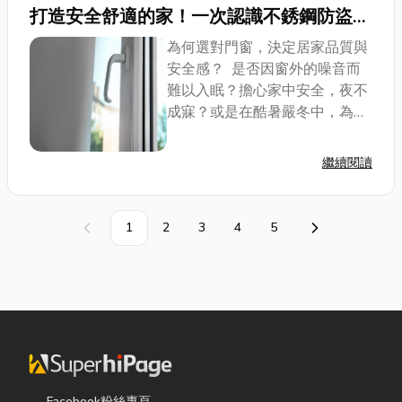
光罩、玻璃屋、鍛鐵藝術門窗、防盜門都深得使用者
打造安全舒適的家！一次認識不銹鋼防盜門
的信
窗到氣密鋁門的8大關鍵建材安裝
為何選對門窗，決定居家品質與
安全感？ 是否因窗外的噪音而
難以入眠？擔心家中安全，夜不
成寐？或是在酷暑嚴冬中，為了
節省空調費用而苦惱？別小看門
窗在家居環境中的角色，不僅是
繼續閱讀
建築的眼睛和呼吸道，更是守護
居家安全、提升生活品質的關鍵
要素。選擇合...
1
2
3
4
5
上一頁
下一頁
Facebook粉絲專頁