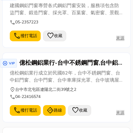
建國鋼鋁門窗專營各式鋼鋁門窗安裝，服務項包含防
盜門窗、鍛造門窗、採光罩、百葉窗、氣密窗、景觀
窗、電動門、藝術鋁門、隔音窗、落地窗等，在地經
call
05-2357223
營歷史悠久，品質保證，價格合理，並參與過許多學
校機關之公共工程，歡迎來電洽詢~
call
favorite
撥打電話
收藏
來源
億松鋼鋁業行-台中不銹鋼門窗,台中鋁
award_star
VIP
門窗,台中採光罩,台中氣密窗,台中不銹
億松鋼鋁業行成立於民國82年，台中不銹鋼門窗、台
鋼門
中鋁門窗、台中門窗、台中車庫採光罩、台中玻璃屋
專家。主要服務涵蓋台中不銹鋼鋁門窗安裝.擁有多不
location_on
台中市北屯區遼陽北二街39號之2
銹鋼門窗、鋁門窗、車庫採光罩、玻璃屋、鍛鐵藝術
call
04-22416574
門窗、防盜門施工經驗。億松不銹鋼鋁門窗專營不銹
鋼門窗、鋁門窗、車庫採光罩、玻璃屋、鍛鐵藝術門
call
directions
favorite
撥打電話
路線
收藏
來源
窗、防盜門等各式不銹鋼門窗(鋁門窗)施工安裝。億松
不銹鋼鋁門窗，免費到府估價，品質保證，實實在在
的價格。專業用心打造不銹鋼門窗、鋁門窗、車庫採