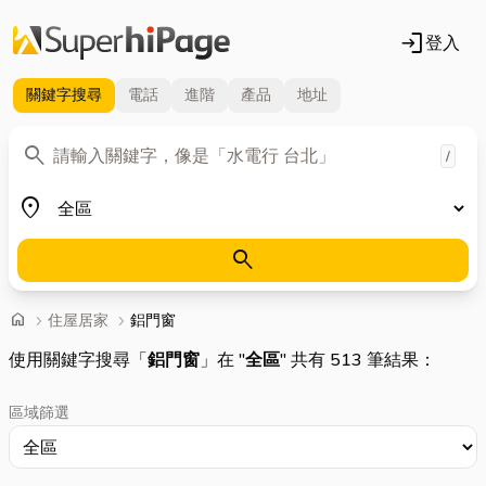
login
登入
關鍵字
搜尋
電話
進階
產品
地址
關鍵字
search
/
地區
place
search
首頁
home
chevron_right
住屋居家
chevron_right
鋁門窗
使用關鍵字搜尋「
鋁門窗
」在 "
全區
" 共有 513 筆結果：
區域篩選