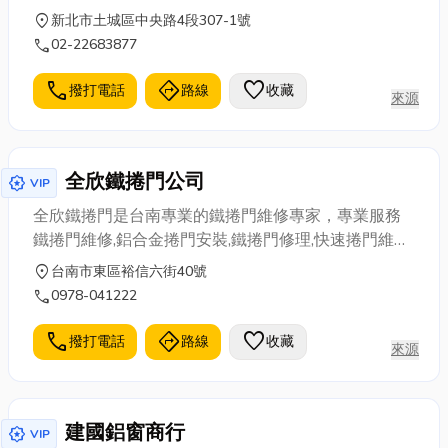
木製櫃體，各類檯面門板五金及各大廠三機(櫻花、林
location_on
新北市土城區中央路4段307-1號
內、喜特麗…)可依客戶需求提供選擇。
call
02-22683877
call
directions
favorite
撥打電話
路線
收藏
來源
全欣鐵捲門公司
award_star
VIP
全欣鐵捲門是台南專業的鐵捲門維修專家，專業服務
鐵捲門維修,鋁合金捲門安裝,鐵捲門修理,快速捲門維修,
捲門故障,捲門安裝,電動捲門故障維修,快速捲門施工，
location_on
台南市東區裕信六街40號
24H解決各式鐵捲門問題，不管是快速捲門、電動捲
call
0978-041222
門、鋁合金捲門都能處理，鐵捲門馬達維修價格收費
透明、價格優惠，深獲好評推薦，同時享有1年保固。
call
directions
favorite
撥打電話
路線
收藏
來源
建國鋁窗商行
award_star
VIP