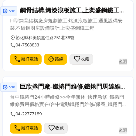
鋼骨結構,烤漆浪板施工,上奕盛鋼鐵工程
award_star
VIP
有限公司
H型鋼骨結構廠房規劃施工,烤漆浪板施工,通風設備安
裝,不鏽鋼廚房設備設計,上奕盛鋼鐵工程
location_on
彰化縣和美鎮嘉佃路751巷39號
call
04-7563833
call
directions
favorite
撥打電話
路線
收藏
來源
巨欣捲門廠-鐵捲門維修,鐵捲門馬達維
award_star
VIP
修,電動捲門維修,維修鐵捲門
台中鐵捲門24小時維修>>全年無休_快速急修_鐵捲門
維修費用價格實在/台中電動鐵捲門維修/保養_鐵捲門
馬達維修/更換,捲門遙控器/鐵門修理,鐵捲門卡住/壓到
call
04-22777189
東西/鐵捲門脫軌/鐵捲門故障/撞壞/捲門維修台中,鐵門
維修,鐵捲門維修台中,鐵捲門修理,台中維修捲門24小
call
favorite
撥打電話
收藏
來源
時,快速鐵捲門維修,台中鐵捲門維修,鐵捲門維修推薦,台