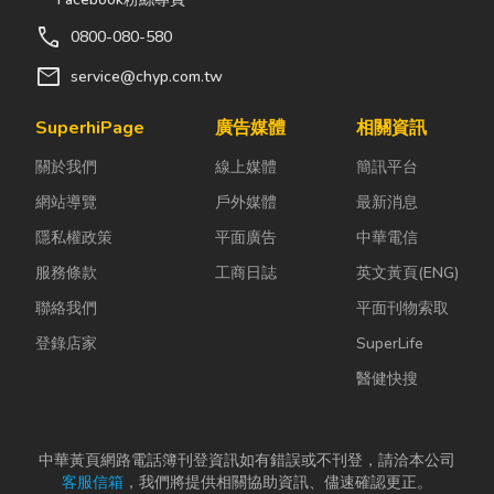
call
0800-080-580
mail
service@chyp.com.tw
SuperhiPage
廣告媒體
相關資訊
關於我們
線上媒體
簡訊平台
網站導覽
戶外媒體
最新消息
隱私權政策
平面廣告
中華電信
服務條款
工商日誌
英文黃頁(ENG)
聯絡我們
平面刊物索取
登錄店家
SuperLife
醫健快搜
中華黃頁網路電話簿刊登資訊如有錯誤或不刊登，請洽本公司
客服信箱
，我們將提供相關協助資訊、儘速確認更正。