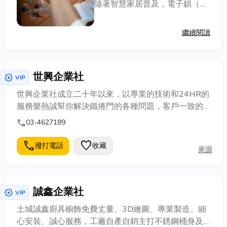
隨著智慧家居普及，電子鎖（智
能鎖）已成為居家裝潢的標配。
但在入手這款科技神隊友之前，
繼續閱讀
你必須先了解：不是每一片門都
能隨便裝！以下小編就來分享門
鎖安裝需要注意的...
世興企業社
award_star
VIP
世興企業社成立二十年以來，以專業的技術和24HR的
服務樂熱誠幫你解決鐵捲門的各種問題，客戶一致的
好口碑，只要一通電話，本公司的服務包你滿意!!
call
03-4627189
(03)4627189 0919455779 歡迎來電
call
favorite
撥打電話
收藏
來源
誠鑫企業社
award_star
VIP
土城誠鑫廚具櫥飾免費丈量、3D繪圖、專業製造、細
心安裝、誠心服務，工廠自產自銷主打不銹鋼桶身及