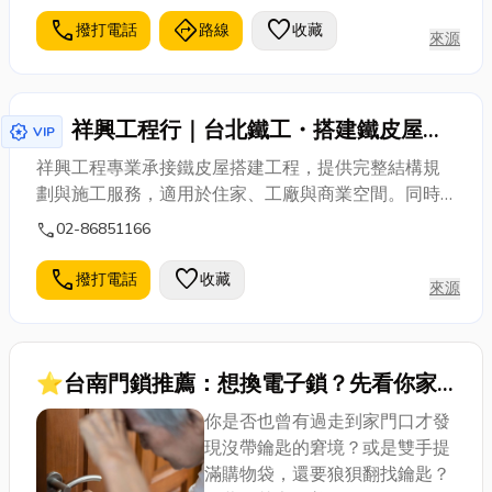
call
directions
favorite
撥打電話
路線
收藏
來源
祥興工程行｜台北鐵工・搭建鐵皮屋・
award_star
VIP
鐵皮屋增建整修
祥興工程專業承接鐵皮屋搭建工程，提供完整結構規
劃與施工服務，適用於住家、工廠與商業空間。同時
施作不鏽鋼鐵門窗工程，兼具安全性與耐用性，並提
call
02-86851166
供遮雨棚設計安裝，有效提升戶外防護功能。另有電
動捲門安裝與維修服務，提升出入便利與安全管理，
call
favorite
撥打電話
收藏
來源
並承作各式不鏽鋼欄杆工程，適用樓梯、陽台與公共
空間。從設計到施工一條龍服務，品質穩定、施工細
緻，滿足多元鐵工需求，歡迎您的來電
⭐台南門鎖推薦：想換電子鎖？先看你家
是什麼門！硫化銅門、木門、防火門安裝評
你是否也曾有過走到家門口才發
估全解析
現沒帶鑰匙的窘境？或是雙手提
滿購物袋，還要狼狽翻找鑰匙？