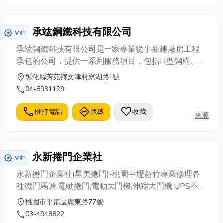
中鐵捲門推薦,鐵捲門安裝,修理鐵門,修理鐵捲門,鐵捲門
修繕,電動捲門維修,捲門修理,台中維修鐵捲門,台中修鐵
承竑鋼鐵科技有限公司
門,台中修鐵捲門,傳統鐵捲門維修,鐵捲門台中.鐵捲門馬
award_star
VIP
達價錢,電捲門馬達費用洽詢
承竑鋼鐵科技有限公司是一家專業從事新建廠房工程
承包的公司，提供一系列服務項目，包括H型鋼構、鋼
骨工程和彩色鋼板、鋼骨結構設計施工、烤漆浪板等
location_on
彰化縣芳苑鄉文津村寮湖路1號
新建廠房、營建工程。我們為專業的工程承包商，承
call
04-8931129
竑鋼鐵科技有限公司擁有豐富的經驗和專業知識，致
力於為客戶提供高品質的鋼骨工程承包。承竑鋼鐵科
call
directions
favorite
撥打電話
路線
收藏
來源
技有限公司以專業、品質和客戶滿意度為核心價值
觀，致力於為客戶提供優質的鋼構建設服務。
永新捲門企業社
award_star
VIP
永新捲門企業社(星美捲門)-桃園中壢新竹專業修理各
種鐵門馬達,電動捲門,電動大門機,伸縮大門機,UPS不斷
電系統,加裝車道專用捲門機
location_on
桃園市平鎮區廣東路77號
call
03-4948822