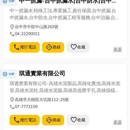
中一抓漏-台中抓漏水|台中防水|台中抓
award_star
VIP
漏水|台中治漏|台中防漏|高壓止漏|管線
中一抓漏水,特殊工法,專業施工,責任保固,台中抓漏,台
止漏|浴室整修
中抓漏水,台中防水,台中抓漏工程等服務,台中治漏,台中
抓漏,台中防水,台中防水抓漏,台中房屋修繕,台中PU防
location_on
台中市中區中山路263號
水處理,台中水電行,台中房屋抓漏,,台中房屋抓漏等服
call
04-22290011
務,台中治漏,台中抓漏,台中防水,台中防水抓漏,台中房
屋修繕,台中PU防水處理,台中水電行,台中房屋抓漏
call
directions
favorite
撥打電話
路線
收藏
來源
琪通實業有限公司
award_star
VIP
琪通實業有限公司-高雄水泥製品,高雄化糞池,高雄水泥
管,高雄水泥柱,高雄水泥版,高雄高低壓手孔,高雄採樣陰
井,高雄水溝蓋,高雄U形溝,高雄制水閥盒,高雄刺線網圍
location_on
高雄市大樹區大坑路112-25號
牆,冷氣窗,高雄環保化糞池,推薦找琪通
call
07-7772159
call
directions
favorite
撥打電話
路線
收藏
來源