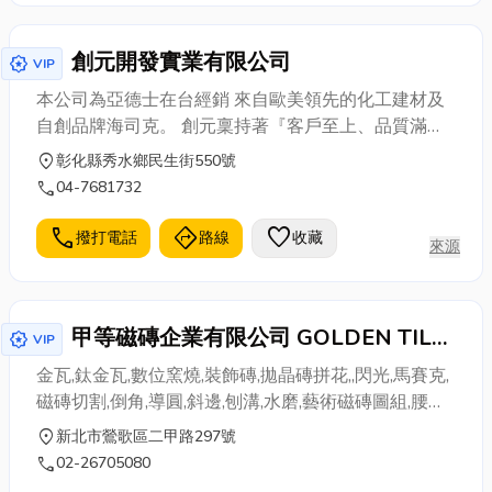
創元開發實業有限公司
award_star
VIP
本公司為亞德士在台經銷 來自歐美領先的化工建材及
自創品牌海司克。 創元稟持著『客戶至上、品質滿
意』的宗旨， 為客戶打造了專業的團隊，進一步為客
location_on
彰化縣秀水鄉民生街550號
戶執行一條龍的服務。
call
04-7681732
call
directions
favorite
撥打電話
路線
收藏
來源
甲等磁磚企業有限公司 GOLDEN TILE
award_star
VIP
BUSINESS CO., LTD
金瓦,鈦金瓦,數位窯燒,裝飾磚,拋晶磚拼花,,閃光,馬賽克,
磁磚切割,倒角,導圓,斜邊,刨溝,水磨,藝術磁磚圖組,腰帶
磚,噴砂
location_on
新北市鶯歌區二甲路297號
call
02-26705080