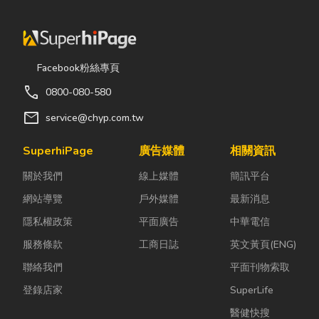
Facebook粉絲專頁
call
0800-080-580
mail
service@chyp.com.tw
SuperhiPage
廣告媒體
相關資訊
關於我們
線上媒體
簡訊平台
網站導覽
戶外媒體
最新消息
隱私權政策
平面廣告
中華電信
服務條款
工商日誌
英文黃頁(ENG)
聯絡我們
平面刊物索取
登錄店家
SuperLife
醫健快搜