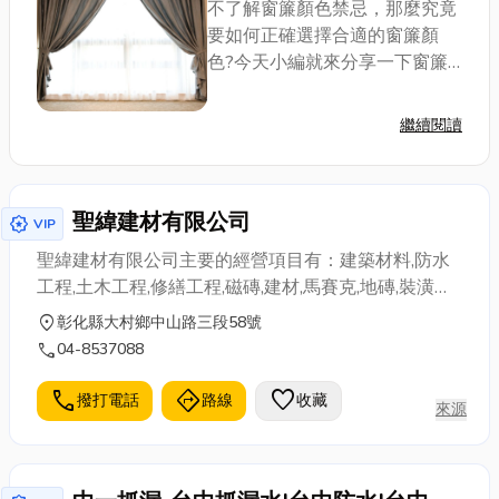
這！
不了解窗簾顏色禁忌，那麼究竟
要如何正確選擇合適的窗簾顏
色?今天小編就來分享一下窗簾
種類介紹，除了有房間窗簾推
薦，還會有客廳窗簾推薦等等整
繼續閱讀
理，如果各位是想買窗簾，不妨
就來看看這篇窗簾安裝選購指
南！ 客廳窗...
聖緯建材有限公司
award_star
VIP
聖緯建材有限公司主要的經營項目有：建築材料,防水
工程,土木工程,修繕工程,磁磚,建材,馬賽克,地磚,裝潢材
料,黏著劑,益膠泥,批發經銷。
location_on
彰化縣大村鄉中山路三段58號
call
04-8537088
call
directions
favorite
撥打電話
路線
收藏
來源