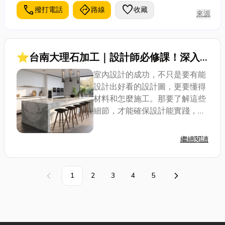
call
directions
favorite
撥打電話
路線
收藏
來源
⭐台南大理石加工｜設計師必修課！深入
了解大理石加工切割工藝
室內設計的成功，不只是要有能
設計出好看的設計圖，更要懂得
材料和怎麼施工。那要了解這些
細節，才能確保設計能實踐，也
不會因為選錯材料而要重做，這
樣不僅浪費時間和錢，也會給客
繼續閱讀
戶留下不專業的形象，所以好好
認識各種材料的處理和施工方法
是相當重要的，今...
1
2
3
4
5
上一頁
下一頁