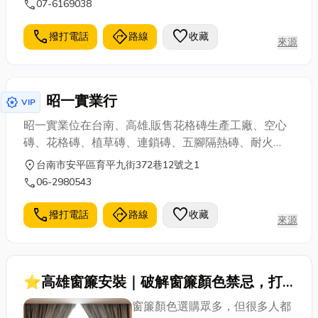
call
07-6169038
高雄石材加工、高雄大理石銷售、高雄大理石安裝
call
directions
favorite
撥打電話
路線
收藏
來源
昭一實業行
award_star
VIP
昭一實業位在台南、高雄,販售花格磚生產工廠、空心
磚、花格磚、植草磚、連鎖磚、五腳隔熱磚、耐火
磚、水泥瓦、空心磚、水泥花磚、磨石磚
location_on
台南市安平區育平九街372巷12號之1
call
06-2980543
call
directions
favorite
撥打電話
路線
收藏
來源
⭐高雄窗簾安裝｜破解窗簾顏色禁忌，打
造完美居家風格！窗簾顏色選購指南都在
窗簾顏色選購眾多，但很多人都