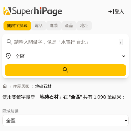
login
登入
關鍵字
搜尋
電話
進階
產品
地址
關鍵字
search
/
地區
place
search
首頁
home
chevron_right
住屋居家
chevron_right
地磚石材
使用關鍵字搜尋「
地磚石材
」在 "
全區
" 共有 1,098 筆結果：
區域篩選