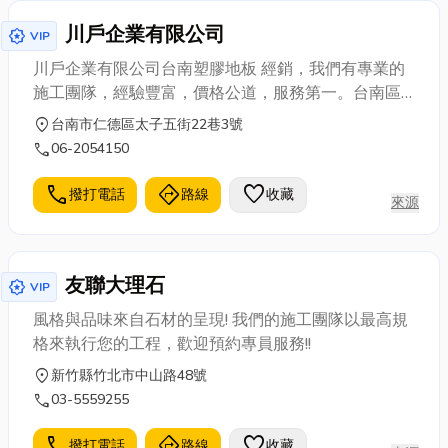
川戶企業有限公司
award_star
VIP
川戶企業有限公司台南塑膠地板 經銷，我們有專業的
施工團隊，經驗豐富，價格公道，服務第一。台南區
代理經銷商，專營塑膠地磚、地毯、窗簾、壁紙、經
location_on
台南市仁德區太子五街22巷3號
銷買賣、規劃設計、施工安裝...等，提供優質化服務，
call
06-2054150
更有多款目錄提供挑選。服務第一，高品質要求，做
好做滿，塑膠地板台南第一選擇，滿足客戶需求。
call
directions
favorite
撥打電話
路線
收藏
來源
友聯大理石
award_star
VIP
風格與品味來自石材的呈現! 我們的施工團隊以最高規
格來執行您的工程，歡迎預約專員服務!!
location_on
新竹縣竹北市中山路48號
call
03-5559255
call
directions
favorite
撥打電話
路線
收藏