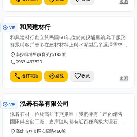
來源
和興建材行
award_star
VIP
和興建材行創立於民國50年,位於南投埔里鎮,為了服務
群眾與客戶更多在建材材料上與水泥製品多選澤需求,
代理各大國產磁磚、三洋磁磚、黃山石磁磚、進口高
location_on
南投縣埔里鎮育英街193號
級磁磚、抿石子天然色石、鵝卵石、優泥黏劑抿石
call
0933-437820
泥、黏著劑、合板角材、防水材、流動廁所、水泥洗
手台、水泥管、水井管、蓄水池、空心磚、連鎖磚、
call
directions
favorite
撥打電話
路線
收藏
來源
路沿石、植草磚、花台圍牆磚、高壓涵管、鍍鋅格柵
板、預鑄U型溝、陰井、U型排水溝、水溝蓋、刺線水
泥柱、FRP化糞池、環保化糞池、傳統化糞池、砂石
泓碁石業有限公司
及各種水泥製品批發零售！
award_star
VIP
泓碁石材，位於高雄市燕巢區！我們擁有自己的銷售
團隊與倉儲工廠，倉庫隨時都有近百種高級大理石、
化石和洞石可供大家選擇，高雄大理石,高雄石材,高雄
location_on
高雄市燕巢區安招路450號
大理石工廠,大理石工廠,室內裝潢設計高雄石材切割、