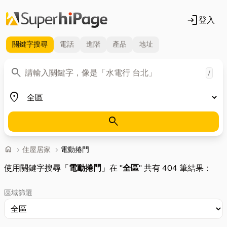
login
登入
關鍵字
搜尋
電話
進階
產品
地址
關鍵字
search
/
地區
place
search
首頁
home
chevron_right
住屋居家
chevron_right
電動捲門
使用關鍵字搜尋「
電動捲門
」在 "
全區
" 共有 404 筆結果：
區域篩選