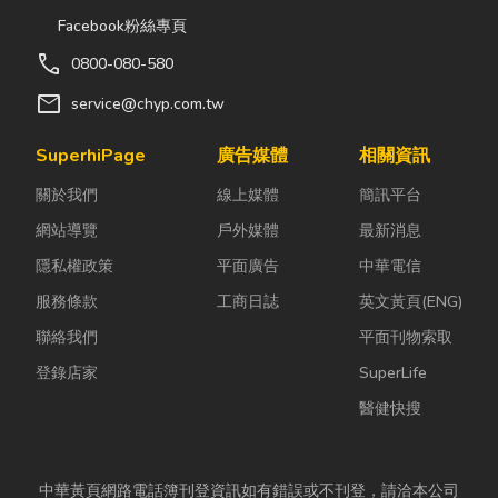
Facebook粉絲專頁
call
0800-080-580
mail
service@chyp.com.tw
SuperhiPage
廣告媒體
相關資訊
關於我們
線上媒體
簡訊平台
網站導覽
戶外媒體
最新消息
隱私權政策
平面廣告
中華電信
服務條款
工商日誌
英文黃頁(ENG)
聯絡我們
平面刊物索取
登錄店家
SuperLife
醫健快搜
中華黃頁網路電話簿刊登資訊如有錯誤或不刊登，請洽本公司