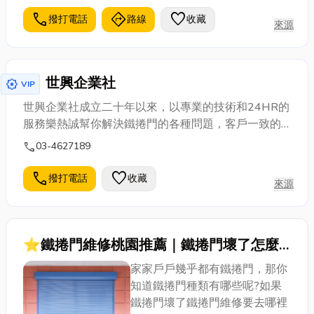
call
directions
favorite
撥打電話
路線
收藏
來源
世興企業社
award_star
VIP
世興企業社成立二十年以來，以專業的技術和24HR的
服務樂熱誠幫你解決鐵捲門的各種問題，客戶一致的
好口碑，只要一通電話，本公司的服務包你滿意!!
call
03-4627189
(03)4627189 0919455779 歡迎來電
call
favorite
撥打電話
收藏
來源
⭐鐵捲門維修桃園推薦｜鐵捲門壞了怎麼
辦？維修保養全攻略！
家家戶戶幾乎都有鐵捲門，那你
知道鐵捲門種類有哪些呢?如果
鐵捲門壞了鐵捲門維修要去哪裡