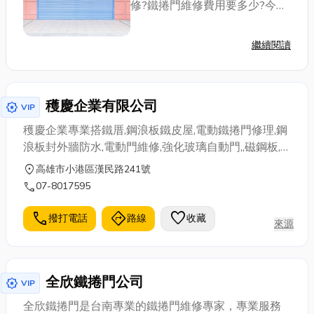
修?鐵捲門維修費用要多少?今天
小編就來為各位介紹一下關於鐵
捲門的冷知識，文末還會分享鐵
繼續閱讀
捲門維修桃園推薦店家！想了解
更多的話就別錯過！ 鐵捲門種
類有...
穫慶企業有限公司
award_star
VIP
穫慶企業專業搭鐵厝,鋼浪板鐵皮屋,電動鐵捲門修理,鋼
浪板封外牆防水,電動門維修,強化玻璃自動門,,磁鋼板,
外牆二丁掛,塑鋼防熱板,屋頂散熱器,不銹鋼架,白鐵採光
location_on
高雄市小港區漢民路241號
罩的施工,設計,訂做,維修工程
call
07-8017595
call
directions
favorite
撥打電話
路線
收藏
來源
全欣鐵捲門公司
award_star
VIP
全欣鐵捲門是台南專業的鐵捲門維修專家，專業服務