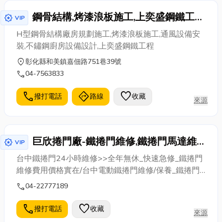
鋼骨結構,烤漆浪板施工,上奕盛鋼鐵工程
award_star
VIP
有限公司
H型鋼骨結構廠房規劃施工,烤漆浪板施工,通風設備安
裝,不鏽鋼廚房設備設計,上奕盛鋼鐵工程
location_on
彰化縣和美鎮嘉佃路751巷39號
call
04-7563833
call
directions
favorite
撥打電話
路線
收藏
來源
巨欣捲門廠-鐵捲門維修,鐵捲門馬達維
award_star
VIP
修,電動捲門維修,維修鐵捲門
台中鐵捲門24小時維修>>全年無休_快速急修_鐵捲門
維修費用價格實在/台中電動鐵捲門維修/保養_鐵捲門
馬達維修/更換,捲門遙控器/鐵門修理,鐵捲門卡住/壓到
call
04-22777189
東西/鐵捲門脫軌/鐵捲門故障/撞壞/捲門維修台中,鐵門
維修,鐵捲門維修台中,鐵捲門修理,台中維修捲門24小
call
favorite
撥打電話
收藏
來源
時,快速鐵捲門維修,台中鐵捲門維修,鐵捲門維修推薦,台