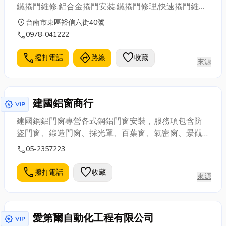
鐵捲門維修,鋁合金捲門安裝,鐵捲門修理,快速捲門維修,
捲門故障,捲門安裝,電動捲門故障維修,快速捲門施工，
location_on
台南市東區裕信六街40號
24H解決各式鐵捲門問題，不管是快速捲門、電動捲
call
0978-041222
門、鋁合金捲門都能處理，鐵捲門馬達維修價格收費
透明、價格優惠，深獲好評推薦，同時享有1年保固。
call
directions
favorite
撥打電話
路線
收藏
來源
建國鋁窗商行
award_star
VIP
建國鋼鋁門窗專營各式鋼鋁門窗安裝，服務項包含防
盜門窗、鍛造門窗、採光罩、百葉窗、氣密窗、景觀
窗、電動門、藝術鋁門、隔音窗、落地窗等，在地經
call
05-2357223
營歷史悠久，品質保證，價格合理，並參與過許多學
校機關之公共工程，歡迎來電洽詢~
call
favorite
撥打電話
收藏
來源
愛第爾自動化工程有限公司
award_star
VIP