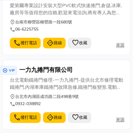
愛第爾專業設計安裝大型PVC軟式快速捲門,倉儲,冰庫,
廠房等等值得您的信賴,歡迎來電洽詢,將有專人為您服
務
location_on
台南市柳營區柳營路一段680號
call
06-6225755
call
directions
favorite
撥打電話
路線
收藏
來源
一力九捲門有限公司
award_star
VIP
台北電動鐵捲門修理-一力九捲門-提供台北市修理電動
鐵捲門,內湖車庫鐵捲門故障急修,鐵捲門板變形,電動鐵
捲門馬達噪音處理,捲門脫軌,南港,松山,木柵,士林,北投,
location_on
台北市內湖區成功路二段498巷9號
天母,萬華,台北市,新北市各區電動鐵捲門修理,馬達修理
call
0932-038892
更換保養,遙控電動捲門,防盜遙控器歡迎來電。
call
directions
favorite
撥打電話
路線
收藏
來源