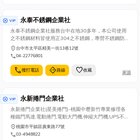
中鐵捲門推薦,鐵捲門安裝,修理鐵門,修理鐵捲門,鐵捲門
修繕,電動捲門維修,捲門修理,台中維修鐵捲門,台中修鐵
永泰不銹鋼企業社
門,台中修鐵捲門,傳統鐵捲門維修,鐵捲門台中.鐵捲門馬
award_star
VIP
達價錢,電捲門馬達費用洽詢
永泰不銹鋼企業社服務台中在地30多年，本公司使用
之不銹鋼材料皆使用正304之不銹鋼，專營不銹鋼防盜
門窗、快速捲門、鐵捲門、鐵皮屋、鍛造門窗、採光
location_on
台中市太平區精美一街13巷12號
罩、雨遮棚、不銹鋼格柵、欄杆扶手、鐵工服務以及
call
04-22776801
各種客製化鐵件等等，免費到府丈量、與客戶建議與
規劃、估價用料分析、客製化的服務流程提供最佳的
call
directions
favorite
撥打電話
路線
收藏
來源
服務，歡迎來電洽詢
永新捲門企業社
award_star
VIP
永新捲門企業社(星美捲門)-桃園中壢新竹專業修理各
種鐵門馬達,電動捲門,電動大門機,伸縮大門機,UPS不斷
電系統,加裝車道專用捲門機
location_on
桃園市平鎮區廣東路77號
call
03-4948822