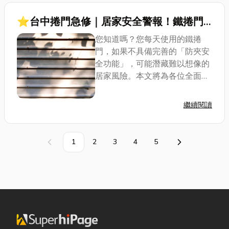
⭐台中捲門急修｜居家安全警報！鐵捲門
變「夾手危機」？秒懂防夾原理、價格預
您知道嗎？您每天使用的鐵捲
算、法規要求！
門，如果不具備完善的「防夾安
全功能」，可能潛藏難以想像的
居家風險。本文將為各位全面解
析鐵捲門防夾原理、鐵捲門防壓
裝置價格，以及現行鐵捲門防夾
繼續閱讀
法規對「捲門防夾」功能的要
求，除此之外，小編還會提供給
台中地區的朋友有關台...
1
2
3
4
5
上一頁
下一頁