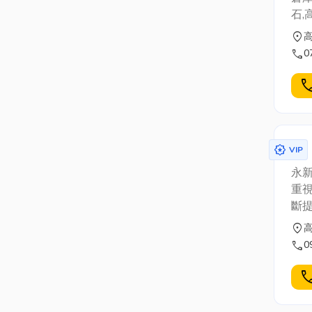
石,
高
location_on
call
0
cal
award_star
VIP
永
重
斷
提
location_on
劃
call
0
有
cal