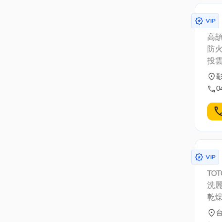
award_star
VIP
高頡
防
投
location_on
call
0
cal
award_star
VIP
TO
洗
乾
示介
location_on
金山