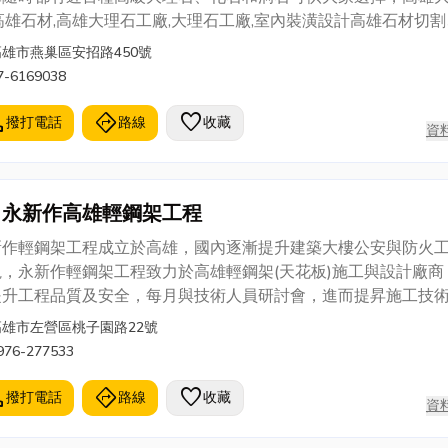
高雄石材,高雄大理石工廠,大理石工廠,室內裝潢設計高雄石材切割
雄石材加工、高雄大理石銷售、高雄大理石安裝
高雄市燕巢區安招路450號
7-6169038
l
directions
favorite
撥打電話
路線
收藏
資
永新作高雄輕鋼架工程
新作輕鋼架工程成立於高雄，國內逐漸提升建築大樓公安與防火
視，永新作輕鋼架工程致力於高雄輕鋼架(天花板)施工與設計廠商
提升工程品質及安全，每月與技術人員研討會，進而提昇施工技
供客戶更美觀的建築美學。以最新工法搭配為客戶施工廠辦、居
高雄市左營區桃子園路22號
設計，以客戶需求為重，致力改善環境美觀與居住品質，讓客戶
976-277533
安全的廠辦、居家。
l
directions
favorite
撥打電話
路線
收藏
資