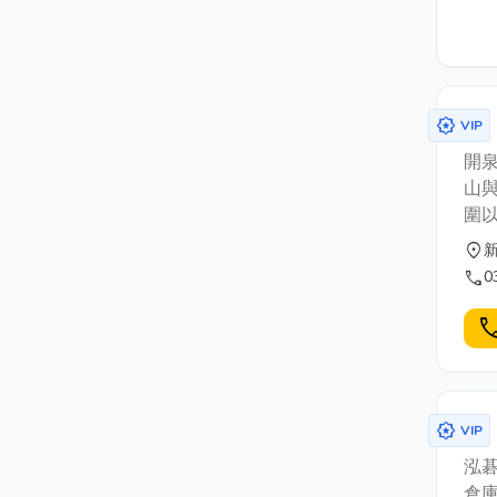
award_star
VIP
開
山
圍
要
location_on
花
call
0
cal
award_star
VIP
泓
倉