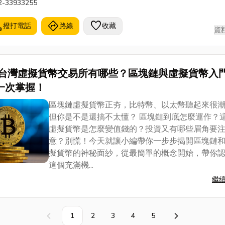
2-33933255
l
directions
favorite
撥打電話
路線
收藏
資
台灣虛擬貨幣交易所有哪些？區塊鏈與虛擬貨幣入
一次掌握！
區塊鏈虛擬貨幣正夯，比特幣、以太幣聽起來很
但你是不是還搞不太懂？ 區塊鏈到底怎麼運作？
虛擬貨幣是怎麼變值錢的？投資又有哪些眉角要
意？別慌！今天就讓小編帶你一步步揭開區塊鏈
擬貨幣的神秘面紗，從最簡單的概念開始，帶你
這個充滿機...
繼
1
2
3
4
5
上一頁
下一頁