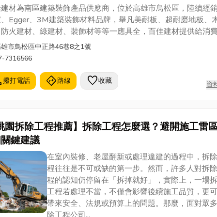
佳建材為南區建築裝飾產品供應商，位於高雄市鳥松區，陸續經
、Egger、3M建築裝飾材料品牌，舉凡美耐板、超耐磨地板、
、防火建材、綠建材、裝飾材等等一應具全，百佳建材提供給消
，舒適、安全、健康、節能的居家、商空及辦公環境之解決方案
高雄市鳥松區中正路46巷8之1號
。
7-7316566
l
directions
favorite
撥打電話
路線
收藏
資
桃園拆除工程推薦】拆除工程怎麼選？避開施工雷
個關鍵建議
在室內裝修、老屋翻新或處理違建的過程中，拆
程往往是不可或缺的第一步。然而，許多人對拆
程的認知仍停留在「拆掉就好」，實際上，一場
工程若處理不當，不僅會影響後續施工品質，更
帶來安全、法規或預算上的問題。那麼，面對眾
除工程公司...