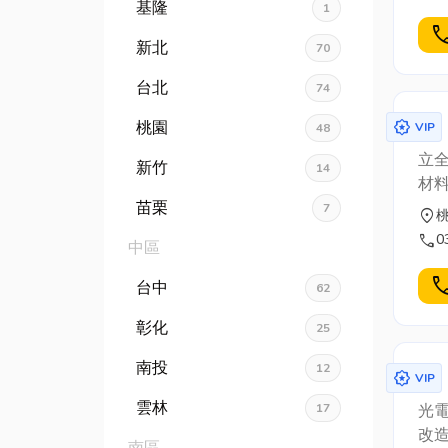
越
基隆
1
cal
新北
70
台北
74
award_star
桃園
VIP
48
立全
新竹
14
材料
苗栗
7
location_on
call
0
中區
cal
台中
62
彰化
25
南投
12
award_star
VIP
雲林
17
光
改