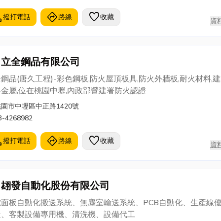
。
l
directions
favorite
撥打電話
路線
收藏
資
立全鋼品有限公司
鋼品(唐久工程)-彩色鋼板,防火屋頂板具,防火外牆板,耐火材料,
金屬,位在桃園中壢,內政部營建署防火認證
桃園市中壢區中正路1420號
3-4268982
l
directions
favorite
撥打電話
路線
收藏
資
翃發自動化股份有限公司
電面板自動化搬送系統、無塵室輸送系統、PCB自動化、生產線優
造、客製設備專用機、清洗機、設備代工