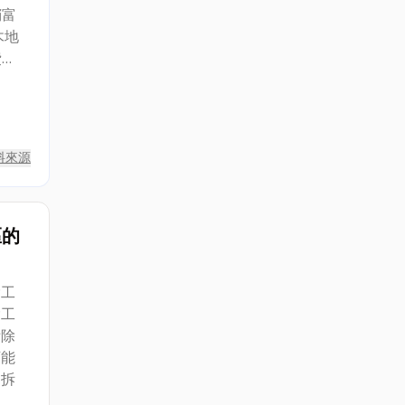
銷富
木地
費
為宗
料來源
區的
除工
除工
拆除
可能
多拆