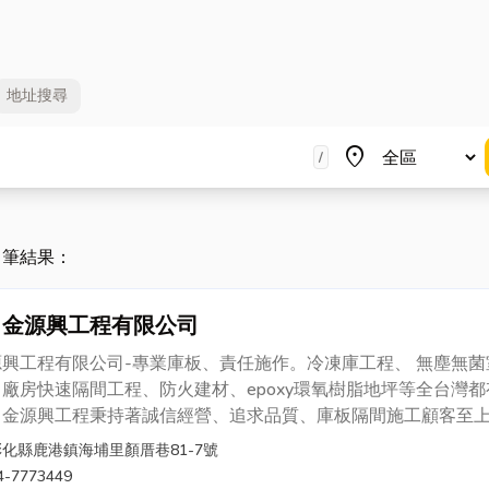
地址
搜尋
地區
place
/
0 筆結果：
金源興工程有限公司
源興工程有限公司-專業庫板、責任施作。冷凍庫工程、 無塵無菌
廠房快速隔間工程、防火建材、epoxy環氧樹脂地坪等全台灣都
！金源興工程秉持著誠信經營、追求品質、庫板隔間施工顧客至
務為先的宗旨為理念，更雍有最熱誠的施工團隊，確保每一個案
彰化縣鹿港鎮海埔里顏厝巷81-7號
工品質及如期完工及完善售後服務，讓庫板隔間品質更加完善與
4-7773449