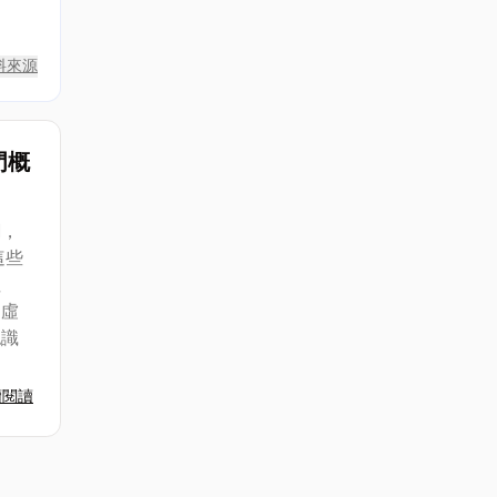
料來源
門概
潮，
這些
注
和虛
認識
續閱讀