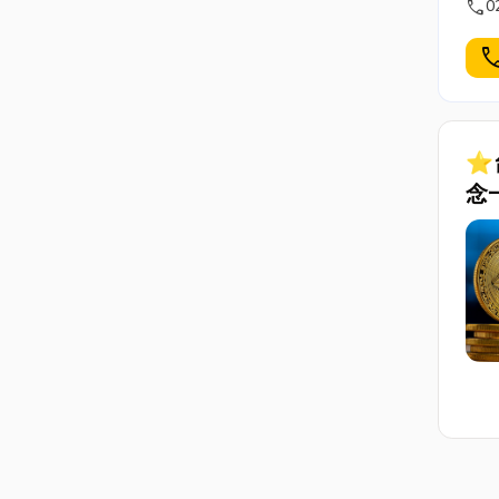
call
0
cal
⭐
念