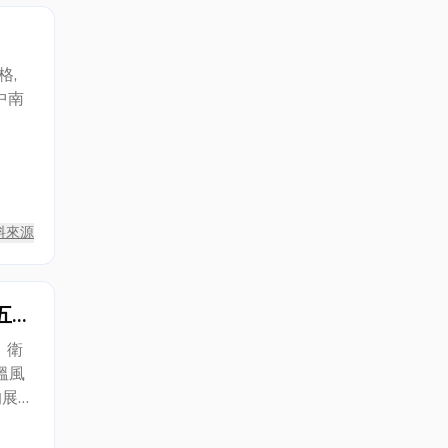
格,
中南
料來源
五
、衛
溫風
的展
安區