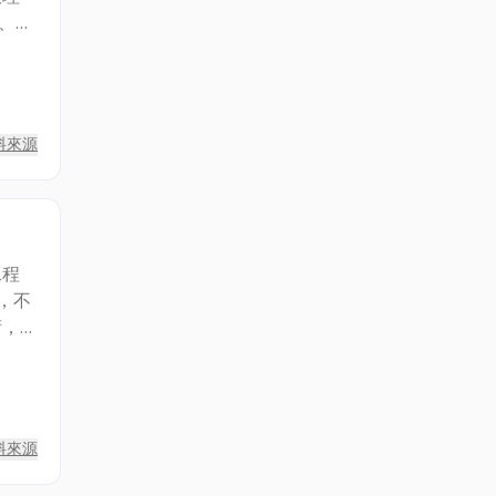
、
料來源
工程
，不
術，
家規
能擁
料來源