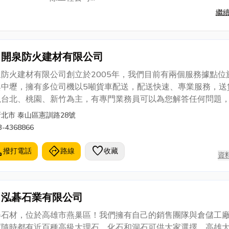
繼
開泉防火建材有限公司
泉防火建材有限公司創立於2005年，我們目前有兩個服務據點位
與中壢，擁有多位司機以5噸貨車配送，配送快速、專業服務，送
以台北、桃園、新竹為主，有專門業務員可以為您解答任何問題
銷售輕鋼架、輕隔間：矽酸鈣板、石膏板、礦纖板、玻璃棉、金
新北市 泰山區憲訓路28號
板、超耐磨地板
3-4368866
l
directions
favorite
撥打電話
路線
收藏
資
泓碁石業有限公司
碁石材，位於高雄市燕巢區！我們擁有自己的銷售團隊與倉儲工
庫隨時都有近百種高級大理石、化石和洞石可供大家選擇，高雄