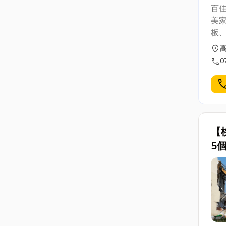
百
美家
板
者
location_on
旨
call
0
cal
【
5