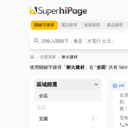
關鍵字
搜尋
電話
搜尋
進階
搜尋
產品
搜尋
關鍵字
search
首頁
home
chevron_right
住屋居家
chevron_right
耐火建材
使用關鍵字搜尋「
耐火建材
」在 "
全區
" 共有 56
expand_more
區域篩選
award_star
VIP
金
全區
程、
北區
務
服
location_on
宜蘭
7
施
call
0