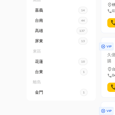
南區
location_on
嘉義
14
call
0
台南
44
cal
高雄
137
屏東
13
award_star
VIP
東區
久億
購
花蓮
10
location_on
台東
1
call
0
離島
cal
金門
1
award_star
VIP