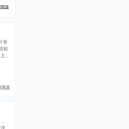
續閱讀
於泰
貨範
，主
屬天
料來源
廠，
大理