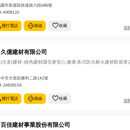
桃園市新屋區快速路六段686號
3-4908120
l
directions
favorite
撥打電話
路線
收藏
資
久億建材有限公司
(大友)建材-綠色建材讓住家安心,健康,各式防火耐火建材歡迎來
台中市大里區勝利二路142號
4-24838155
l
directions
favorite
撥打電話
路線
收藏
資
百佳建材事業股份有限公司