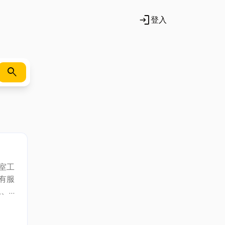
login
登入
search
室工
有服
上、
場的
卓