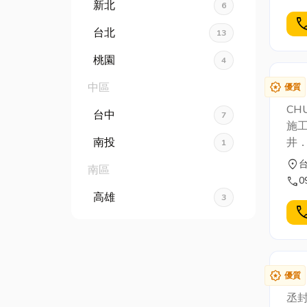
155
新北
6
cal
台北
13
桃園
4
award_star
中區
優質
CH
台中
7
施工
南投
井
1
水
location_on
南區
09
call
0
高雄
3
cal
award_star
優質
丞封