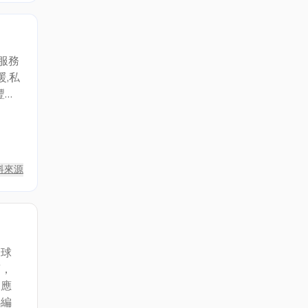
了，
觀公
、而
服務
暖,私
富,
料來源
全球
商，
承應
小編