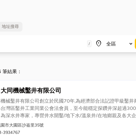
地址
搜尋
地區
place
/
36 筆結果：
大同機械鑿井有限公司
同機械鑿井有限公司創立於民國70年,為經濟部合法記證甲級鑿井
為台灣區鑿井工業同業公會法會員，至今能穩定探鑽井深超過300
為深水井專家，專營井水開鑿/地下水/溫泉井/在地鄉親及各大
致推薦，井水各式問題評估及維修，修復工程，不論是工廠企業
桃園市大園區沙崙里35號
家、商業用水，舉凡鑿井及井水問題，都歡迎來電洽詢.0910-
3-3934767