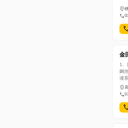
location_on
call
0
cal
金
1、
鋼池
灌系
location_on
call
0
cal