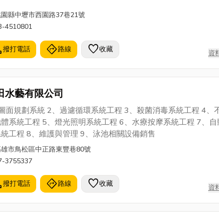
桃園縣中壢市西園路37巷21號
3-4510801
l
directions
favorite
撥打電話
路線
收藏
資
田水藝有限公司
圖面規劃系統 2、過濾循環系統工程 3、殺菌消毒系統工程 4、
體系統工程 5、燈光照明系統工程 6、水療按摩系統工程 7、自
統工程 8、維護與管理 9、泳池相關設備銷售
高雄市鳥松區中正路東豐巷80號
7-3755337
l
directions
favorite
撥打電話
路線
收藏
資