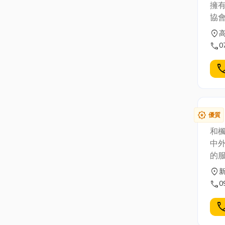
擁有30
協
頒
location_on
們
call
0
包
設
cal
等
質服務。 丞封企業有限
防
建
award_star
優質
壁
和
07-3729
中
面
的服務
水
大
location_on
光
設計
call
0
斗
園、
宅...等。 『施工團隊
庭
cal
務』 丞封企業有限公司 | 統一編號：245180
景觀
務專