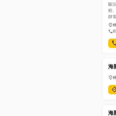
號 
駿沅
企業
程
免費
靜
太平
發
location_on
桃
252
計
call
0
嚴
展
cal
海
location_on
directi
海