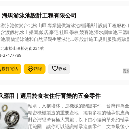
體設施的保養與維護較容易，而有生命的花草樹木就需要點心思
咨詢專線：0800-668896 地址：814高雄市仁武
費者如果沒有把握或是無暇整理，建議最好把第一年維護交給景
巷32-1號 LINE ID：domachuang
海馬游泳池設計工程有限公司
處理。 庭園景觀不如室內裝潢般、一完工就可以感受到它的成果
在經過一段時間植物養成後，才能真正享受到盎然的庭園之美。
游泳池位於台北松山區,專業提供游泳池相關設計設備工程服務. 
含渡假村,水上樂園,飯店,豪宅,社區,學校,競賽池,潛水訓練池,三溫
池,寵物游泳池和自然景觀生態泳池....等,設計施工規劃服務,經驗豐
與我們聯繫.
台北市松山區松河街234號
2-27477789
l
directions
favorite
撥打電話
路線
收藏
資
承應用｜適用於食衣住行育樂的五金零件
軸承，又稱培林，是機械的關鍵零件，台灣作為
精密機械製造的重要產地，擁有多種的軸承供應
對台灣經濟有極大貢獻，以下由小編簡單介紹軸
用範圍，讓你可以認識軸承這個零件，文章最後