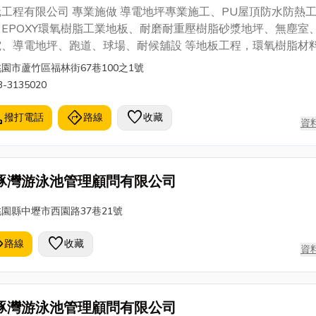
• 屋頂作業證照 • 丙級職業安全衞生主管證照 一一升
Epoxy環氧樹脂
工程有限公司 專業施做 導電地坪專業施工、PU屋頂防水防熱
社 | 大台中抓漏防水 | 灌注抓漏 | 通水管 | 馬桶疏通
、EPOXY環氧樹脂工業地板、耐磨耐重壓樹脂砂漿地坪、無塵室
估價專線：0928-659222 北屯：04-22398989
電、導電地坪、跑道、球場、耐候舖設 等地板工程，環氧樹脂材
：04-23957777 潭子：04-25349933 神岡：04-
零售。 駿沅工程有限公司本著專業技術，精益求進之精神，從產
園市蘆竹區福林街67巷100之1號
39977
、採購、生產至施工，均本著服務客戶之精神，引進先進技術配
3-3135020
格品管，並配合客戶對工業環氧樹脂地板各種不同的需求，不斷
能適用多種用途，特性的地板， 提供給客戶最優良的服務。
l
directions
favorite
撥打電話
路線
收藏
資
豚灣游泳池管理顧問有限公司
桃園縣中壢市西園路37巷21號
ons
favorite
路線
收藏
資
豚灣游泳池管理顧問有限公司