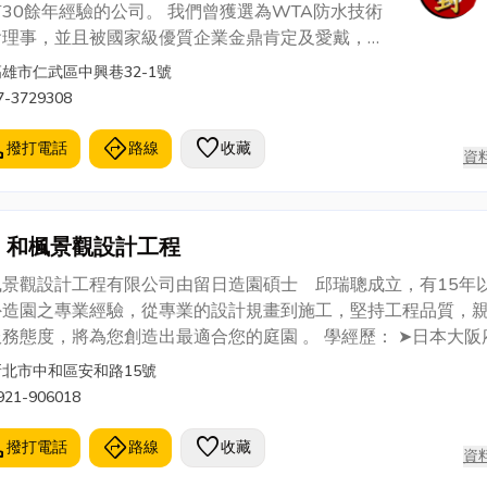
餘年經驗的公司。 我們曾獲選為WTA防水技術
會理事，並且被國家級優質企業金鼎肯定及愛戴，並
發證書予以肯定。鑒於防水防漏技術的不斷進步，我
高雄市仁武區中興巷32-1號
提供員工參與各種教育訓練，除了防水防漏技術，還
7-3729308
括房屋修繕、房屋檢測、專業驗屋、營建相關、室內
計、工程規劃、施工安全、事故處理和員工身心調適
l
directions
favorite
撥打電話
路線
收藏
資
相關課程，與客戶進行良好的溝通，實現雙贏的高品
公司的專營項目包括室內外抓漏
水、外牆磁磚巡檢及修補、吊籠/蜘蛛人施工、房屋增
和楓景觀設計工程
/改建、舊屋翻新、室內裝修、配管工程、頂樓PU、
癌處理、油漆、木工等相關工程。歡迎來電丞封防水
楓景觀設計工程有限公司由留日造園碩士 邱瑞聰成立，有15年
308 。 工程實績： 富邦產物多縣市屋頂及牆
外造園之專業經驗，從專業的設計規畫到施工，堅持工程品質，
防水、國泰人壽多縣抓漏工程、台灣日立廠房屋頂防
態度，將為您創造出最適合您的庭園 。 學經歷： ➤日本大阪府立
、百立報關、高雄地檢署、屏東空軍醫院、、日月
學造園學碩士 ➤日本大阪都市綠地研究所 (公園、綠地評估、規
新北市中和區安和路15號
、南二高善化收費站、台灣松下、岡山地下道、雲林
、施工) ➤日本大阪市ダイチヨー株式會住友、三井住建 (別
921-906018
南特殊學校、企業領袖、馬祖航空站、多處大樓及民
外構、設計、施工) ➤年年春造園景觀公司經理 ■ 專業設計 ■ 日式
、價格公道、品質保證、真誠服
園 室內造景 假山流水 頂樓造景 別墅花園 綠地規
l
directions
favorite
撥打電話
路線
收藏
69 高雄服
資
工程 環境評估 保養維護 設計施工 ■ 保固與維護 ■ 通常
線：07-3729308 行動服務專線：0982-640451