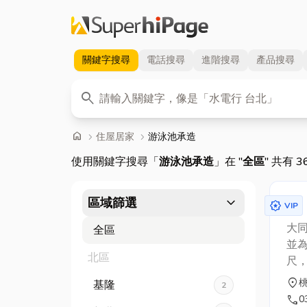
關鍵字
搜尋
電話
搜尋
進階
搜尋
產品
搜尋
關鍵字
search
首頁
home
chevron_right
住屋居家
chevron_right
游泳池承造
使用關鍵字搜尋「
游泳池承造
」在 "
全區
" 共有 
expand_more
區域篩選
award_star
VIP
大
全區
並
北區
尺，
一
location_on
基隆
2
般住
call
0