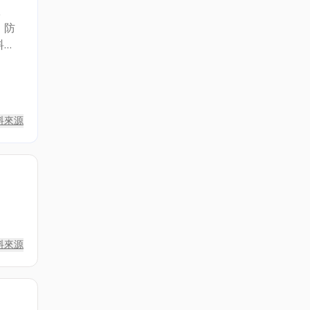
工
、防
料批
品設
方，
地發
料來源
料來源