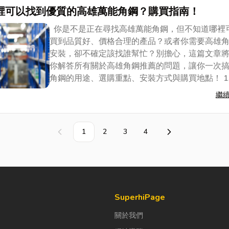
裡可以找到優質的高雄萬能角鋼？購買指南！
你是不是正在尋找高雄萬能角鋼，但不知道哪裡
買到品質好、價格合理的產品？或者你需要高雄
安裝，卻不確定該找誰幫忙？別擔心，這篇文章
你解答所有關於高雄角鋼推薦的問題，讓你一次
角鋼的用途、選購重點、安裝方式與購買地點！ 1..
繼
1
2
3
4
上一頁
下一頁
SuperhiPage
關於我們