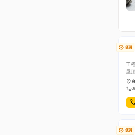
award_star
優質
一
工
屋
屋
location_on
目
call
0
位
等場所各樣
cal
屯
平
台中全區。 免費到府估
659222 
award_star
優質