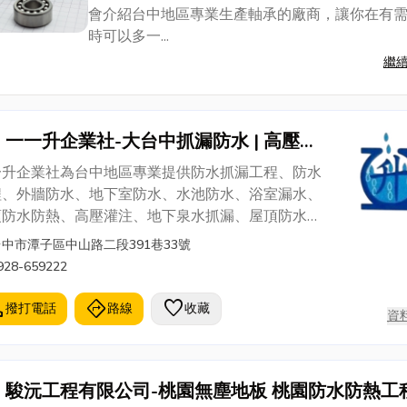
會介紹台中地區專業生產軸承的廠商，讓你在有
時可以多一...
繼
一一升企業社-大台中抓漏防水 | 高壓灌
注 | 免費估價
一升企業社為台中地區專業提供防水抓漏工程、防水
程、外牆防水、地下室防水、水池防水、浴室漏水、
頂防水防熱、高壓灌注、地下泉水抓漏、屋頂防水、
頂隔熱、外牆防水抓漏、通水管、通馬桶等服務項
台中市潭子區中山路二段391巷33號
，我們有20年工程經驗專業技師到場施工，專業人員
928-659222
您服務，能夠徹底為您解決住家、大樓、公司、工廠
漏水問題。 - 服務區域 - 台中市西屯區、南
l
directions
favorite
撥打電話
路線
收藏
資
區、西區、北區、北屯區、烏日、霧峰、大里、太
、大雅、潭子、豐原、神岡、清水、沙鹿、龍井等大
價 / 保固一年起 歡迎來電 0928-
駿沅工程有限公司-桃園無塵地板 桃園防水防熱工
( 李先生 ) - 備有專業證照 - • 專業防水施工證