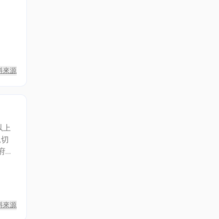
料來源
以上
親切
劃、
墅庭
劃
料來源