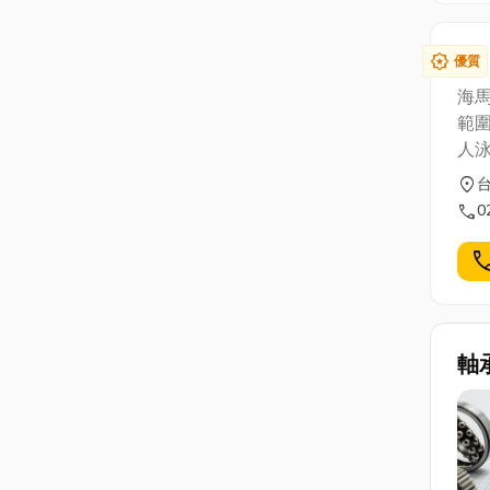
硬
免費
消
區中興
司
award_star
優質
是
海馬
範圍
人泳
歡迎
location_on
call
0
cal
軸