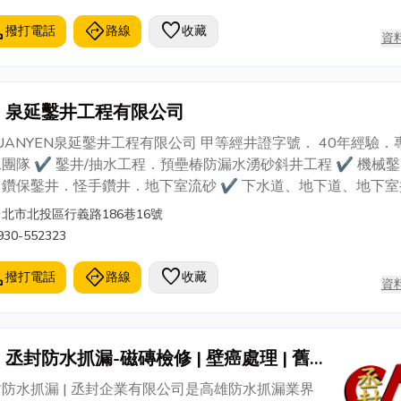
725
l
directions
favorite
撥打電話
路線
收藏
資
泉延鑿井工程有限公司
UANYEN泉延鑿井工程有限公司 甲等經井證字號． 40年經驗．
團隊 ✔ 鑿井/抽水工程．預壘椿防漏水湧砂斜井工程 ✔ 機械鑿
．鑽保鑿井．怪手鑽井．地下室流砂 ✔ 下水道、地下道、地下室
工程承包設計 ✔ 大小抽水馬達設備租售．水權申請．大小深井
台北市北投區行義路186巷16號
88-700699．0930-552323．02-28721269
930-552323
l
directions
favorite
撥打電話
路線
收藏
資
丞封防水抓漏-磁磚檢修 | 壁癌處理 | 舊
屋翻新 | 房屋增建改建
防水抓漏 | 丞封企業有限公司是高雄防水抓漏業界