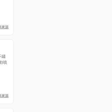
料來源
不鏽
動噴
料來源