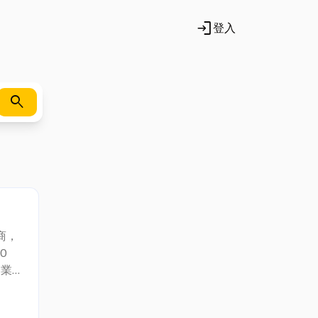
login
登入
search
商，
0
企業
或一