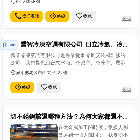
call
04-7695883
call
directions
favorite
撥打電話
路線
收藏
來源
喬智冷凍空調有限公司-日立冷氣、冷氣
award_star
VIP
安裝、冷氣維修、組合式冰箱、冷藏
喬智冷凍空調有限公司是專業從事冷氣安裝和維修的
庫、冷凍庫、展示櫃、冰水機、船舶
公司。我們提供組合式冰箱、冷藏庫、冷凍庫、展示
櫃、冰水機等冷凍設備的設計與安裝服務，同時也專
location_on
澎湖縣馬公市西文里227號
注於船舶冷氣設計。無論您需要在家庭、商業場所或
船舶上安裝冷氣系統，喬智都能提供解決方案。 喬智
directions
favorite
路線
收藏
來源
的專業團隊擁有豐富的經驗和技術，能夠迅速且有效
地處理各種冷氣問題。無論是冷氣安裝還是冷氣維
修，我們都以客戶的需求和滿意度為首要目標。 如果
您需要船舶冷氣設計，喬智具備專業的知識和經驗，
切不銹鋼該選哪種方法？為何大家都選不銹
能夠根據船舶的需求和規格，提供最佳的冷氣解決方
鋼雷射切割 ？
在做金屬加工的時候，很多人都
案。 選擇喬智冷凍空調有限公司，您將獲得優質的產
會遇到一個大哉問：「我要切不
品和一流的服務。立即聯繫我們，讓我們幫助您實現