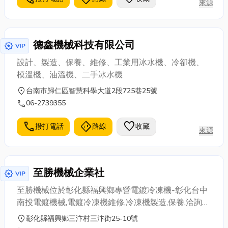
來源
德鑫機械科技有限公司
award_star
VIP
設計、製造、保養、維修、工業用冰水機、冷卻機、
模溫機、油溫機、二手冰水機
location_on
台南市歸仁區智慧科學大道2段725巷25號
call
06-2739355
call
directions
favorite
撥打電話
路線
收藏
來源
至勝機械企業社
award_star
VIP
至勝機械位於彰化縣福興鄉專營電鍍冷凍機-彰化台中
南投電鍍機械,電鍍冷凍機維修,冷凍機製造,保養,洽詢專
線:0935-760857
location_on
彰化縣福興鄉三汴村三汴街25-10號