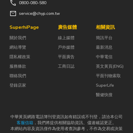
call
0800-080-580
mail
service@chyp.com.tw
SuperhiPage
廣告媒體
相關資訊
關於我們
線上媒體
簡訊平台
網站導覽
戶外媒體
最新消息
隱私權政策
平面廣告
中華電信
服務條款
工商日誌
英文黃頁(ENG)
聯絡我們
平面刊物索取
登錄店家
SuperLife
醫健快搜
中華黃頁網路電話簿刊登資訊如有錯誤或不刊登，請洽本公司
客服信箱
，我們將提供相關協助資訊、儘速確認更正。
本網站內容及資訊僅作為使用者查詢參考，不作為交易或決策