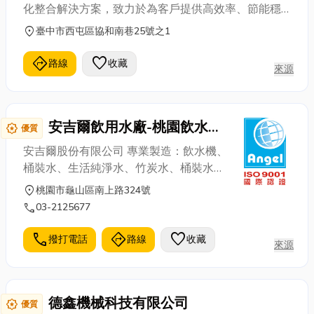
化整合解決方案，致力於為客戶提供高效率、節能穩
定的設備與系統服務。我們的產品涵蓋各式溫度控制
location_on
臺中市西屯區協和南巷25號之1
機、冰水機、中央供料與冷卻系統，並提供整廠自動
化規劃與施工服務，協助企業全面升級產線效能。 服
directions
favorite
路線
收藏
來源
務項目：水循環式溫度控制機、油循環式溫度控制
機、氣冷式冰水機、水冷式冰水機、全廠冷卻水、冰
水系統、全廠原料中央供料系統、塑膠廠自動化之諮
安吉爾飲用水廠-桃園飲水機
詢規劃施工
award_star
優質
桃園桶裝水
安吉爾股份有限公司 專業製造：飲水機、
桶裝水、生活純淨水、竹炭水、桶裝水、
包裝飲用水、杯水、蒸餾水、化學工業用
location_on
桃園市龜山區南上路324號
水。 每兩個月由衛生署核可SGS台灣檢驗
call
03-2125677
科技(股)公司定期檢驗。 SGS台灣檢驗科
技(股)公司(環署檢字第035號)，檢測水質
call
directions
favorite
撥打電話
路線
收藏
來源
符合飲用水標準值50項認可。 經濟部工
廠登記證第99-686975-00號 生活純淨
水安全衛生讓您的生活安全無負擔 ★★★
德鑫機械科技有限公司
嚴正聲明★★★ 本公司為台灣 安吉爾股
award_star
優質