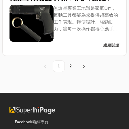
司並投保國泰產物保險1000萬元整產品責任險。
懼挑戰！”
無論是專業工地還是家庭DIY，
氣動工具都能為您提供超高效的
工作表現。輕便設計、強勁動
力，讓每一次操作都得心應手，
縮短工作時間，提升工作效率。
從打磨、拋光、鑽孔到緊固，各
繼續閱讀
種工具應有盡有，滿足您的各種
需求。為什麼選擇我們的氣動工
具？ * 高...
1
2
上一頁
下一頁
Facebook粉絲專頁