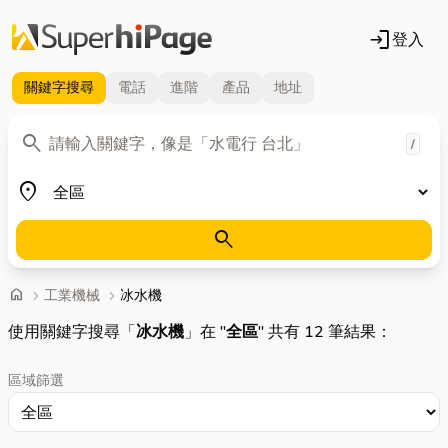
login
登入
關鍵字
搜尋
電話
進階
產品
地址
關鍵字
search
/
地區
place
search
首頁
home
chevron_right
工業機械
chevron_right
冰水機
使用關鍵字搜尋「
冰水機
」在 "
全區
" 共有 12 筆結果：
區域篩選