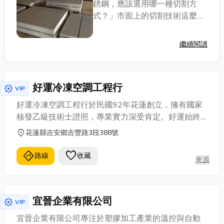
銹鋼，應該選用哪一種切割方
冷氣設備的安裝和維修需求。
式？」市面上的切割技術這麼多
——雷射切割、等離子切割、水
刀切割、傳統機械切割等等，到
繼續閱讀
底哪一種才是最適合的？ 尤其是
像不銹鋼這類堅硬又耐用的材
質，更需要選對切...
好運冷凍空調工程行
award_star
VIP
好運冷凍空調工程行於民國92年花蓮創立，擁有國家
核發乙級技術士證照，專業實力深受肯定。好運始終
秉持「價錢公道、服務熱誠、效率高」的經營理念，
location_on
花蓮縣吉安鄉吉豐路3段388號
致力於提供高品質、全方位的冷凍空調工程、熱泵熱
水系統、冰水系統、商用冷凍設備、冷藏設備、玻璃
directions
favorite
路線
收藏
來源
展示櫃、組合庫、白鐵櫃、各廠牌冰箱、各廠牌分離
式冷氣、各廠牌窗型冷氣、節能服務、冷凍監視服
務。服務專線：0932-521-268 陳經理
宜晉企業有限公司
award_star
VIP
宜晉企業有限公司專注於塑膠加工產業的溫控與自動