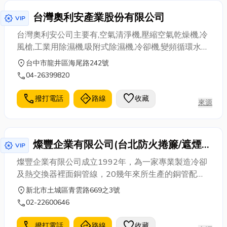
台灣奧利安產業股份有限公司
award_star
VIP
台灣奧利安公司主要有,空氣清淨機,壓縮空氣乾燥機,冷
風槍,工業用除濕機,吸附式除濕機,冷卻機,變頻循環水冷
卻機,工業用循環冷卻機,變頻冷卻機,濕度控制器,空調
location_on
台中市龍井區海尾路242號
機,酪農設備機械...等產品。
call
04-26399820
call
directions
favorite
撥打電話
路線
收藏
來源
燦豐企業有限公司(台北防火捲簾/遮煙
award_star
VIP
捲簾)
燦豐企業有限公司成立1992年，為一家專業製造冷卻
及熱交換器裡面銅管線，20幾年來所生產的銅管配
件，遍及全球各大空調冷氣業者。 近年著手於研發遮
location_on
新北市土城區青雲路669之3號
煙捲簾、防火遮煙捲簾、鐵件工程設計安裝，商品可
call
02-22600646
客製化，歡迎室內設計師及客戶來電洽詢及訂購。
call
directions
favorite
撥打電話
路線
收藏