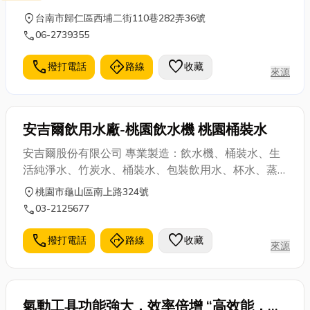
份有限公司，所生產之桶裝水及飲水機與
location_on
台南市歸仁區西埔二街110巷282弄36號
中國大陸安吉爾飲水集團無任何關係，敬
call
06-2739355
請台灣消費者安心選購，特此聲明。 本公
司並投保國泰產物保險1000萬元整產品
call
directions
favorite
撥打電話
路線
收藏
責任險。 歡迎您來電 03-2125677 03-
來源
2125533 03-2125676 0910-153539
0800-805-090
安吉爾飲用水廠-桃園飲水機 桃園桶裝水
安吉爾股份有限公司 專業製造：飲水機、桶裝水、生
活純淨水、竹炭水、桶裝水、包裝飲用水、杯水、蒸
餾水、化學工業用水。 每兩個月由衛生署核可SGS台
location_on
桃園市龜山區南上路324號
灣檢驗科技(股)公司定期檢驗。 SGS台灣檢驗科技(股)
call
03-2125677
公司(環署檢字第035號)，檢測水質符合飲用水標準值
50項認可。 經濟部工廠登記證第99-686975-00號 生
call
directions
favorite
撥打電話
路線
收藏
來源
活純淨水安全衛生讓您的生活安全無負擔 ★★★嚴正
聲明★★★ 本公司為台灣 安吉爾股份有限公司，所生
產之桶裝水及飲水機與 中國大陸安吉爾飲水集團無任
何關係，敬請台灣消費者安心選購，特此聲明。 本公
氣動工具功能強大，效率倍增 “高效能，無