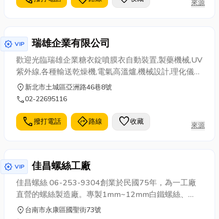
來源
瑞雄企業有限公司
award_star
VIP
歡迎光臨瑞雄企業糖衣錠噴膜衣自動裝置,製藥機械,UV
紫外線,各種輸送乾燥機,電氣高溫爐,機械設計,理化儀
器,電熱承裝,瓦斯加熱輸送乾燥。(02)2269-5116新北
location_on
新北市土城區亞洲路46巷8號
市土城區亞洲路46巷8號1樓
call
02-22695116
call
directions
favorite
撥打電話
路線
收藏
來源
佳昌螺絲工廠
award_star
VIP
佳昌螺絲 06-253-9304創業於民國75年，為一工廠
直營的螺絲製造廠。專製1mm~12mm白鐵螺絲、
銅、鐵、鋁螺絲、鉚釘，各種材質及相關配件製造。
location_on
台南市永康區國聖街73號