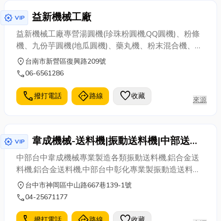
益新機械工廠
award_star
VIP
益新機械工廠專營湯圓機(珍珠粉圓機,QQ圓機)、粉條
機、九份芋圓機(地瓜圓機)、藥丸機、粉末混合機、練
合機、螺旋練粘機、磨光機、糖衣機、乾燥機等機
location_on
台南市新營區復興路209號
械。
call
06-6561286
call
directions
favorite
撥打電話
路線
收藏
來源
韋成機械-送料機|振動送料機|中部送料
award_star
VIP
機|台中彰化振動送料機|震動送料機
中部台中韋成機械專業製造各類振動送料機,鋁合金送
料機,鋁合金送料機,中部台中彰化專業製振動造送料機,
振動送料機應用各類送料機,有白鐵送料機,鋁合金送料
location_on
台中市神岡區中山路667巷139-1號
機,台中振動送料機,中部送料機,各類台中自動化設計維
call
04-25671177
修
call
directions
favorite
撥打電話
路線
收藏