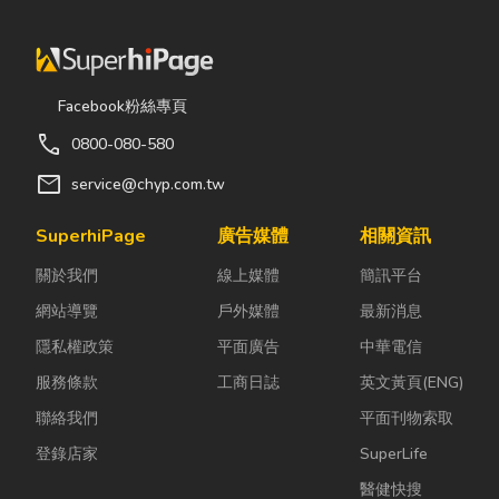
Facebook粉絲專頁
call
0800-080-580
mail
service@chyp.com.tw
SuperhiPage
廣告媒體
相關資訊
關於我們
線上媒體
簡訊平台
網站導覽
戶外媒體
最新消息
隱私權政策
平面廣告
中華電信
服務條款
工商日誌
英文黃頁(ENG)
聯絡我們
平面刊物索取
登錄店家
SuperLife
醫健快搜