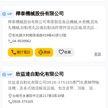
樺泰機械股份有限公司
award_star
VIP
樺泰機械股份有限公司專業製造食品機械,水煮機,貢魚
丸機械,自動煮丸設備自動油炸攪拌混合設備,填充設備,
油炸設備,大型果汁機
location_on
彰化縣大村鄉美港路418巷42弄13號
call
04-8538962
call
directions
favorite
撥打電話
路線
收藏
來源
欣益達自動化有限公司
award_star
VIP
欣益達自動化有限公司0928-375165專門生產轉彎輸
送機，及各式物流輸送設備。包含皮帶、頂板、滾
筒、擱板、鐵帶、網帶、鍊條式、自流式等各式輸送
location_on
台南市永康區中正路217巷3弄34號
機樣式。完善整廠規劃，規格尺寸客製化，機件模組
call
0928-375165
化方便快速達到客戶需求，以及日後設備功能追加。