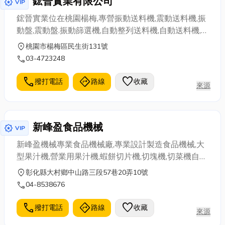
鋐晉實業有限公司
award_star
VIP
鋐晉實業位在桃園楊梅,專營振動送料機,震動送料機,振
動盤,震動盤.振動篩選機,自動整列送料機,自動送料機,
服務區域苗栗,新竹,楊梅,中壢,桃園,新北
location_on
桃園市楊梅區民生街131號
call
03-4723248
call
directions
favorite
撥打電話
路線
收藏
來源
新峰盈食品機械
award_star
VIP
新峰盈機械專業食品機械廠,專業設計製造食品機械,大
型果汁機,營業用果汁機,蝦餅切片機,切塊機,切菜機自動
切塊機,牛軋糖切塊機,沙琪瑪連續自動切塊機,多功能切
location_on
彰化縣大村鄉中山路三段57巷20弄10號
塊機
call
04-8538676
call
directions
favorite
撥打電話
路線
收藏
來源