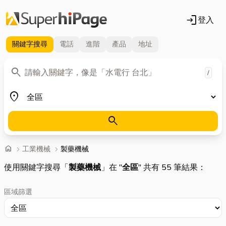
login
登入
關鍵字
搜尋
電話
進階
產品
地址
關鍵字
search
/
地區
place
search
首頁
home
chevron_right
工業機械
chevron_right
製藥機械
使用關鍵字搜尋「
製藥機械
」在 "
全區
" 共有 55 筆結果：
區域篩選