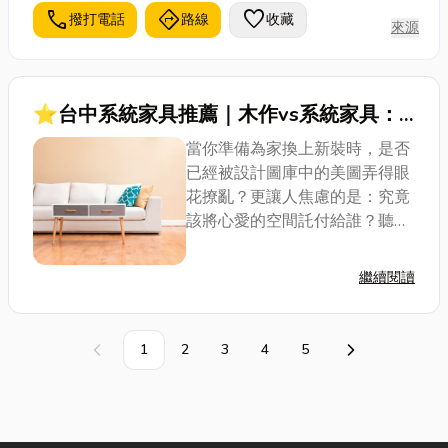
品質穩定有保障。
call
directions
favorite
撥打電話
路線
收藏
來源
⭐台中系統家具推薦｜木作vs系統家具：
一次搞懂三種裝潢模式的差在哪？
當你準備為家換上新裝時，是否
已經被設計圖庫中的美圖弄得眼
花撩亂？更讓人焦慮的是：究竟
該將心愛的空間託付給誰？聽說
系統家具或現成家具可能比較便
宜，但這些說法都是正確的嗎？
繼續閱讀
今天小編就來分享系統家具是什
麼，跟木作家具又有什麼差別？
文末小編也會分享...
1
2
3
4
5
上一頁
下一頁