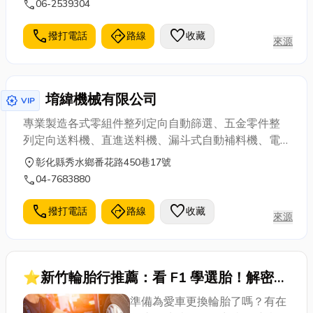
call
06-2539304
call
directions
favorite
撥打電話
路線
收藏
來源
堉緯機械有限公司
award_star
VIP
專業製造各式零組件整列定向自動篩選、五金零件整
列定向送料機、直進送料機、漏斗式自動補料機、電
子零件自動篩選送料機、塑膠零件自動篩選送料機、
location_on
彰化縣秀水鄉番花路450巷17號
特製平送機、自動送料機、振動盤、震動盤設計、生
call
04-7683880
產、製造、專業代工，適用於:電子零件、五金零件、
鍛造零件、粉末治金、塑膠製品、油封零件…等。
call
directions
favorite
撥打電話
路線
收藏
來源
⭐新竹輪胎行推薦：看 F1 學選胎！解密主
流輪胎品牌優缺點，換胎不再憑感覺！
準備為愛車更換輪胎了嗎？有在