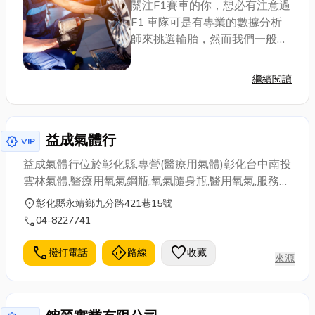
關注F1賽車的你，想必有注意過
F1 車隊可是有專業的數據分析
師來挑選輪胎，然而我們一般車
主，面對架上琳瑯滿目的品牌與
複雜的數字型號，也怕買到不適
繼續閱讀
合自己開車習慣的型號。那本文
小編將為您拆解主流輪胎品牌優
缺點，並教...
益成氣體行
award_star
VIP
益成氣體行位於彰化縣,專營(醫療用氣體)彰化台中南投
雲林氣體,醫療用氧氣鋼瓶,氧氣隨身瓶,醫用氧氣,服務區
域涵蓋彰化台中南投雲林等區域,聯絡專線:04-
location_on
彰化縣永靖鄉九分路421巷15號
8227741
call
04-8227741
call
directions
favorite
撥打電話
路線
收藏
來源