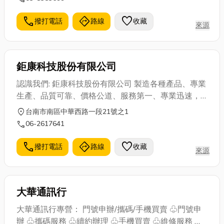
call
directions
favorite
撥打電話
路線
收藏
來源
鉅康科技股份有限公司
認識我們: 鉅康科技股份有限公司 製造各種產品、專業
生產、品質可靠、價格公道、服務第一、專業迅速，
歡迎來電洽詢
location_on
台南市南區中華西路一段21號之1
call
06-2617641
call
directions
favorite
撥打電話
路線
收藏
來源
大華通訊行
大華通訊行專營： 門號申辦/攜碼/手機買賣 ♧門號申
辦 ♧攜碼服務 ♧續約辦理 ♧手機買賣 ♧維修服務 ♧