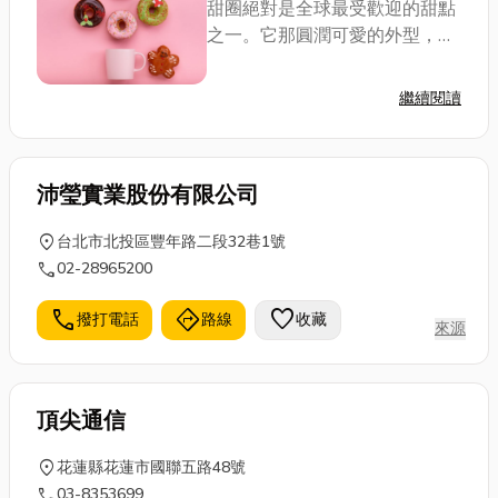
甜圈絕對是全球最受歡迎的甜點
象深植顧客心中。
之一。它那圓潤可愛的外型，加
上一口咬下的鬆軟口感，總能在
忙碌的日常中帶來瞬間的療癒。
繼續閱讀
現在，就讓我們一起揭開這個圓
環裡藏著的甜蜜秘密，了解更多
關於甜甜圈的歷史...
沛瑩實業股份有限公司
location_on
台北市北投區豐年路二段32巷1號
call
02-28965200
call
directions
favorite
撥打電話
路線
收藏
來源
頂尖通信
location_on
花蓮縣花蓮市國聯五路48號
call
03-8353699