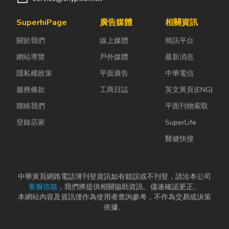
SuperhiPage
廣告媒體
相關資訊
關於我們
線上媒體
簡訊平台
網站導覽
戶外媒體
最新消息
隱私權政策
平面廣告
中華電信
服務條款
工商日誌
英文黃頁(ENG)
聯絡我們
平面刊物索取
登錄店家
SuperLife
醫健快搜
中華黃頁網路電話簿刊登資訊如有錯誤或不刊登，請洽本公司
客服信箱
，我們將提供相關協助資訊、儘速確認更正。
本網站內容及資訊僅作為使用者查詢參考，不作為交易或決策
依據。