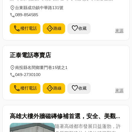
熱門3C配件 ♧諮詢服務
location_on
台東縣成功鎮中華路131號
call
089-854585
call
directions
favorite
撥打電話
路線
收藏
來源
正泰電話專賣店
location_on
南投縣名間鄉董門巷15號之1
call
049-2730100
call
directions
favorite
撥打電話
路線
收藏
來源
高雄大樓外牆磁磚修補首選，安全、美觀，
耐久一次到位
隨著高雄都市發展日益蓬勃，許