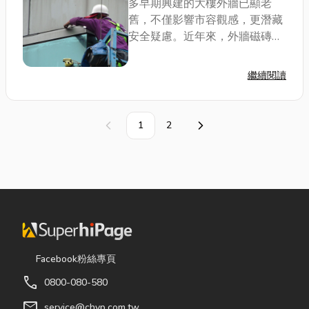
多早期興建的大樓外牆已顯老
舊，不僅影響市容觀感，更潛藏
安全疑慮。近年來，外牆磁磚剝
落、鋼筋外露等問題屢見不鮮，
成為居民與路人共同關注的焦
繼續閱讀
點。外牆翻新不僅是表面的裝
修，更涉及防水、防漏、結構補
強與節能設計等層面，對...
1
2
上一頁
下一頁
Facebook粉絲專頁
call
0800-080-580
mail
service@chyp.com.tw