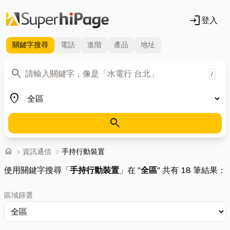
login
登入
關鍵字
搜尋
電話
進階
產品
地址
關鍵字
search
/
地區
place
search
首頁
home
chevron_right
資訊通信
chevron_right
手持行動裝置
使用關鍵字搜尋「
手持行動裝置
」在 "
全區
" 共有 18 筆結果：
區域篩選