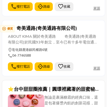
等
call
directions
favorite
撥打電話
路線
收藏
來源
奇美通路(奇美通路有限公司)
award_star
優質
ABOUT KIMA 關於奇美通路 奇美通路(奇美通路
有限公司)於民國93年創立，至今已有十多年電信通路
經營的實務經驗，並於民國107年跨足到網際網路。從
location_on
彰化縣鹿港鎮民權路6號
早期的B.B.call時代到現今的智慧手機、穿戴裝置，面
call
04-7746588
對日新月異的通訊市場，奇美通路始終堅持「誠信、
永續經營」的服務精神，永遠將顧客放在第一位；並
call
directions
favorite
撥打電話
路線
收藏
來源
透過網路服務，提供顧客最專業、貼心，及迅速的諮
詢服務。時至今日，奇美通路不斷提升專業能力，與
時俱進，結合生活、便利及效率的概念，突破業界開
創專屬多元選擇的服務平台，實現「您需要的我幫你
⭐台中甜甜圈推薦｜圓環裡藏著的甜蜜秘
找」的服務，成功打造網路界開放式選購第一品牌。
密！你可能不知道的5個冷知識在這！
無論是裹滿糖霜的經典口味，還
奇美通路憑藉著專業、豐富的電信通路經驗及結合
是包著爆漿內餡的創新花樣，甜
「幫你找」的專屬式服務，以用心、熱情、專業的形