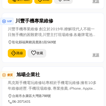
來源
川豐手機專業維修
award_star
VIP
川豐手機專業維修 創立於2019年,瞭解現代人不能一
日無手機的困難窘境,川豐主打現場維修,各廠牌電池快
速更換,維修皆可現場觀看,無需等待返廠3-7日工作天
location_on
彰化縣福興鄉員鹿路1段569號
的窘境,用最快速的時間解決您手機的困難,給您最經濟
實惠的維修價格,手機維修,iphone維修,平板維修,手機換
directions
favorite
路線
收藏
來源
螢幕,手機換電池,中古手機買賣,手機配件,3C配件
旭暘企業社
award_star
優質
馬克斯手機電玩維修站專精於手機電玩維修.擁有10多
年維修經歷. 手機現場維修, 專業推薦, iPhone, Apple
Watch維修, 換電池, 換螢幕, 主機板, 泡水, 無法充電 ,維
location_on
台南市永康區大灣路788號
修處理, 二手機買賣回收 ,手機包膜玻璃貼, 配件周邊產
call
06-2071431
品 ,新辦門號續約申辦, 犀牛盾防摔殼, iPad主機板維修