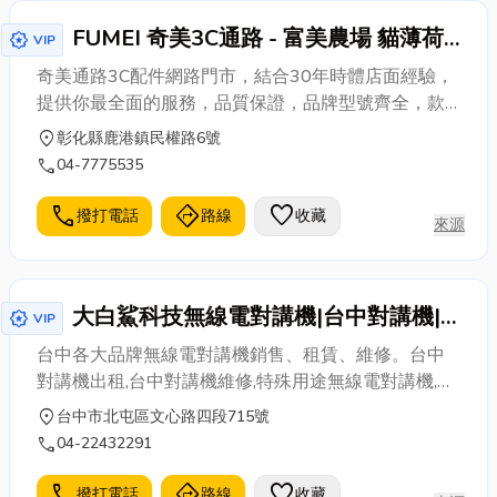
FUMEI 奇美3C通路 - 富美農場 貓薄荷
award_star
VIP
木天蓼 狼尾草 生產 批發 ODM OEM
奇美通路3C配件網路門市，結合30年時體店面經驗，
提供你最全面的服務，品質保證，品牌型號齊全，款
式多樣，全館商品保固1年。 讓你在網路購物時，一樣
location_on
彰化縣鹿港鎮民權路6號
享有最全面的服務
call
04-7775535
call
directions
favorite
撥打電話
路線
收藏
來源
大白鯊科技無線電對講機|台中對講機|
award_star
VIP
台中對講機出租|中部對講機|台中無線
台中各大品牌無線電對講機銷售、租賃、維修。台中
電對講機
對講機出租,台中對講機維修,特殊用途無線電對講機,海
上用無線電對講機,航空用無線電對講機,業務商用無線
location_on
台中市北屯區文心路四段715號
電對講機,業餘無線電對講機,工廠直營無線電對講機,台
call
04-22432291
中對講機,台中對講機批發,零售,規劃架設,歡迎來電洽詢
大白鯊無線電對講機
call
directions
favorite
撥打電話
路線
收藏