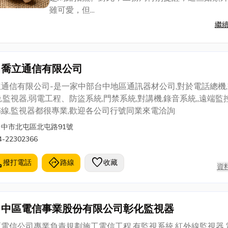
雖可愛，但...
繼
喬立通信有限公司
通信有限公司-是一家中部台中地區通訊器材公司,對於電話總機
,監視器,弱電工程、防盜系統,門禁系統,對講機,錄音系統,,遠端監控
線,監視器都很專業,歡迎各公司行號同業來電洽詢
台中市北屯區北屯路91號
4-22302366
l
directions
favorite
撥打電話
路線
收藏
資
中區電信事業股份有限公司彰化監視器
電信公司專業負責規劃施工電信工程,有監視系統,紅外線監視器,