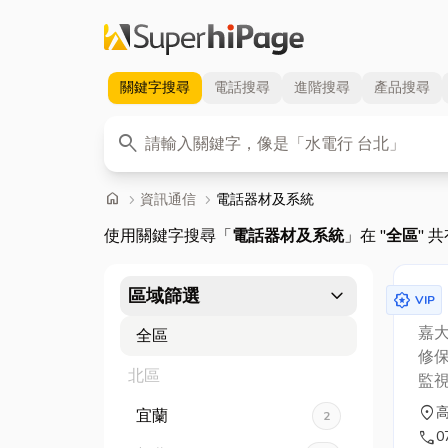
關鍵字
搜尋
電話
搜尋
進階
搜尋
產品
搜尋
關鍵字
search
首頁
home
chevron_right
資訊通信
chevron_right
電話器材及系統
使用關鍵字搜尋「
電話器材及系統
」在 "
全區
" 
expand_more
區域篩選
award_star
VIP
嘉
全區
修
北區
監
門
location_on
宜蘭
2
話
call
0