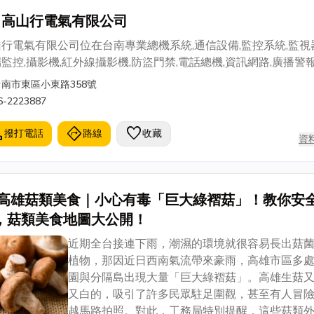
高山行電氣有限公司
行電氣有限公司位在台南專業總機系統,通信設備,監控系統,監視器
監控,攝影機,紅外線攝影機,防盜門禁,電話總機,資訊網路,廣播警
台南市東區小東路358號
6-2223887
l
directions
favorite
撥打電話
路線
收藏
資
高雄菇類美食｜小心有毒「巨大綠褶菇」！教你安
，菇類美食地圖大公開！
近期全台接連下雨，潮濕的環境就很容易長出菇
植物，那因近日西南氣流帶來豪雨，高雄市區多
園與分隔島出現大量「巨大綠褶菇」。高雄生菇
又白的，吸引了許多民眾駐足圍觀，甚至有人冒
越馬路拍照。對此，工務局特別提醒，這些菇類