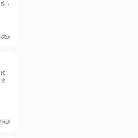
維修
戶，
料來源
影印
事務
料來源