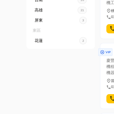
台南
10
機
等
高雄
21
location_on
歡
call
0
屏東
3
cal
東區
花蓮
2
award_star
VIP
慶
機
機
location_on
call
0
cal