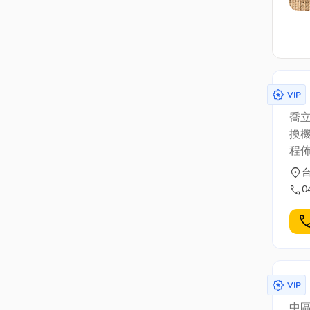
award_star
VIP
喬立
換機
程佈
location_on
call
0
cal
award_star
VIP
中區