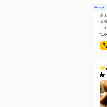
award_star
VIP
高山
遠端
location_on
call
0
cal
⭐
菇