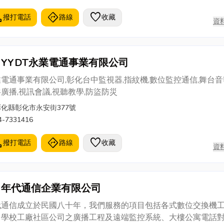
l
directions
favorite
撥打電話
路線
收藏
資
YYDT永業電通事業有限公司
電通事業有限公司,彰化台中監視器,指紋機,數位監控通信,舞台音
廣播,視訊會議,視聽教學,防盜防災
彰化縣彰化市永安街377號
4-7331416
l
directions
favorite
撥打電話
路線
收藏
資
年代通信企業有限公司
代通信成立於民國八十年，我們服務的項目包括各式數位交換機
、學校工廠社區公司之廣播工程及遠端監控系統、大樓公寓電話