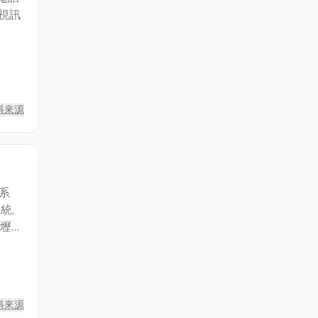
,視訊
料來源
系
統,
壢.
料來源