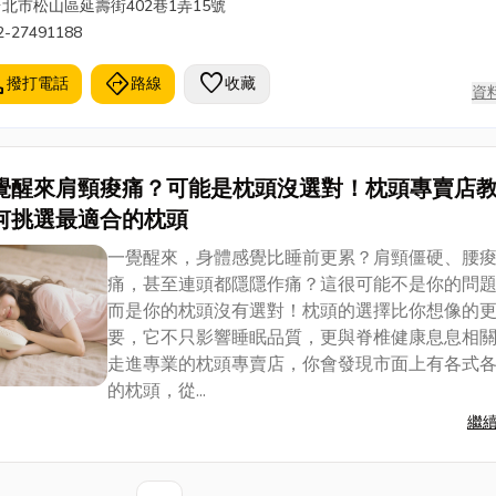
北市松山區延壽街402巷1弄15號
板器材， 弱電/週邊整合器材 ，投影視聽會議廣播
2-27491188
☎️歡迎來電洽詢。 歡迎上上官網了解更多資訊
tps://www.siangcheng.com.tw/ ✔辦公室系統整合
l
directions
favorite
撥打電話
路線
收藏
資
劃✔企業電腦定期維護✔企業網路資源整合✔機房
管雲端服務✔電腦軟硬體維修✔數位電話交換機系統
數位監控系統✔門禁考勤系統✔投影機及會議影音
✔網路規劃機房設計施工✔全彩影印機出租 ▶點
覺醒來肩頸痠痛？可能是枕頭沒選對！枕頭專賣店
這裡 進入賣場選購◀
何挑選最適合的枕頭
一覺醒來，身體感覺比睡前更累？肩頸僵硬、腰
痛，甚至連頭都隱隱作痛？這很可能不是你的問
而是你的枕頭沒有選對！枕頭的選擇比你想像的
要，它不只影響睡眠品質，更與脊椎健康息息相
走進專業的枕頭專賣店，你會發現市面上有各式
的枕頭，從...
繼