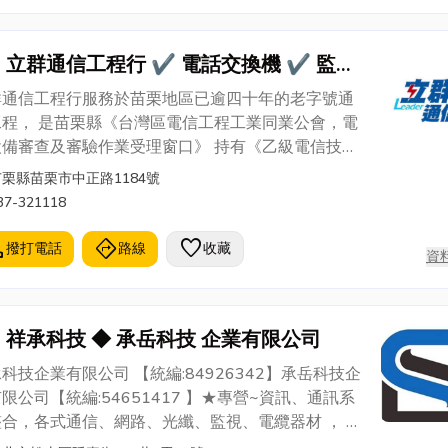
立群通信工程行 ✔ 電話交換機 ✔ 監控
設備 ✔ 電信配線
群通信工程行服務於苗栗地區已逾四十年的老字號通
工程， 是苗栗縣《台灣區電信工程工業同業公會，電
設備審查及審驗作業受理窗口》 持有《乙級電信技術
照》、《NCC電信工程業乙級執照》。 為苗栗當地
苗栗縣苗栗市中正路1184號
牌門口電視對講機特約經銷商。 專業經營： ✔ 全
37-321118
位式電子交換機、行動電話、配件 ✔ 有線、無線電
機、傳真機、電話錄音系統 ✔ 大樓電信配線，數位
l
directions
favorite
撥打電話
路線
收藏
資
，遠端監控設備 ★★ 立群通信提供專業的服務
的品質，絕對是您最好的選擇! 服務專線 ☎︎ 037-
118
祥承科技 ◆ 承岳科技 企業有限公司
科技企業有限公司 【統編:84926342】承岳科技企
限公司【統編:54651417 】★專營~資訊、通訊系
整合，各式通信、網路、光纖、監視、電纜器材 ， 網
纖機房整合佈線器材 ， e化智能環控器材 ，各式環