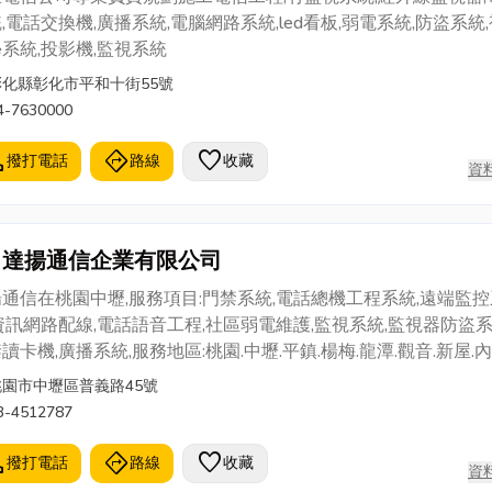
,電話交換機,廣播系統,電腦網路系統,led看板,弱電系統,防盜系統
系統,投影機,監視系統
彰化縣彰化市平和十街55號
4-7630000
l
directions
favorite
撥打電話
路線
收藏
資
達揚通信企業有限公司
通信在桃園中壢,服務項目:門禁系統,電話總機工程系統,遠端監控
資訊網路配線,電話語音工程,社區弱電維護,監視系統,監視器防盜系
讀卡機,廣播系統,服務地區:桃園.中壢.平鎮.楊梅.龍潭.觀音.新屋.內
.大園.八德.龜山,南崁,蘆竹.新竹縣市.台北市,新北市
桃園市中壢區普義路45號
3-4512787
l
directions
favorite
撥打電話
路線
收藏
資