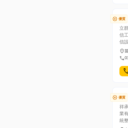
award_star
優質
立
信
信
士證
location_on
俞氏
call
0
數
話
cal
錄影系統
與優良
321
award_star
優質
祥承
業有
統
路光