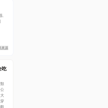
,
報
料來源
全吃
菌類
處公
又大
險穿
外觀