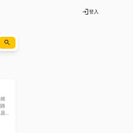
login
登入
search
器維
網路
視器
，電