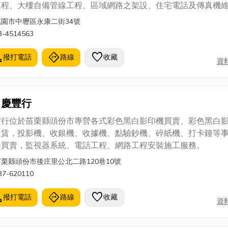
工程、大樓自備管線工程、區域網路之架設、住宅電話及傳真機
；年代通信自成立以來一直秉持專業的品質與公道的價格服務客
桃園市中壢區永康二街34號
迎大家參觀比較，年代通信將竭誠為您服務。
3-4514563
l
directions
favorite
撥打電話
路線
收藏
資
慶豐行
豐行位於苗栗縣頭份市專營各式彩色黑白影印機買賣、彩色黑白
租賃，投影機、收銀機、收據機、點驗鈔機、碎紙機、打卡鐘等
器買賣，監視器系統、電話工程、網路工程安裝施工服務。
苗栗縣頭份市後庄里公北二路120巷10號
37-620110
l
directions
favorite
撥打電話
路線
收藏
資