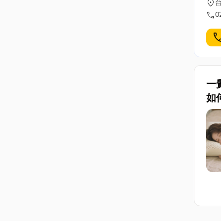
location_on
台
控面
call
0
器材 ，
▶️ht
cal
規
代
✔
系統
一
選
如