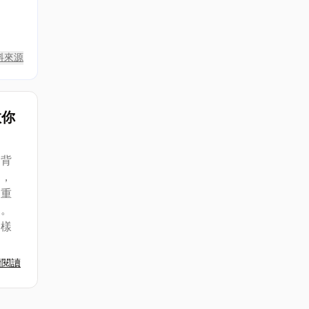
料來源
教你
痠背
題，
更重
關。
各樣
續閱讀