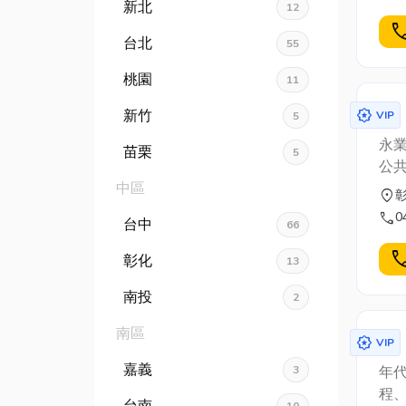
新北
12
cal
台北
55
桃園
11
award_star
新竹
VIP
5
永業
苗栗
5
公共
中區
location_on
call
0
台中
66
cal
彰化
13
南投
2
南區
award_star
VIP
嘉義
3
年
程