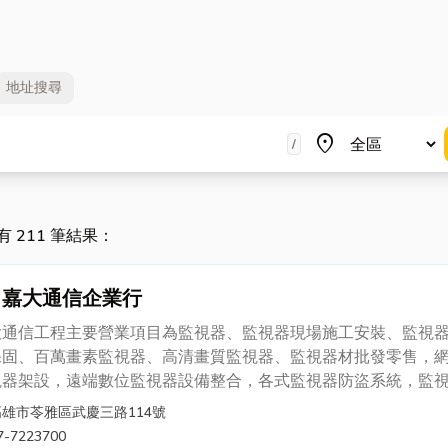
地址
搜尋
地區
place
/
共有 211 筆結果：
嘉大通信企業行
大通信工程主要營業項目為監視器、監視器現場施工安裝、監視
保固、百萬畫素監視器、高清畫質監視器、監視器材批發零售，
視器架設，遠端數位監視器設備整合，各式監視器防盜系統，監
禁系統，監視器攝影機，紅外線監視器攝影機，監視器錄影主機
高雄市苓雅區武慶三路114號
總機系統安裝工程
7-7223700