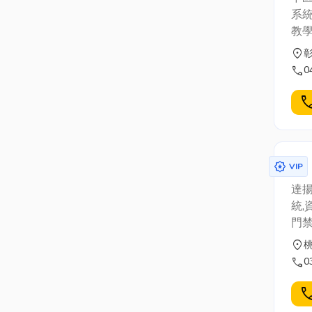
系統
教學
location_on
call
0
cal
award_star
VIP
達揚
統,
門禁
大溪
location_on
call
0
cal