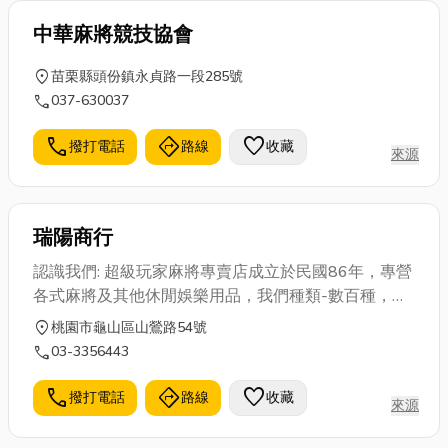
中華麻將競技協會
location_on
苗栗縣頭份鎮永貞路一段285號
call
037-630037
call
directions
favorite
撥打電話
路線
收藏
來源
瑞陽商行
認識我們: 超級玩家麻將專賣店成立於民國86年，專營
各式麻將及其他休閒娛樂用品，我們種類-數百種，價
格合理，服務親切，停車方便。讓您在週休二日或年
location_on
桃園市龜山區山鶯路54號
節假日，有個不無聊又省開銷的休閒生活。
call
03-3356443
call
directions
favorite
撥打電話
路線
收藏
來源