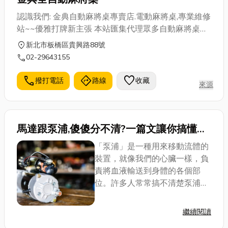
認識我們: 金典自動麻將桌專賣店.電動麻將桌,專業維修
站~~優雅打牌新主張 本站匯集代理眾多自動麻將桌
(機)~維修技術多年累積的經驗 從實用的角度出發 內容
location_on
新北市板橋區貴興路88號
深入淺出 重點介紹麻將機的故障調試方法 操作注意事
call
02-29643155
項和維修保養知識 (各式麻將機.麻將桌材料.零件銷售)
專業維修專線:0932121686 經營品牌: 四口機是以四
call
directions
favorite
撥打電話
路線
收藏
來源
個進牌口同時以強磁吸牌到輸送帶上再經過四個推牌
頭同時推牌為原理， 避免了單口機復雜的數牌、等
牌、運牌程序；四口機無彎角、無鏈條、無磁圈、無
機頭疊牌結構， 將單口機的缺陷全部取消，不會發生
馬達跟泵浦,傻傻分不清?一篇文讓你搞懂這
吸不上牌、機頭、彎角走牌卡牌等現象， 把原來單口
個「水」的重要推手!
「泵浦」是一種用來移動流體的
機復雜的機械結構用電機來代替、使其工作程序簡
裝置，就像我們的心臟一樣，負
單、大大減少故障
責將血液輸送到身體的各個部
位。許多人常常搞不清楚泵浦與
馬達的差別，事實上，泵浦是由
多項技術與專利部件組成的複雜
繼續閱讀
裝置，而馬達只是驅動泵浦運作