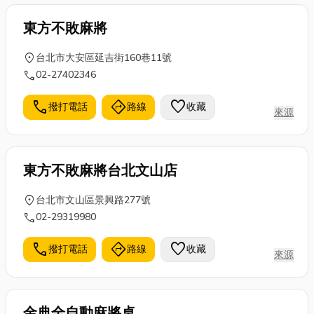
東方不敗麻將
location_on
台北市大安區延吉街160巷11號
call
02-27402346
call
directions
favorite
撥打電話
路線
收藏
來源
東方不敗麻將台北文山店
location_on
台北市文山區景興路277號
call
02-29319980
call
directions
favorite
撥打電話
路線
收藏
來源
金典全自動麻將桌