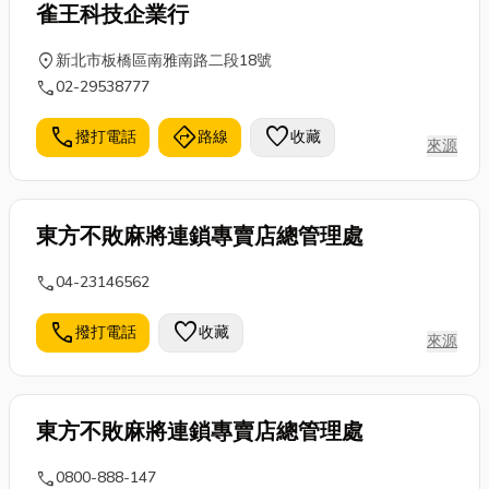
雀王科技企業行
location_on
新北市板橋區南雅南路二段18號
call
02-29538777
call
directions
favorite
撥打電話
路線
收藏
來源
東方不敗麻將連鎖專賣店總管理處
call
04-23146562
call
favorite
撥打電話
收藏
來源
東方不敗麻將連鎖專賣店總管理處
call
0800-888-147