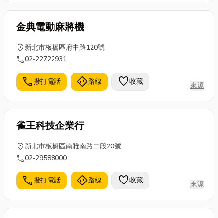
的其中一個零件。 在車站、機廠
或高樓大廈中，...
金典電動麻將機
location_on
新北市板橋區府中路120號
call
02-22722931
call
directions
favorite
撥打電話
路線
收藏
來源
雀王科技企業行
location_on
新北市板橋區南雅南路二段20號
call
02-29588000
call
directions
favorite
撥打電話
路線
收藏
來源