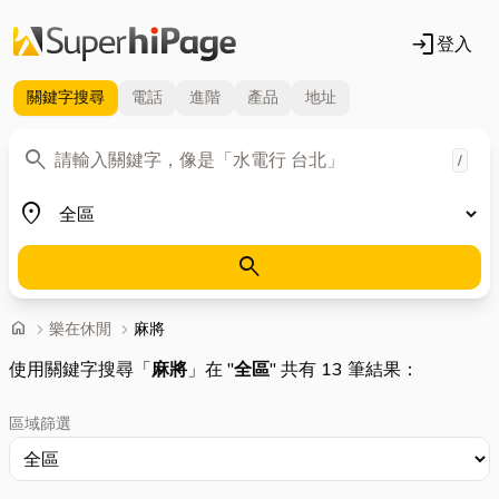
login
登入
關鍵字
搜尋
電話
進階
產品
地址
關鍵字
search
/
地區
place
search
首頁
home
chevron_right
樂在休閒
chevron_right
麻將
使用關鍵字搜尋「
麻將
」在 "
全區
" 共有 13 筆結果：
區域篩選