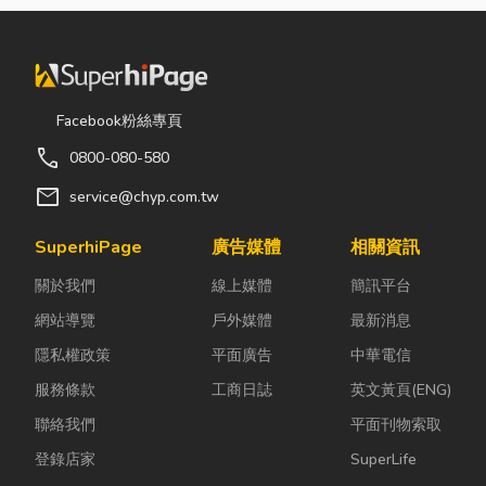
Facebook粉絲專頁
call
0800-080-580
mail
service@chyp.com.tw
SuperhiPage
廣告媒體
相關資訊
關於我們
線上媒體
簡訊平台
網站導覽
戶外媒體
最新消息
隱私權政策
平面廣告
中華電信
服務條款
工商日誌
英文黃頁(ENG)
聯絡我們
平面刊物索取
登錄店家
SuperLife