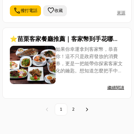
call
favorite
撥打電話
收藏
來源
⭐苗栗客家餐廳推薦｜客家幣到手花哪
裡？吃遍道地客家菜，一秒變身懂吃老饕！
如果你幸運拿到客家幣，恭喜
你！這不只是政府發放的消費
券，更是一把能帶你探索客家文
化的鑰匙。想知道怎麼把手中的
客家幣用得最值，吃到正宗道地
的客家料理，同時深入感受客家
繼續閱讀
飲食的獨特魅力嗎？這篇文章就
是為你準備的！我們將從客家幣
的使用指南開始，逐步...
1
2
上一頁
下一頁