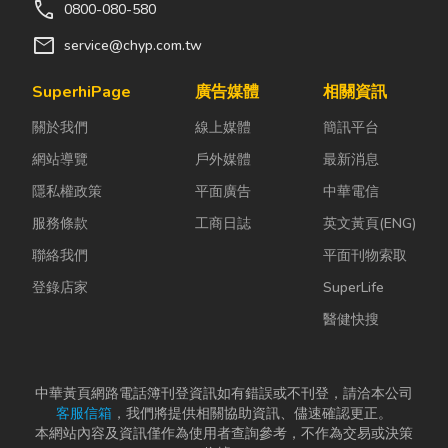
call
0800-080-580
mail
service@chyp.com.tw
SuperhiPage
廣告媒體
相關資訊
關於我們
線上媒體
簡訊平台
網站導覽
戶外媒體
最新消息
隱私權政策
平面廣告
中華電信
服務條款
工商日誌
英文黃頁(ENG)
聯絡我們
平面刊物索取
登錄店家
SuperLife
醫健快搜
中華黃頁網路電話簿刊登資訊如有錯誤或不刊登，請洽本公司
客服信箱
，我們將提供相關協助資訊、儘速確認更正。
本網站內容及資訊僅作為使用者查詢參考，不作為交易或決策