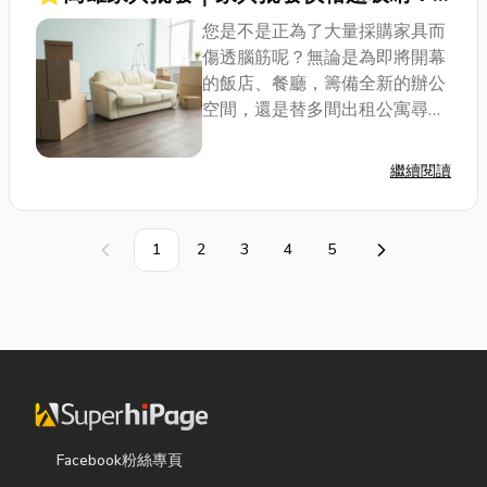
遊、大同餐盒、家樂美健康事業、歐都
掌握選購技巧，讓您省荷包不踩雷
您是不是正為了大量採購家具而
納、大智國小、漫步雲端、快樂瑪麗安、
傷透腦筋呢？無論是為即將開幕
茁壯園、傑出幼教、台灣動物緊急救援推
的飯店、餐廳，籌備全新的辦公
廣協會、Lasco、PMC精密機械研究發展
空間，還是替多間出租公寓尋找
中心、………等客戶多年來的支持。二、三
高CP值的裝潢方案，家具的大
十年的合作關係，值得您信賴~！ 富茂彩
宗採購總是一項艱鉅的挑戰。如
印-工商日誌 | 日曆 | 印刷 | 型錄 | 名片 地
繼續閱讀
何在有限預算內，找到兼具品
址：台中市北區國泰街3號 電話：04-
質、美觀與實用性的家具，同時
2235-2288 傳真：04-2235-2192 LINE
還得確保供貨穩定，...
ID：fm22352288 Email：
1
2
3
4
5
上一頁
下一頁
fmcolor123@gmail.com
Facebook粉絲專頁