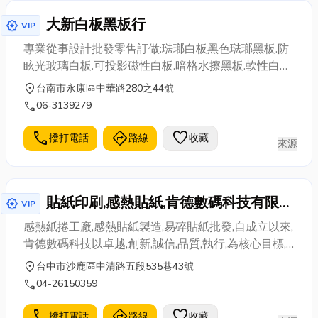
大新白板黑板行
award_star
VIP
專業從事設計批發零售訂做:琺瑯白板黑色琺瑯黑板.防
眩光玻璃白板.可投影磁性白板.暗格水擦黑板.軟性白板
黑板.壓克力公佈欄.軟木公佈欄.海報架.展示板.揭示板.
location_on
台南市永康區中華路280之44號
簡報室白板.白板架.黑板架.柚木框黑板.鏡面黑板.餐飲
call
06-3139279
告示牌.指示牌.彩繪板.塗鴉板.客製化圖表白板.工程告
示牌.壓克力文件夾.等多項業務，產品獲得合作廠商的
call
directions
favorite
撥打電話
路線
收藏
來源
肯定。 大新白板黑板以積極誠懇的精神，以合理之報
價，高品質之產品來服務大家！且以品質優良，交貨
迅速，滿足客戶之要求，做為經營理念。如您有設
貼紙印刷,感熱貼紙,肯德數碼科技有限公
計、批發、訂做：白板、黑板、公佈欄、玻
award_star
VIP
司
感熱紙捲工廠,感熱貼紙製造,易碎貼紙批發,自成立以來,
肯德數碼科技以卓越,創新,誠信,品質,執行,為核心目標,
提供創新技術與服務,並且計劃性地生產,提供商品服務,
location_on
台中市沙鹿區中清路五段535巷43號
公司商品皆秉持著台灣製造,無毒環保,,產品通過SGS檢
call
04-26150359
驗合格,為消費者提供安全的品質與優惠的價格。
call
directions
favorite
撥打電話
路線
收藏