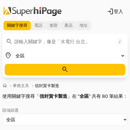
login
登入
關鍵字
搜尋
電話
進階
產品
地址
關鍵字
search
/
地區
place
search
首頁
home
chevron_right
事務文具
chevron_right
信封賀卡製造
使用關鍵字搜尋「
信封賀卡製造
」在 "
全區
" 共有 80 筆結果：
區域篩選