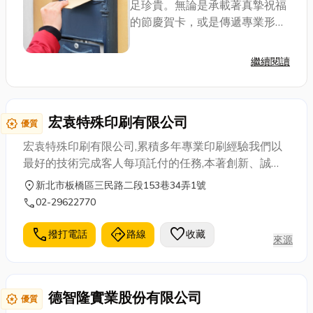
足珍貴。無論是承載著真摯祝福
的節慶賀卡，或是傳遞專業形象
的商務信封，一份設計精美、製
作精良的信封賀卡，都能在方寸
繼續閱讀
之間展現您的用心與品味。小編
整理了幾家優質的台中信封賀卡
製造商，希望能幫...
宏袁特殊印刷有限公司
award_star
優質
宏袁特殊印刷有限公司,累積多年專業印刷經驗我們以
最好的技術完成客人每項託付的任務,本著創新、誠
信、品質、時效及價格合理的理念,並節省顧客寶貴的
location_on
新北市板橋區三民路二段153巷34弄1號
時間，享受即時快速又良好的服務品質,我們擁有最專
call
02-29622770
業的團隊，以誠懇的態度、用心的服務，來滿足客戶
對產品的需求，讓客戶滿意，歡迎來電洽。
call
directions
favorite
撥打電話
路線
收藏
來源
德智隆實業股份有限公司
award_star
優質