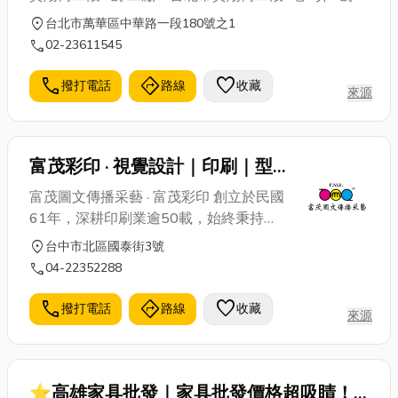
電話：(02)2361-1545‧2381-0252 傳真：
location_on
台北市萬華區中華路一段180號之1
(02)2331-5592
call
02-23611545
call
directions
favorite
撥打電話
路線
收藏
來源
富茂彩印 · 視覺設計｜印刷｜型
錄｜提袋｜年節曆典贈品 專業印
富茂圖文傳播采藝 · 富茂彩印 創立於民國
刷廠
61年，深耕印刷業逾50載，始終秉持
「以真處事、以誠待人」的核心價值，致
location_on
台中市北區國泰街3號
力於提供高品質的設計與印刷服務。我們
call
04-22352288
專注於設計、印刷等各項專業領域，力求
每一件作品都能完美呈現客戶的需求與理
call
directions
favorite
撥打電話
路線
收藏
來源
念。包含名片、海報DM、型錄、手提
袋、工商日誌、月曆、紅包袋、書籍等紙
製品印刷，品質卓越，值得信賴。 我們的
客戶群： 感謝 三信商業銀行、南天旅
⭐高雄家具批發｜家具批發價格超吸睛！