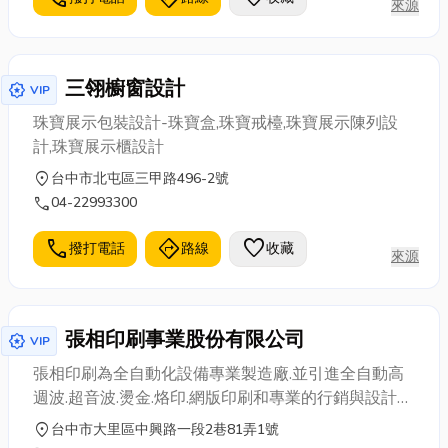
來源
三翎櫥窗設計
award_star
VIP
珠寶展示包裝設計-珠寶盒,珠寶戒檯,珠寶展示陳列設
計,珠寶展示櫃設計
location_on
台中市北屯區三甲路496-2號
call
04-22993300
call
directions
favorite
撥打電話
路線
收藏
來源
張相印刷事業股份有限公司
award_star
VIP
張相印刷為全自動化設備專業製造廠.並引進全自動高
週波.超音波.燙金.烙印.網版印刷和專業的行銷與設計及
塑膠射出.各類印刷品的專業製造廠.為了因應現在客製
location_on
台中市大里區中興路一段2巷81弄1號
化的要求.本公司擁有專業的印刷技術.同時有專業美工.