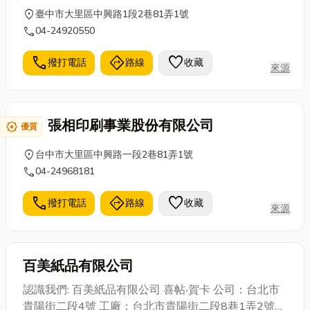
location_on
臺中市大里區中興路1段2巷81弄1號
call
04-24920550
call
directions
favorite
撥打電話
路線
收藏
來源
張相印刷事業股份有限公司
award_star
優質
location_on
台中市大里區中興路一段2巷81弄1號
call
04-24968181
call
directions
favorite
撥打電話
路線
收藏
來源
百美紙品有限公司
認識我們: 百美紙品有限公司 喜帖‧賀卡 公司：台北市
貴陽街二段4號 工廠：台北市貴陽街二段8巷1弄2號