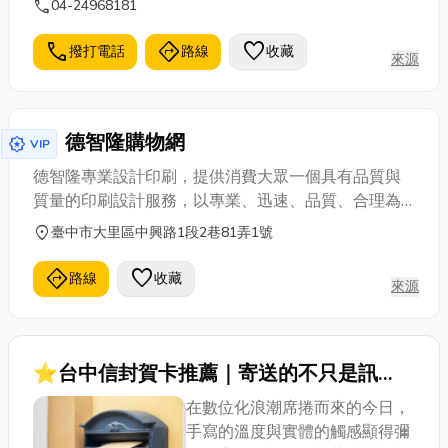
call
04-24968181
塑料射出成型專業及模具製造專業等.更能有效達成客
戶需求及提升客戶滿意度.創造客戶商品更高的附加價
call
directions
favorite
撥打電話
路線
收藏
來源
值.
德智隆購物網
award_star
VIP
德智隆專業設計印刷，提供消費大眾一個具有品質與
質量的印刷設計服務，以專業、迅速、品質、合理為
目標來滿足客戶的需求。
location_on
臺中市大里區中興路1段2巷81弄1號
directions
favorite
路線
收藏
來源
⭐台中信封賀卡推薦｜寄送的不只是訊
息！獨特的信封賀卡幫助您傳遞每一份真摯
在數位化浪潮席捲而來的今日，
情誼
手寫的溫度與實體的觸感顯得彌