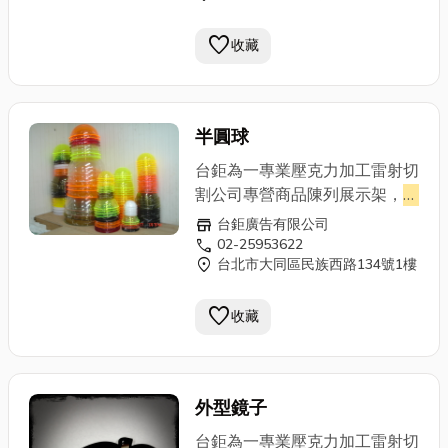
加工,壓克力製品,壓克力牌,立體
favorite
雕刻,台北壓克力,壓克力製品,台
收藏
北壓克力加工製品工廠,壓克力
訂製,壓克力製品,壓克力加工,壓
克力展示架,壓克力陳列架,壓克
半圓球
力雷射,
壓克力盒
,壓克力雕刻,壓
克力切割,壓克力DM架,壓克力
台鉅為一專業壓克力加工雷射切
名片盒…等各種壓克力製品,另有
割公司專營商品陳列展示架，
壓
專業立體雕刻,雷射切割,歡迎蒞
克力盒
、罩、管、棒，室內燈
store
台鉅廣告有限公司
臨指教。
箱，雷射切割成形、壓克力網版
call
02-25953622
location_on
台北市大同區民族西路134號1樓
印刷，壓克力相關產品,壓克力
加工,壓克力製品,壓克力牌,立體
favorite
雕刻,台北壓克力,壓克力製品,台
收藏
北壓克力加工製品工廠,壓克力
訂製,壓克力製品,壓克力加工,壓
克力展示架,壓克力陳列架,壓克
外型鏡子
力雷射,
壓克力盒
,壓克力雕刻,壓
克力切割,壓克力DM架,壓克力
台鉅為一專業壓克力加工雷射切