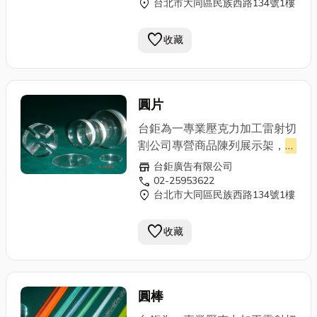
location_on
台北市大同區民族西路134號1樓
印刷，壓克力相關產品,壓克力
加工,壓克力製品,壓克力牌,立體
favorite
雕刻,台北壓克力,壓克力製品,台
收藏
北壓克力加工製品工廠,壓克力
訂製,壓克力製品,壓克力加工,壓
克力展示架,壓克力陳列架,壓克
圓片
力雷射,
壓克力盒
,壓克力雕刻,壓
克力切割,壓克力DM架,壓克力
台鉅為一專業壓克力加工雷射切
名片盒…等各種壓克力製品,另有
割公司專營商品陳列展示架，
壓
專業立體雕刻,雷射切割,歡迎蒞
克力盒
、罩、管、棒，室內燈
store
台鉅廣告有限公司
臨指教。
箱，雷射切割成形、壓克力網版
call
02-25953622
location_on
台北市大同區民族西路134號1樓
印刷，壓克力相關產品,壓克力
加工,壓克力製品,壓克力牌,立體
favorite
雕刻,台北壓克力,壓克力製品,台
收藏
北壓克力加工製品工廠,壓克力
訂製,壓克力製品,壓克力加工,壓
克力展示架,壓克力陳列架,壓克
圓棒
力雷射,
壓克力盒
,壓克力雕刻,壓
克力切割,壓克力DM架,壓克力