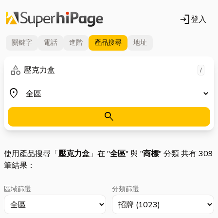
login
登入
關鍵字
電話
進階
產品
搜尋
地址
關鍵字
category
/
地區
place
search
使用產品搜尋「
壓克力盒
」在 "
全區
" 與 "
商標
" 分類 共有 309
筆結果：
區域篩選
分類篩選