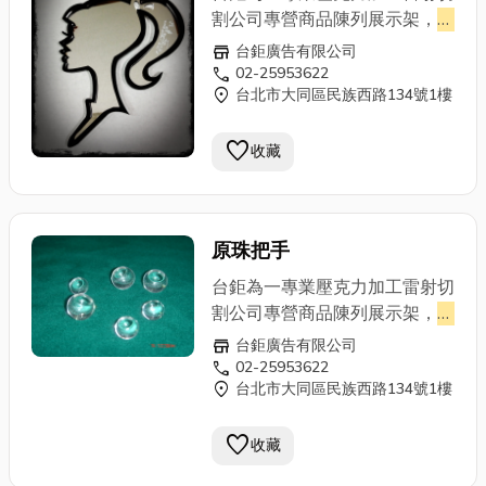
名片盒…等各種壓克力製品,另有
割公司專營商品陳列展示架，
壓
專業立體雕刻,雷射切割,歡迎蒞
克力盒
、罩、管、棒，室內燈
store
台鉅廣告有限公司
臨指教。
箱，雷射切割成形、壓克力網版
call
02-25953622
location_on
台北市大同區民族西路134號1樓
印刷，壓克力相關產品,壓克力
加工,壓克力製品,壓克力牌,立體
favorite
雕刻,台北壓克力,壓克力製品,台
收藏
北壓克力加工製品工廠,壓克力
訂製,壓克力製品,壓克力加工,壓
克力展示架,壓克力陳列架,壓克
原珠把手
力雷射,
壓克力盒
,壓克力雕刻,壓
克力切割,壓克力DM架,壓克力
台鉅為一專業壓克力加工雷射切
名片盒…等各種壓克力製品,另有
割公司專營商品陳列展示架，
壓
專業立體雕刻,雷射切割,歡迎蒞
克力盒
、罩、管、棒，室內燈
store
台鉅廣告有限公司
臨指教。
箱，雷射切割成形、壓克力網版
call
02-25953622
location_on
台北市大同區民族西路134號1樓
印刷，壓克力相關產品,壓克力
加工,壓克力製品,壓克力牌,立體
favorite
雕刻,台北壓克力,壓克力製品,台
收藏
北壓克力加工製品工廠,壓克力