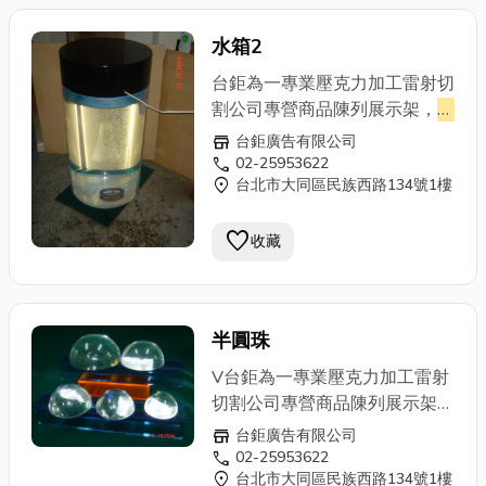
水箱2
台鉅為一專業壓克力加工雷射切
割公司專營商品陳列展示架，
壓
克力盒
、罩、管、棒，室內燈
store
台鉅廣告有限公司
箱，雷射切割成形、壓克力網版
call
02-25953622
location_on
台北市大同區民族西路134號1樓
印刷，壓克力相關產品,壓克力
加工,壓克力製品,壓克力牌,立體
favorite
雕刻,台北壓克力,壓克力製品,台
收藏
北壓克力加工製品工廠,壓克力
訂製,壓克力製品,壓克力加工,壓
克力展示架,壓克力陳列架,壓克
半圓珠
力雷射,
壓克力盒
,壓克力雕刻,壓
克力切割,壓克力DM架,壓克力
V台鉅為一專業壓克力加工雷射
名片盒…等各種壓克力製品,另有
切割公司專營商品陳列展示架，
專業立體雕刻,雷射切割,歡迎蒞
壓克力盒
、罩、管、棒，室內燈
store
台鉅廣告有限公司
臨指教。
箱，雷射切割成形、壓克力網版
call
02-25953622
location_on
台北市大同區民族西路134號1樓
印刷，壓克力相關產品,壓克力