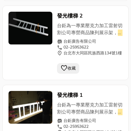
訂製,壓克力製品,壓克力加工,壓
克力展示架,壓克力陳列架,壓克
發光樓梯 2
力雷射,
壓克力盒
,壓克力雕刻,壓
克力切割,壓克力DM架,壓克力
台鉅為一專業壓克力加工雷射切
名片盒…等各種壓克力製品,另有
割公司專營商品陳列展示架，
壓
專業立體雕刻,雷射切割,歡迎蒞
克力盒
、罩、管、棒，室內燈
store
台鉅廣告有限公司
臨指教。
箱，雷射切割成形、壓克力網版
call
02-25953622
location_on
台北市大同區民族西路134號1樓
印刷，壓克力相關產品,壓克力
加工,壓克力製品,壓克力牌,立體
favorite
雕刻,台北壓克力,壓克力製品,台
收藏
北壓克力加工製品工廠,壓克力
訂製,壓克力製品,壓克力加工,壓
克力展示架,壓克力陳列架,壓克
發光樓梯 1
力雷射,
壓克力盒
,壓克力雕刻,壓
克力切割,壓克力DM架,壓克力
台鉅為一專業壓克力加工雷射切
名片盒…等各種壓克力製品,另有
割公司專營商品陳列展示架，
壓
專業立體雕刻,雷射切割,歡迎蒞
克力盒
、罩、管、棒，室內燈
store
台鉅廣告有限公司
臨指教。
箱，雷射切割成形、壓克力網版
call
02-25953622