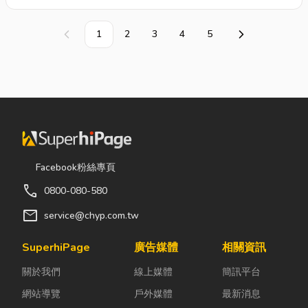
訂製,壓克力製品,壓克力加工,壓
克力展示架,壓克力陳列架,壓克
1
2
3
4
5
上一頁
下一頁
力雷射,
壓克力盒
,壓克力雕刻,壓
克力切割,壓克力DM架,壓克力
名片盒…等各種壓克力製品,另有
專業立體雕刻,雷射切割,歡迎蒞
臨指教。
Facebook粉絲專頁
call
0800-080-580
mail
service@chyp.com.tw
SuperhiPage
廣告媒體
相關資訊
關於我們
線上媒體
簡訊平台
網站導覽
戶外媒體
最新消息