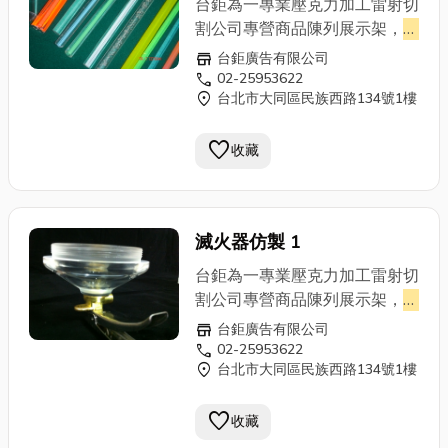
台鉅為一專業壓克力加工雷射切
名片盒…等各種壓克力製品,另有
割公司專營商品陳列展示架，
壓
專業立體雕刻,雷射切割,歡迎蒞
克力盒
、罩、管、棒，室內燈
store
台鉅廣告有限公司
臨指教。
箱，雷射切割成形、壓克力網版
call
02-25953622
location_on
台北市大同區民族西路134號1樓
印刷，壓克力相關產品,壓克力
加工,壓克力製品,壓克力牌,立體
favorite
雕刻,台北壓克力,壓克力製品,台
收藏
北壓克力加工製品工廠,壓克力
訂製,壓克力製品,壓克力加工,壓
克力展示架,壓克力陳列架,壓克
滅火器仿製 1
力雷射,
壓克力盒
,壓克力雕刻,壓
克力切割,壓克力DM架,壓克力
台鉅為一專業壓克力加工雷射切
名片盒…等各種壓克力製品,另有
割公司專營商品陳列展示架，
壓
專業立體雕刻,雷射切割,歡迎蒞
克力盒
、罩、管、棒，室內燈
store
台鉅廣告有限公司
臨指教。
箱，雷射切割成形、壓克力網版
call
02-25953622
location_on
台北市大同區民族西路134號1樓
印刷，壓克力相關產品,壓克力
加工,壓克力製品,壓克力牌,立體
favorite
雕刻,台北壓克力,壓克力製品,台
收藏
北壓克力加工製品工廠,壓克力