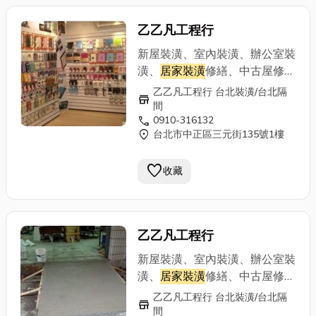
乙乙凡工程行
新屋裝潢、室內裝潢、辦公室裝
潢、
居家裝潢
修繕、中古屋修
繕、拆除清運重建、公寓改套房
乙乙凡工程行 台北裝潢/台北隔
store
裝潢、舊屋翻修、頂樓加蓋、造
間
call
0910-316132
型天花板、夾板隔間、隔音防火
location_on
台北市中正區三元街135號1樓
隔熱隔間、線板、踢腳板、門片
門框組立、電視櫃、收納櫃、更
favorite
收藏
衣室、各式櫥櫃訂做專業施工：
輕鋼架、輕隔間、輕天花板、浴
室塑天花板、 防火建材、《輕
隔間特點》 施工快速、隔熱隔
乙乙凡工程行
音、造價經濟、提供居家辦公、
廠房最佳環境、廚房、浴廁：可
新屋裝潢、室內裝潢、辦公室裝
採用矽酸鈣板、或水泥板等材質
潢、
居家裝潢
修繕、中古屋修
可防水、也可貼磁磚、 可出防
繕、拆除清運重建、公寓改套房
乙乙凡工程行 台北裝潢/台北隔
store
火証明書木工裝潢輕鋼架工程
裝潢、舊屋翻修、頂樓加蓋、造
間