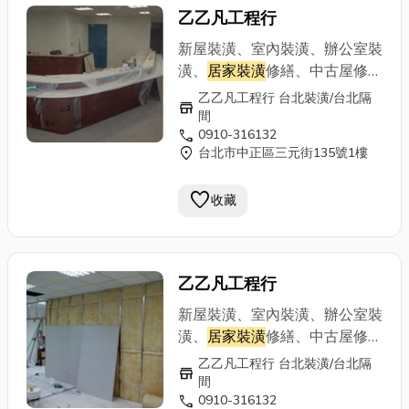
隔間特點》 施工快速、隔熱隔
乙乙凡工程行
音、造價經濟、提供居家辦公、
廠房最佳環境、廚房、浴廁：可
新屋裝潢、室內裝潢、辦公室裝
採用矽酸鈣板、或水泥板等材質
潢、
居家裝潢
修繕、中古屋修
可防水、也可貼磁磚、 可出防
繕、拆除清運重建、公寓改套房
乙乙凡工程行 台北裝潢/台北隔
store
火証明書木工裝潢輕鋼架工程
裝潢、舊屋翻修、頂樓加蓋、造
間
自工價廉 手機：0910-316132
call
0910-316132
型天花板、夾板隔間、隔音防火
location_on
台北市中正區三元街135號1樓
電話：02-29712148
隔熱隔間、線板、踢腳板、門片
門框組立、電視櫃、收納櫃、更
favorite
收藏
衣室、各式櫥櫃訂做專業施工：
輕鋼架、輕隔間、輕天花板、浴
室塑天花板、 防火建材、《輕
隔間特點》 施工快速、隔熱隔
乙乙凡工程行
音、造價經濟、提供居家辦公、
廠房最佳環境、廚房、浴廁：可
新屋裝潢、室內裝潢、辦公室裝
採用矽酸鈣板、或水泥板等材質
潢、
居家裝潢
修繕、中古屋修
可防水、也可貼磁磚、 可出防
繕、拆除清運重建、公寓改套房
乙乙凡工程行 台北裝潢/台北隔
store
火証明書木工裝潢輕鋼架工程
裝潢、舊屋翻修、頂樓加蓋、造
間
自工價廉 手機：0910-316132
call
0910-316132
型天花板、夾板隔間、隔音防火