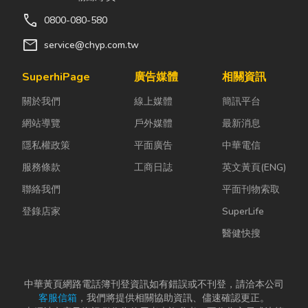
call
0800-080-580
mail
service@chyp.com.tw
SuperhiPage
廣告媒體
相關資訊
關於我們
線上媒體
簡訊平台
網站導覽
戶外媒體
最新消息
隱私權政策
平面廣告
中華電信
服務條款
工商日誌
英文黃頁(ENG)
聯絡我們
平面刊物索取
登錄店家
SuperLife
醫健快搜
中華黃頁網路電話簿刊登資訊如有錯誤或不刊登，請洽本公司
客服信箱
，我們將提供相關協助資訊、儘速確認更正。