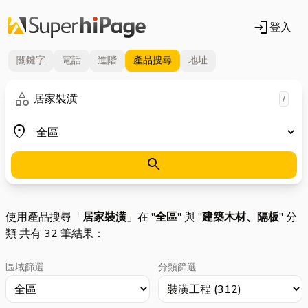
login
登入
關鍵字
電話
進階
產品
搜尋
地址
關鍵字
category
/
地區
place
search
使用產品搜尋「
居家裝潢
」在 "
全區
" 與 "
建築木材、隔板
" 分
類 共有 32 筆結果：
區域篩選
分類篩選