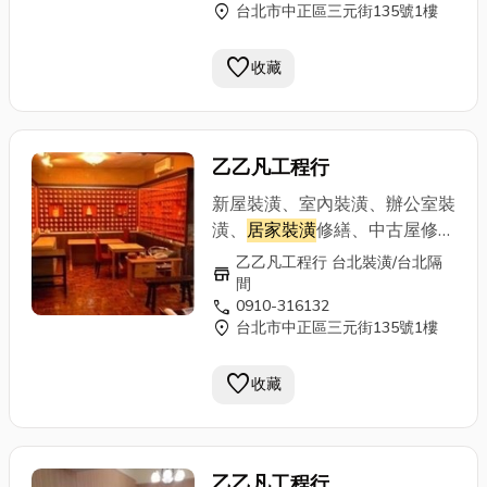
location_on
台北市中正區三元街135號1樓
電話：02-29712148
隔熱隔間、線板、踢腳板、門片
門框組立、電視櫃、收納櫃、更
favorite
收藏
衣室、各式櫥櫃訂做專業施工：
輕鋼架、輕隔間、輕天花板、浴
室塑天花板、 防火建材、《輕
隔間特點》 施工快速、隔熱隔
乙乙凡工程行
音、造價經濟、提供居家辦公、
廠房最佳環境、廚房、浴廁：可
新屋裝潢、室內裝潢、辦公室裝
採用矽酸鈣板、或水泥板等材質
潢、
居家裝潢
修繕、中古屋修
可防水、也可貼磁磚、 可出防
繕、拆除清運重建、公寓改套房
乙乙凡工程行 台北裝潢/台北隔
store
火証明書木工裝潢輕鋼架工程
裝潢、舊屋翻修、頂樓加蓋、造
間
自工價廉 手機：0910-316132
call
0910-316132
型天花板、夾板隔間、隔音防火
location_on
台北市中正區三元街135號1樓
電話：02-29712148
隔熱隔間、線板、踢腳板、門片
門框組立、電視櫃、收納櫃、更
favorite
收藏
衣室、各式櫥櫃訂做專業施工：
輕鋼架、輕隔間、輕天花板、浴
室塑天花板、 防火建材、《輕
隔間特點》 施工快速、隔熱隔
乙乙凡工程行