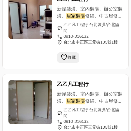
音、造價經濟、提供居家辦公、
廠房最佳環境、廚房、浴廁：可
新屋裝潢、室內裝潢、辦公室裝
採用矽酸鈣板、或水泥板等材質
潢、
居家裝潢
修繕、中古屋修
可防水、也可貼磁磚、 可出防
繕、拆除清運重建、公寓改套房
乙乙凡工程行 台北裝潢/台北隔
store
火証明書木工裝潢輕鋼架工程
裝潢、舊屋翻修、頂樓加蓋、造
間
自工價廉 手機：0910-316132
call
0910-316132
型天花板、夾板隔間、隔音防火
location_on
台北市中正區三元街135號1樓
電話：02-29712148
隔熱隔間、線板、踢腳板、門片
門框組立、電視櫃、收納櫃、更
favorite
收藏
衣室、各式櫥櫃訂做專業施工：
輕鋼架、輕隔間、輕天花板、浴
室塑天花板、 防火建材、《輕
隔間特點》 施工快速、隔熱隔
乙乙凡工程行
音、造價經濟、提供居家辦公、
廠房最佳環境、廚房、浴廁：可
新屋裝潢、室內裝潢、辦公室裝
採用矽酸鈣板、或水泥板等材質
潢、
居家裝潢
修繕、中古屋修
可防水、也可貼磁磚、 可出防
繕、拆除清運重建、公寓改套房
乙乙凡工程行 台北裝潢/台北隔
store
火証明書木工裝潢輕鋼架工程
裝潢、舊屋翻修、頂樓加蓋、造
間
自工價廉 手機：0910-316132
call
0910-316132
型天花板、夾板隔間、隔音防火
location_on
台北市中正區三元街135號1樓
電話：02-29712148
隔熱隔間、線板、踢腳板、門片