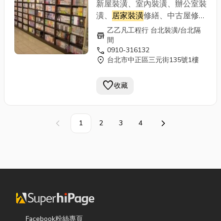
廠房最佳環境、廚房、浴廁：可
新屋裝潢、室內裝潢、辦公室裝
採用矽酸鈣板、或水泥板等材質
潢、
居家裝潢
修繕、中古屋修
可防水、也可貼磁磚、 可出防
繕、拆除清運重建、公寓改套房
乙乙凡工程行 台北裝潢/台北隔
store
火証明書木工裝潢輕鋼架工程
裝潢、舊屋翻修、頂樓加蓋、造
間
自工價廉 手機：0910-316132
call
0910-316132
型天花板、夾板隔間、隔音防火
location_on
台北市中正區三元街135號1樓
電話：02-29712148
隔熱隔間、線板、踢腳板、門片
門框組立、電視櫃、收納櫃、更
favorite
收藏
衣室、各式櫥櫃訂做專業施工：
輕鋼架、輕隔間、輕天花板、浴
室塑天花板、 防火建材、《輕
隔間特點》 施工快速、隔熱隔
1
2
3
4
上一頁
下一頁
音、造價經濟、提供居家辦公、
廠房最佳環境、廚房、浴廁：可
採用矽酸鈣板、或水泥板等材質
可防水、也可貼磁磚、 可出防
火証明書木工裝潢輕鋼架工程
自工價廉 手機：0910-316132
電話：02-29712148
Facebook粉絲專頁