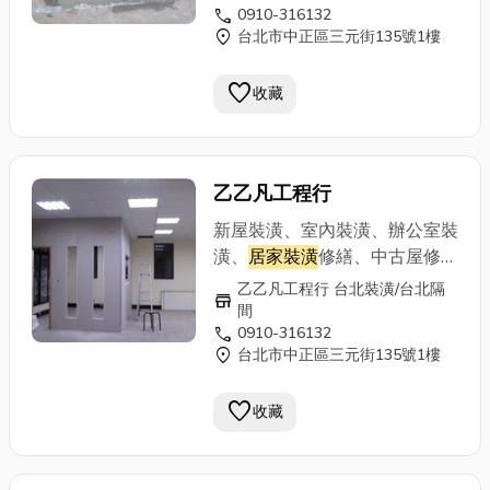
自工價廉 手機：0910-316132
call
0910-316132
型天花板、夾板隔間、隔音防火
location_on
台北市中正區三元街135號1樓
電話：02-29712148
隔熱隔間、線板、踢腳板、門片
門框組立、電視櫃、收納櫃、更
favorite
收藏
衣室、各式櫥櫃訂做專業施工：
輕鋼架、輕隔間、輕天花板、浴
室塑天花板、 防火建材、《輕
隔間特點》 施工快速、隔熱隔
乙乙凡工程行
音、造價經濟、提供居家辦公、
廠房最佳環境、廚房、浴廁：可
新屋裝潢、室內裝潢、辦公室裝
採用矽酸鈣板、或水泥板等材質
潢、
居家裝潢
修繕、中古屋修
可防水、也可貼磁磚、 可出防
繕、拆除清運重建、公寓改套房
乙乙凡工程行 台北裝潢/台北隔
store
火証明書木工裝潢輕鋼架工程
裝潢、舊屋翻修、頂樓加蓋、造
間
自工價廉 手機：0910-316132
call
0910-316132
型天花板、夾板隔間、隔音防火
location_on
台北市中正區三元街135號1樓
電話：02-29712148
隔熱隔間、線板、踢腳板、門片
門框組立、電視櫃、收納櫃、更
favorite
收藏
衣室、各式櫥櫃訂做專業施工：
輕鋼架、輕隔間、輕天花板、浴
室塑天花板、 防火建材、《輕