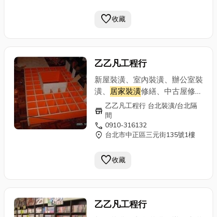
門框組立、電視櫃、收納櫃、更
favorite
收藏
衣室、各式櫥櫃訂做專業施工：
輕鋼架、輕隔間、輕天花板、浴
室塑天花板、 防火建材、《輕
隔間特點》 施工快速、隔熱隔
乙乙凡工程行
音、造價經濟、提供居家辦公、
廠房最佳環境、廚房、浴廁：可
新屋裝潢、室內裝潢、辦公室裝
採用矽酸鈣板、或水泥板等材質
潢、
居家裝潢
修繕、中古屋修
可防水、也可貼磁磚、 可出防
繕、拆除清運重建、公寓改套房
乙乙凡工程行 台北裝潢/台北隔
store
火証明書木工裝潢輕鋼架工程
裝潢、舊屋翻修、頂樓加蓋、造
間
自工價廉 手機：0910-316132
call
0910-316132
型天花板、夾板隔間、隔音防火
location_on
台北市中正區三元街135號1樓
電話：02-29712148
隔熱隔間、線板、踢腳板、門片
門框組立、電視櫃、收納櫃、更
favorite
收藏
衣室、各式櫥櫃訂做專業施工：
輕鋼架、輕隔間、輕天花板、浴
室塑天花板、 防火建材、《輕
隔間特點》 施工快速、隔熱隔
乙乙凡工程行
音、造價經濟、提供居家辦公、