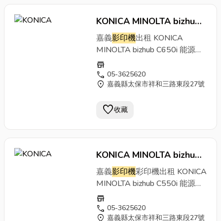
KONICA MINOLTA bizhub
C650i
影印機
嘉義
影印機
出
嘉義
影印機
出租 KONICA
租
MINOLTA bizhub C650i 能源標
章 環保標章證號:17719節能標
store
章證號:103350 商品簡介
call
05-3625620
location_on
嘉義縣太保市祥和三路東段27號
bizhub C650i彩色
影印機
具環保
標章認證，符合企業綠色採購原
favorite
則，實踐ESG綠色辦公。
影印機
收藏
品牌推薦金儀代理KONICA
MINOLTA，商用
影印機
租賃方
案請電洽4128-566。 ［
影印
KONICA MINOLTA bizhub
機
功能］．落地型
影印機
．影印
尺寸：A3~A5．
C550i
影印機
影印機
體積：
嘉義
影印機
彩印機出租 KONICA
615 x 688 x 961 mm．彩色、
MINOLTA bizhub C550i 能源標
黑白每分鐘65張/分鐘列印輸
章 環保標章證號:17719 商品簡
store
出．第一張影印時間黑白少於
介 彩色
影印機
推薦Konica
call
05-3625620
2.8秒;彩色少於3.8秒．10.1吋
location_on
嘉義縣太保市祥和三路東段27號
Minolta bizhub C550i，全新面