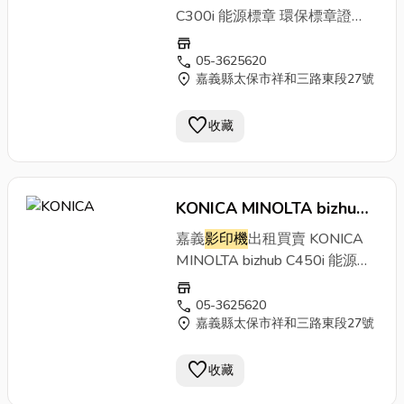
碟) 影印尺寸 SRA3、A3-A5 預
A3~A5．
影印機
體積：615 x
C300i 能源標章 環保標章證
(WxDxH) 615 x 688 x 961
熱時間 黑白14秒、彩色16秒 首
688 x 779 mm．彩色、黑白每
號:17278 商品簡介 租
影印機
採
mm 電源需求 AC 110V ,
store
張影印時間 黑白少於3.3秒、彩
分鐘25張/分鐘列印輸出．第一
購人員推薦彩色多功能
影印機
call
14A（主）／6A（副） , 60Hz
05-3625620
色少於4.3秒 縮放倍率(微調倍
張影印時間黑白少於5.2秒;彩色
location_on
嘉義縣太保市祥和三路東段27號
bizhub C300i，10.1吋面板，圖
重量 約100公斤
率) 25%至400%(微調0.1%) 送
少於6.9秒．10.1吋中文/多國語
形化介面直覺易操作，具環保標
紙系統 500張x2(紙匣1,2)、
言觸控液晶顯示及按鍵 型式 落
favorite
章認證、辦公
影印機
推薦使用，
收藏
150 張(多張手送台)，可再擴充
地型 影印速度 彩色/黑白同步
落實綠色辦公。
影印機
品牌、台
紙張重量(紙匣1-4) 52-256
25張/分鐘 影印解析度(掃瞄)
北
影印機
廠商推薦金儀，提供
影
g/m2 紙張重量(多張手送台)
600 x 600dpi 影印解析度(列印)
印機
出租客製方案、多功能事務
60-300 g/m2 連續影印
1,800 x 600dpi 記憶體 8GB 硬
KONICA MINOLTA bizhub
機租賃價格請電洽4128-566。
1~9,999張 自動雙面 A3-A5 面
碟 256GB(固態硬碟) 影印尺寸
［
C450i
影印機
影印機
功能］．落地型
影印
嘉義
影印機
出租買賣 KONICA
板及操作 10.1吋中文/英文/多國
SRA3、A3-A5 預熱時間 黑白
機
．影印尺寸：A3~A5．
影印
MINOLTA bizhub C450i 能源標
觸控液晶顯示面板 體積
11秒、彩色13秒 首張影印時間
機
體積：615 x 688 x 779
章 環保標章證號:17863 商品簡
(WxDxH) 615 x 688 x 961
store
黑白少於5.2秒、彩色少於6.9秒
mm．彩色、黑白每分鐘30張/
介 有別於450i款式，bizhub
call
mm 電源需求 AC 110V , 15A ,
05-3625620
縮放倍率(微調倍率) 25%至
分鐘列印輸出．第一張影印時間
location_on
嘉義縣太保市祥和三路東段27號
C450i多功能彩色
影印機
，提供
60Hz 重量 約100公斤
400%(微調0.1%) 送紙系統
黑白少於5.0秒;彩色少於6.7
精細印刷輸出品質。同樣具有環
500張x2(紙匣1,2)、150 張(多
秒．10.1吋中文/多國語言觸控
favorite
保標章認證，綠色辦公推薦首
收藏
張手送台)，可再擴充 紙張重量
液晶顯示及按鍵 型式 落地型 影
選，更多
影印機
租賃、
影印機
推
(紙匣1-4) 52-256 g/m2 紙張重