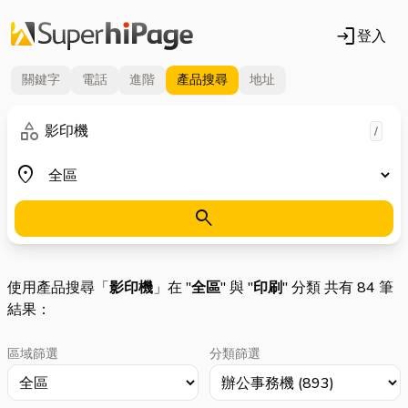
login
登入
關鍵字
電話
進階
產品
搜尋
地址
關鍵字
category
/
地區
place
search
使用產品搜尋「
影印機
」在 "
全區
" 與 "
印刷
" 分類 共有 84 筆
結果：
區域篩選
分類篩選