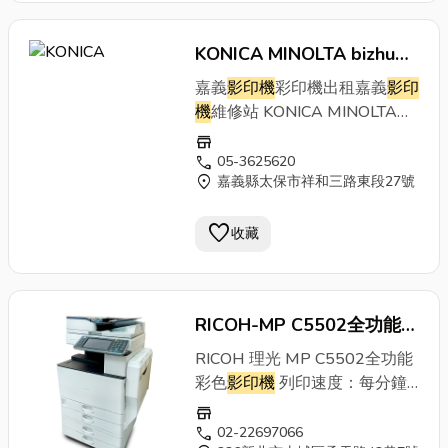
印速度 彩色/黑白同步30張/分
薦請電洽4128-566。 ［
影印
量(多張手送台) 60-300 g/m2
鐘 影印解析度(掃瞄) 600 x
機
功能］．落地型
影印機
．影印
連續影印 1~9,999張 自動雙面
600dpi 影印解析度(列印) 1,800
KONICA MINOLTA bizhub
尺寸：A3~A5．
影印機
體積：
A3-A5 面板及操作 10.1吋中
x 600dpi 記憶體 8GB 硬碟
615 x 688 x 961 mm．彩色、
C360i
影印機
買賣
嘉義
影印機
彩印機出租嘉義
影印
文/英文/多國觸控液晶顯示及按
256GB(固態硬碟) 影印尺寸
黑白每分鐘45張/分鐘列印輸
機
維修站 KONICA MINOLTA
鍵 體積(WxDxH) 615 x 688 x
SRA3、A3-A5 預熱時間 黑白
出．第一張影印時間黑白少於
bizhub C360i 能源標章 環保標
779 mm 電源需求 AC 110V ,
store
11秒、彩色13秒 首張影印時間
3.8秒;彩色少於5.0秒．10.1吋
章證號:17278 商品簡介 彩色
影
call
05-3625620
15A , 60Hz 重量 約84公斤
黑白少於5.0秒、彩色少於6.7秒
中文/英文/多國語言觸控液晶顯
location_on
嘉義縣太保市祥和三路東段27號
印機
推薦Konica Minolta bizhub
縮放倍率(微調倍率) 25%至
示面板 型式 落地型 影印速度 彩
C360i，10.1吋操作面板、輸出
400%(微調0.1%) 送紙系統
色/黑白同步45張/分鐘 影印解
favorite
快速精細，提升辦公效率。租賃
收藏
500張x2(紙匣1,2)、150 張(多
析度(掃瞄) 600 x 600dpi 影印
影印機
比較、
影印機
推薦請電洽
張手送台)，可再擴充 紙張重量
解析度(列印) 1,800 x 600dpi 記
4128-566。 ［
影印機
功
(紙匣1-4) 52-256 g/m2 紙張重
憶體 8GB 硬碟 256GB(固態硬
能］．落地型
影印機
．影印尺
量(多張手送台) 60-300 g/m2
碟) 影印尺寸 SRA3、A3-A5 預
RICOH-MP C5502全功能彩
寸：A3~A5．
影印機
體積：
連續影印 1~9,999張 自動雙面
熱時間 黑白14秒、彩色16秒 首
615 x 688 x 779 mm．彩色、
色
影印機
RICOH 理光 MP C5502全功能
A3-A5 面板及操作 10.1吋中
張影印時間 黑白少於3.8秒、彩
黑白每分鐘36張/分鐘列印輸
彩色
影印機
列印速度：每分鐘
文/英文/多國觸控液晶顯示及按
色少於5.0秒 縮放倍率(微調倍
出．第一張影印時間黑白少於
55張解析度：600X600 dpi主
鍵 體積(WxDxH) 615 x 688 x
store
率) 25%至400%(微調0.1%) 送
4.6秒;彩色少於6.1秒．10.1吋
機體積:寬682x深670x高
call
779 mm 電源需求 AC 110V ,
02-22697066
紙系統 500張x2(紙匣1,2)、