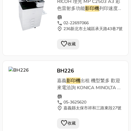
RICOH 理光 MP C2503 A3 彩
(WxDxH) 615 x 688 x 779
色雷射多功能
影印機
列印速度：
mm 電源需求 AC 110V , 15A ,
每分鐘25張解析度：
60Hz 重量 約84公斤
store
1200X1200 dpi首張出紙時
call
02-22697066
location_on
236新北市土城區承天路43巷7號
間：黑白6.5秒/全彩9.5秒 雙面
自動送稿機+自動雙面單元+彩
favorite
色網路列印+彩色網路掃瞄+電
收藏
腦傳真+萬用卡匣X2+scan to e-
mail+無紙化接收 主機體積:寬
530x深650x高860mm紙張尺
BH226
寸：A3~A5
嘉義
影印機
出租 機型繁多 歡迎
來電洽詢 KONICA MINOLTA
BH226
store
call
05-3625620
location_on
嘉義縣太保市祥和三路東段27號
favorite
收藏