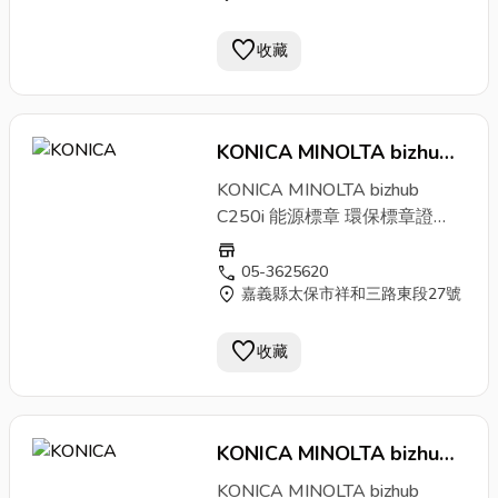
中文/英文/多國語言觸控液晶顯
板設計優化使用者體驗，嚴謹資
示面板 型式 落地型 影印速度 彩
favorite
訊安全功能，，減輕企業IT人事
收藏
色/黑白同步65張/分鐘 影印解
成本。辦公室設備推薦bizhub
析度(掃瞄) 600 x 600dpi 影印
C550i獲德國紅點設計獎，台北
解析度(列印) 1,800 x 600dpi 記
租
影印機
、新北
影印機
出租請電
憶體 8GB 硬碟 256GB(固態硬
KONICA MINOLTA bizhub
洽4128-566。 ［
影印機
功
碟) 影印尺寸 SRA3、A3-A5 預
能］．落地型
C250i
影印機
影印機
．影印尺
KONICA MINOLTA bizhub
熱時間 黑白14秒、彩色17秒 首
寸：A3~A5．
影印機
體積：
C250i 能源標章 環保標章證
張影印時間 黑白少於2.8秒、彩
615 x 688 x 961 mm．彩色、
號:17278 商品簡介 彩色多功能
store
色少於3.8秒 縮放倍率(微調倍
黑白每分鐘55張/分鐘列印輸
事務機首選bizhub C250i
影印
call
05-3625620
率) 25%至400%(微調0.1%) 送
出．第一張影印時間黑白少於
location_on
嘉義縣太保市祥和三路東段27號
機
，具環保標章認證符合綠色採
紙系統 500張x2(紙匣1,2)、
3.3秒;彩色少於4.3秒．10.1吋
購、租
影印機
最佳選擇，雙面自
150 張(多張手送台)，可再擴充
中文/英文/多國語言觸控液晶顯
favorite
動送稿機高速輸出、搭配感應
收藏
紙張重量(紙匣1-4) 52-256
示面板 型式 落地型 影印速度 彩
卡、靜脈紋登入，提高資訊安
g/m2 紙張重量(多張手送台)
色/黑白同步55張/分鐘 影印解
全。金儀提供商用事務機出租方
60-300 g/m2 連續影印
析度(掃瞄) 600 x 600dpi 影印
案，
影印機
租賃請電洽4128-
1~9,999張 自動雙面 A3-A5 面
解析度(列印) 1,800 x 600dpi 記
KONICA MINOLTA bizhub
566。 ［
影印機
功能］．落地
板及操作 10.1吋中文/英文/多國
憶體 8GB 硬碟 256GB(固態硬
型
C300i
影印機
影印機
．影印尺寸：
KONICA MINOLTA bizhub
觸控液晶顯示面板 體積