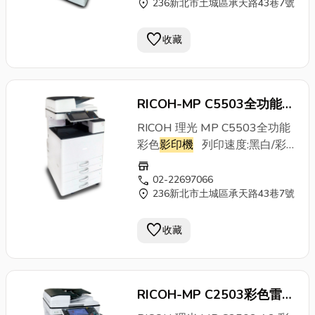
中文/英文/多國語言觸控液晶顯
location_on
236新北市土城區承天路43巷7號
930mm紙張尺寸：A3~A5
15A , 60Hz 重量 約84公斤
150 張(多張手送台)，可再擴充
示及按鍵 型式 落地型 影印速度
紙張重量(紙匣1-4) 52-256
彩色/黑白同步36張/分鐘 影印
favorite
收藏
g/m2 紙張重量(多張手送台)
解析度(掃瞄) 600 x 600dpi 影
60-300 g/m2 連續影印
印解析度(列印) 1,800 x 600dpi
1~9,999張 自動雙面 A3-A5 面
記憶體 8GB 硬碟 256GB(固態
板及操作 10.1吋中文/英文/多國
硬碟) 影印尺寸 SRA3、A3-A5
RICOH-MP C5503全功能彩
觸控液晶顯示面板 體積
預熱時間 黑白12秒、彩色13秒
色
影印機
RICOH 理光 MP C5503全功能
(WxDxH) 615 x 688 x 961
首張影印時間 黑白少於4.6秒、
彩色
影印機
列印速度:黑白/彩
mm 電源需求 AC 110V , 15A ,
彩色少於6.1秒 縮放倍率(微調倍
色 55張/分 解析
60Hz 重量 約100公斤
store
率) 25%至400%(微調0.1%) 送
度:1200/1200 dpi 首張出紙時
call
02-22697066
紙系統 500張x2(紙匣1,2)、
location_on
236新北市土城區承天路43巷7號
間:黑白3.1秒/全彩4.5秒 主機體
150 張(多張手送台)，可再擴充
積:寬587x深680x高910mm 紙
紙張重量(紙匣1-4) 52-256
favorite
張尺寸:A3~A5標準配備(含四個
收藏
g/m2 紙張重量(多張手送台)
抽屜+一個手送台) 雙面自動送
60-300 g/m2 連續影印
稿機+自動雙面單元+彩色網路
1~9,999張 自動雙面 A3-A5 面
列印+彩色網路掃瞄+電腦傳真
板及操作 10.1吋中文/英文/多國
RICOH-MP C2503彩色雷射
+萬用卡匣X4+scan to e-
觸控液晶顯示及按鍵 體積
mail+PC轉FAX無紙化接收
多功能
影印機