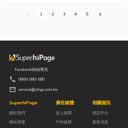
1
2
3
4
5
上一頁
下一頁
Facebook粉絲專頁
call
0800-080-580
mail
service@chyp.com.tw
SuperhiPage
廣告媒體
相關資訊
關於我們
線上媒體
簡訊平台
網站導覽
戶外媒體
最新消息