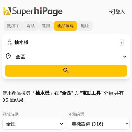
login
登入
關鍵字
電話
進階
產品
搜尋
地址
關鍵字
category
/
地區
place
search
使用產品搜尋「
抽水機
」在 "
全區
" 與 "
電動工具
" 分類 共有
35 筆結果：
區域篩選
分類篩選