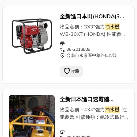
全新進口本田(HONDA)3英
吋強力
抽水機
WB-30XT(免
物品名稱：3X3"強力
抽水機
運費)~(原裝進口引擎)
WB-30XT (HONDA) 性能參數
引擎種類：氣冷式四行程引擎最
store
大出量：1000Liter/min
call
06-2018889
location_on
台南市永康區中華路531號
全 揚 程：32出 力：
5.5HP/4000r.p.m.燃料箱容量：
favorite
3.8L使用燃料：95無鉛汽油機
收藏
體重量：27KG尺吋：
520X370X420mm
全新日本進口速霸陸
(ROBIN)自吸式4”強力
抽水
物品名稱：4X4"強力
抽水機
性
機
(免運費貨到付款)~(原裝
能參數 引擎種類：氣冷式四行
程引擎最大出量：
進口日本引擎)*
store
2000Liter/min全 揚 程：30M