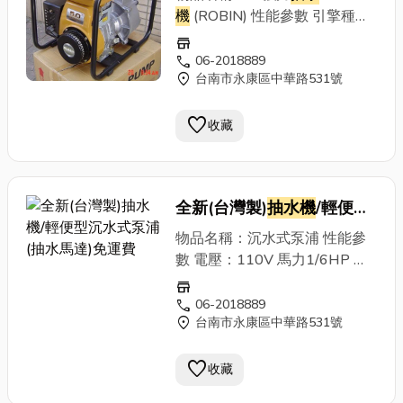
進口引擎)
機
(ROBIN) 性能參數 引擎種
類：EY-15氣冷式四行程引擎最
store
大出量：580Liter/min
call
06-2018889
location_on
台南市永康區中華路531號
全 揚 程：32出 力：
4HP/4000r.p.m.燃料箱容量：
favorite
2.7L使用燃料：95無鉛汽油機
收藏
體重量：23KG尺吋：
475X315X400mm ((含稅
價為9975元))
全新(台灣製)
抽水機
/輕便型
沉水式泵浦(抽水馬達)免運
物品名稱：沉水式泵浦 性能參
費 ~
數 電壓：110V 馬力1/6HP 最
高揚程：6M 最大流量：
store
80LPM/MIN 出水口：1" ((含稅
call
06-2018889
location_on
台南市永康區中華路531號
價為1365元))
favorite
收藏