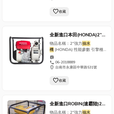
favorite
收藏
全新進口本田(HONDA)2”強
力
抽水機
(WL20XH((免運
物品名稱：2"強力
抽水
費)~(原裝進口引擎)*
機
(HONDA) 性能參數 引擎種
類：氣冷式四行程引擎最大出
store
量：580Liter/min全 揚 程：32
call
06-2018889
location_on
台南市永康區中華路531號
出 力：5.5HP/4000r.p.m.燃料
箱容量：3.8L使用燃料：95無
favorite
鉛汽油機體重量：23KG
收藏
全新進口ROBIN(速霸陸)2”
強力
抽水機
(免運費)~(原裝
物品名稱：2"強力
抽水