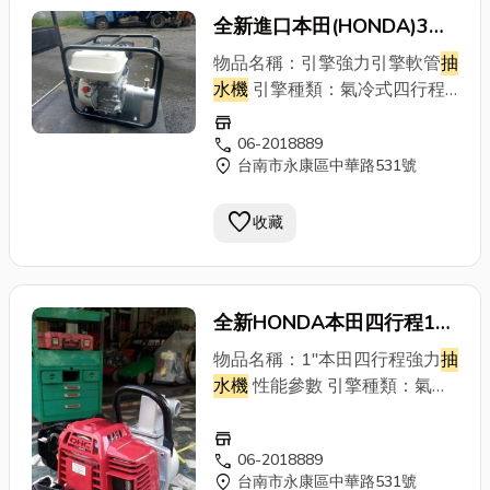
全新進口本田(HONDA)3英
吋強力
抽水機
(免運費)~(原
物品名稱：引擎強力引擎軟管
抽
裝進口引擎)**HONDA台南
水機
引擎種類：氣冷式四行程
引擎最大出量：1300Liter/min
維修展售中心
store
全 揚 程：22M出 力：5.5HP燃
call
06-2018889
location_on
台南市永康區中華路531號
料箱容量：3.6L使用燃料：92
無鉛汽油機體重量：19KG
favorite
收藏
全新HONDA本田四行程1”
引擎
抽水機
*手提型輕巧方
物品名稱：1"本田四行程強力
抽
便好發動*免運費)
水機
性能參數 引擎種類：氣冷
式四行程引擎最大出量：
store
130Liter/min全 揚 程：36M
call
06-2018889
出 力：1.3HP/7000r.p.m.燃料
location_on
台南市永康區中華路531號