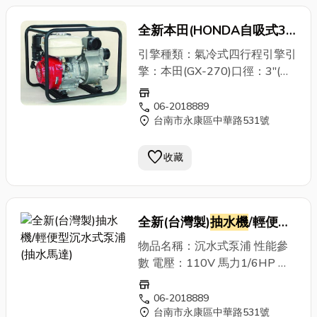
全新本田(HONDA自吸式3
多國專利強力污水
抽水機
及
引擎種類：氣冷式四行程引擎引
抽水機
型錄**HONDA台南
擎：本田(GX-270)口徑：3"(英
吋)最大出量：1100Liter/min全
維修展售中心
store
揚 程：27M出 力：9HP(EX-
call
06-2018889
location_on
台南市永康區中華路531號
27)/(GX-270)/4000r.p.m.使用
燃料：92無鉛汽油重量：43KG
favorite
優點：可抽含有砂礫的泥漿水也
收藏
可使用,進水口可快拆下清洗 本
拍賣的得標價.直購價為未稅價
((含稅價為44100元))
全新(台灣製)
抽水機
/輕便型
沉水式泵浦(抽水馬達)
物品名稱：沉水式泵浦 性能參
數 電壓：110V 馬力1/6HP 最
高揚程：7M 最大流量：
store
70LPM/MIN 出水口：1"
call
06-2018889
location_on
台南市永康區中華路531號