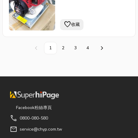
箱容量：1L使用燃料：92無鉛
汽油機體重量：5.5KG(含稅價
為8400元))
favorite
收藏
1
2
3
4
上一頁
下一頁
Facebook粉絲專頁
call
0800-080-580
mail
service@chyp.com.tw