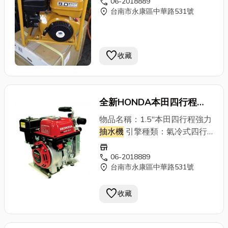
call
06-2018889
出 力：9HP/4000r.p.m.使用燃
location_on
台南市永康區中華路531號
料：95無鉛汽油((含稅價為
26250元))
favorite
收藏
全新HONDA本田四行程
1.5(英吋)WB15XD引擎
抽
物品名稱：1.5"本田四行程強力
水機
*手提型輕巧方便好發
抽水機
引擎種類：氣冷式四行
程引擎最大出量：160Liter/min
動*免運費)~HONDA台南門
store
全 揚 程：26M出 力：
call
06-2018889
市
location_on
台南市永康區中華路531號
2.1HP/7000r.p.m.燃料箱容量：
1.5L使用燃料：92無鉛汽油機
favorite
體重量：15KG
收藏