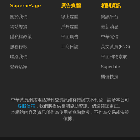
SuperhiPage
廣告媒體
相關資訊
關於我們
線上媒體
簡訊平台
網站導覽
戶外媒體
最新消息
隱私權政策
平面廣告
中華電信
服務條款
工商日誌
英文黃頁(ENG)
聯絡我們
平面刊物索取
登錄店家
SuperLife
醫健快搜
中華黃頁網路電話簿刊登資訊如有錯誤或不刊登，請洽本公司
客服信箱
，我們將提供相關協助資訊、儘速確認更正。
本網站內容及資訊僅作為使用者查詢參考，不作為交易或決策
依據。