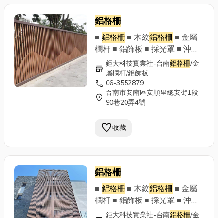
鋁格柵
■
鋁格柵
■ 木紋
鋁格柵
■ 金屬
欄杆 ■ 鋁飾板 ■ 採光罩 ■ 沖孔
板 ■ 鋁門窗 落地窗 拉門 ■ 其他
鉅大科技實業社-台南
鋁格柵
/金
store
金屬構架工程 ■ 售後服務 ■ 設
屬欄杆/鋁飾板
call
06-3552879
計規劃 鉅大科技實業社 歡迎來
台南市安南區安順里總安街1段
電洽談 06-3552879 專業設計
location_on
90巷20弄4號
責任施工 Line官方帳號：
@353dhgln ~以專業的技術及
favorite
收藏
最優質的售後服務，讓顧客滿意
並給予肯定~
鋁格柵
■
鋁格柵
■ 木紋
鋁格柵
■ 金屬
欄杆 ■ 鋁飾板 ■ 採光罩 ■ 沖孔
板 ■ 鋁門窗 落地窗 拉門 ■ 其他
鉅大科技實業社-台南
鋁格柵
/金