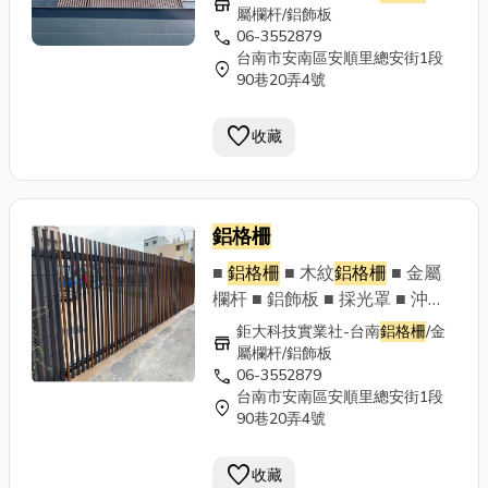
store
金屬構架工程 ■ 售後服務 ■ 設
屬欄杆/鋁飾板
call
06-3552879
計規劃 鉅大科技實業社 歡迎來
台南市安南區安順里總安街1段
電洽談 06-3552879 專業設計
location_on
90巷20弄4號
責任施工 Line官方帳號：
@353dhgln ~以專業的技術及
favorite
收藏
最優質的售後服務，讓顧客滿意
並給予肯定~
鋁格柵
■
鋁格柵
■ 木紋
鋁格柵
■ 金屬
欄杆 ■ 鋁飾板 ■ 採光罩 ■ 沖孔
板 ■ 鋁門窗 落地窗 拉門 ■ 其他
鉅大科技實業社-台南
鋁格柵
/金
store
金屬構架工程 ■ 售後服務 ■ 設
屬欄杆/鋁飾板
call
06-3552879
計規劃 鉅大科技實業社 歡迎來
台南市安南區安順里總安街1段
電洽談 06-3552879 專業設計
location_on
90巷20弄4號
責任施工 Line官方帳號：
@353dhgln ~以專業的技術及
favorite
收藏
最優質的售後服務，讓顧客滿意