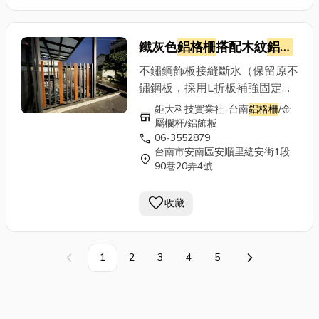
並給予肯定~
鐵灰色
鋁格柵
搭配木紋
鋁格
柵
不鏽鋼飾板接縫斷水（保留原不
鏽鋼板，採用L折板補強固定）
外觀木紋
鋁格柵
，戶外LED燈具
鉅大科技實業社-台南
鋁格柵
/金
store
配置固定 ■
鋁格柵
■ 木紋
鋁格
屬欄杆/鋁飾板
call
06-3552879
柵
■ 金屬欄杆 ■ 鋁飾板 ■ 採光
台南市安南區安順里總安街1段
罩 ■ 沖孔板 ■ 鋁門窗 落地窗 拉
location_on
90巷20弄4號
門 ■ 其他金屬構架工程 ■ 售後
服務 ■ 設計規劃 鉅大科技實業
favorite
收藏
社 歡迎來電洽談 06-3552879
專業設計 責任施工 Line官方帳
號：@353dhgln ~以專業的技
1
2
3
4
5
術及最優質的售後服務，讓顧客
上一頁
下一頁
滿意並給予肯定~