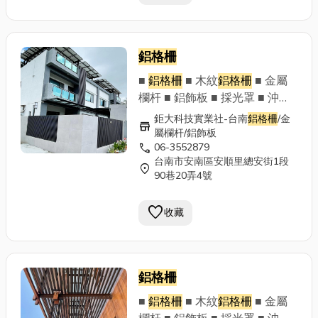
並給予肯定~
鋁格柵
■
鋁格柵
■ 木紋
鋁格柵
■ 金屬
欄杆 ■ 鋁飾板 ■ 採光罩 ■ 沖孔
板 ■ 鋁門窗 落地窗 拉門 ■ 其他
鉅大科技實業社-台南
鋁格柵
/金
store
金屬構架工程 ■ 售後服務 ■ 設
屬欄杆/鋁飾板
call
06-3552879
計規劃 鉅大科技實業社 歡迎來
台南市安南區安順里總安街1段
電洽談 06-3552879 專業設計
location_on
90巷20弄4號
責任施工 Line官方帳號：
@353dhgln ~以專業的技術及
favorite
收藏
最優質的售後服務，讓顧客滿意
並給予肯定~
鋁格柵
■
鋁格柵
■ 木紋
鋁格柵
■ 金屬