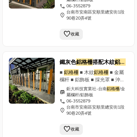
call
06-3552879
計規劃 鉅大科技實業社 歡迎來
台南市安南區安順里總安街1段
電洽談 06-3552879 專業設計
location_on
90巷20弄4號
責任施工 Line官方帳號：
@353dhgln ~以專業的技術及
favorite
收藏
最優質的售後服務，讓顧客滿意
並給予肯定~
鐵灰色
鋁格柵
搭配木紋
鋁格
柵
■
鋁格柵
■ 木紋
鋁格柵
■ 金屬
欄杆 ■ 鋁飾板 ■ 採光罩 ■ 沖孔
板 ■ 鋁門窗 落地窗 拉門 ■ 其他
鉅大科技實業社-台南
鋁格柵
/金
store
金屬構架工程 ■ 售後服務 ■ 設
屬欄杆/鋁飾板
call
06-3552879
計規劃 鉅大科技實業社 歡迎來
台南市安南區安順里總安街1段
電洽談 06-3552879 專業設計
location_on
90巷20弄4號
責任施工 Line官方帳號：
@353dhgln ~以專業的技術及
favorite
收藏
最優質的售後服務，讓顧客滿意