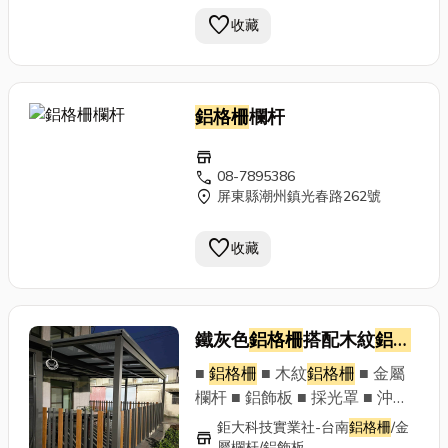
@353dhgln ~以專業的技術及
favorite
收藏
最優質的售後服務，讓顧客滿意
並給予肯定~
鋁格柵
欄杆
store
call
08-7895386
location_on
屏東縣潮州鎮光春路262號
favorite
收藏
鐵灰色
鋁格柵
搭配木紋
鋁格
柵
■
鋁格柵
■ 木紋
鋁格柵
■ 金屬
欄杆 ■ 鋁飾板 ■ 採光罩 ■ 沖孔
板 ■ 鋁門窗 落地窗 拉門 ■ 其他
鉅大科技實業社-台南
鋁格柵
/金
store
金屬構架工程 ■ 售後服務 ■ 設
屬欄杆/鋁飾板