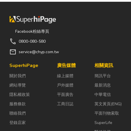
Facebook粉絲專頁
call
0800-080-580
mail
service@chyp.com.tw
SuperhiPage
廣告媒體
相關資訊
關於我們
線上媒體
簡訊平台
網站導覽
戶外媒體
最新消息
隱私權政策
平面廣告
中華電信
服務條款
工商日誌
英文黃頁(ENG)
聯絡我們
平面刊物索取
登錄店家
SuperLife