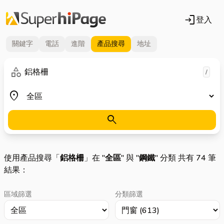
login
登入
關鍵字
電話
進階
產品
搜尋
地址
關鍵字
category
/
地區
place
search
使用產品搜尋「
鋁格柵
」在 "
全區
" 與 "
鋼鐵
" 分類 共有 74 筆
結果：
區域篩選
分類篩選