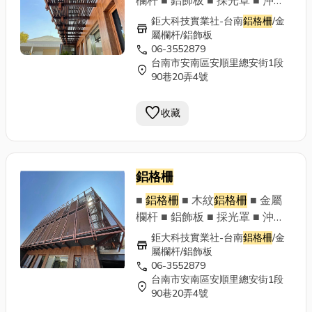
欄杆 ■ 鋁飾板 ■ 採光罩 ■ 沖孔
板 ■ 鋁門窗 落地窗 拉門 ■ 其他
鉅大科技實業社-台南
鋁格柵
/金
store
金屬構架工程 ■ 售後服務 ■ 設
屬欄杆/鋁飾板
call
06-3552879
計規劃 鉅大科技實業社 歡迎來
台南市安南區安順里總安街1段
電洽談 06-3552879 專業設計
location_on
90巷20弄4號
責任施工 Line官方帳號：
@353dhgln ~以專業的技術及
favorite
收藏
最優質的售後服務，讓顧客滿意
並給予肯定~
鋁格柵
■
鋁格柵
■ 木紋
鋁格柵
■ 金屬
欄杆 ■ 鋁飾板 ■ 採光罩 ■ 沖孔
板 ■ 鋁門窗 落地窗 拉門 ■ 其他
鉅大科技實業社-台南
鋁格柵
/金
store
金屬構架工程 ■ 售後服務 ■ 設
屬欄杆/鋁飾板
call
06-3552879
計規劃 鉅大科技實業社 歡迎來
台南市安南區安順里總安街1段
電洽談 06-3552879 專業設計
location_on
90巷20弄4號
責任施工 Line官方帳號：