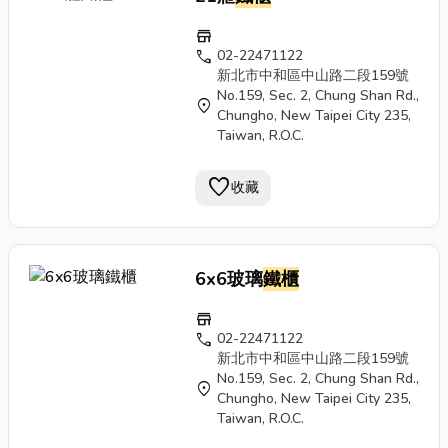
store
call
02-22471122
新北市中和區中山路二段159號
No.159, Sec. 2, Chung Shan Rd.,
location_on
Chungho, New Taipei City 235,
Taiwan, R.O.C.
favorite
收藏
6x6玻璃
鐵櫃
store
call
02-22471122
新北市中和區中山路二段159號
No.159, Sec. 2, Chung Shan Rd.,
location_on
Chungho, New Taipei City 235,
Taiwan, R.O.C.