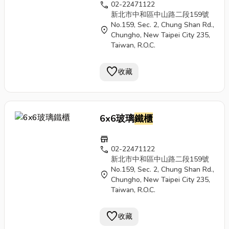
call
02-22471122
新北市中和區中山路二段159號
No.159, Sec. 2, Chung Shan Rd.,
location_on
Chungho, New Taipei City 235,
Taiwan, R.O.C.
favorite
收藏
6x6玻璃
鐵櫃
store
call
02-22471122
新北市中和區中山路二段159號
No.159, Sec. 2, Chung Shan Rd.,
location_on
Chungho, New Taipei City 235,
Taiwan, R.O.C.
favorite
收藏