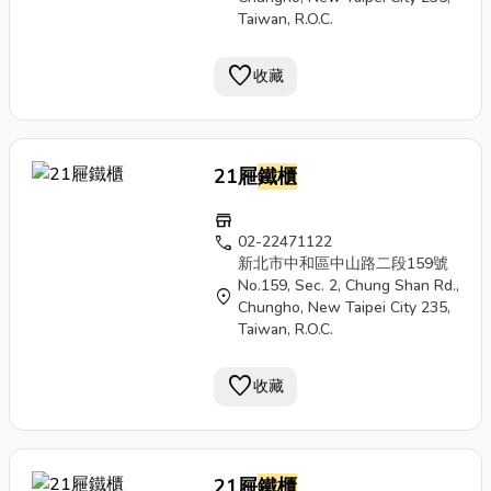
Taiwan, R.O.C.
favorite
收藏
21屜
鐵櫃
store
call
02-22471122
新北市中和區中山路二段159號
No.159, Sec. 2, Chung Shan Rd.,
location_on
Chungho, New Taipei City 235,
Taiwan, R.O.C.
favorite
收藏
21屜
鐵櫃