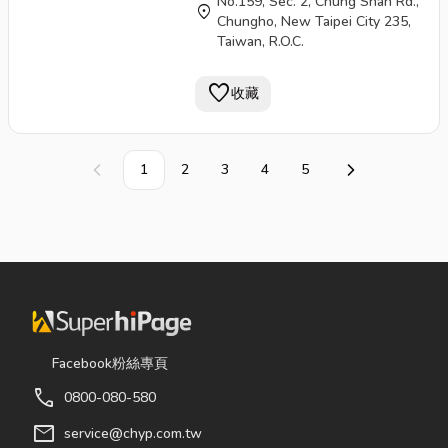
No.159, Sec. 2, Chung Shan Rd.,
location_on
Chungho, New Taipei City 235,
Taiwan, R.O.C.
favorite
收藏
1
2
3
4
5
上一頁
下一頁
Facebook粉絲專頁
call
0800-080-580
mail
service@chyp.com.tw