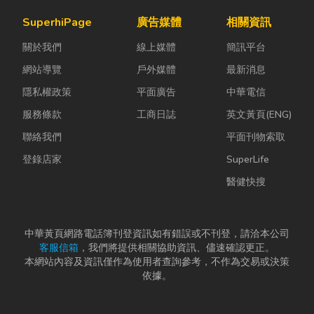
SuperhiPage
廣告媒體
相關資訊
關於我們
線上媒體
簡訊平台
網站導覽
戶外媒體
最新消息
隱私權政策
平面廣告
中華電信
服務條款
工商日誌
英文黃頁(ENG)
聯絡我們
平面刊物索取
登錄店家
SuperLife
醫健快搜
中華黃頁網路電話簿刊登資訊如有錯誤或不刊登，請洽本公司
客服信箱
，我們將提供相關協助資訊、儘速確認更正。
本網站內容及資訊僅作為使用者查詢參考，不作為交易或決策
依據。