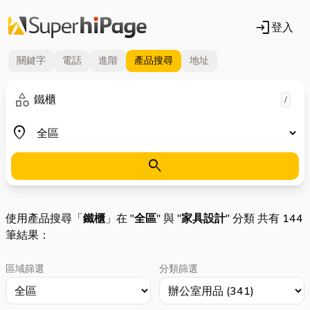
login
登入
關鍵字
電話
進階
產品
搜尋
地址
關鍵字
category
/
地區
place
search
使用產品搜尋「
鐵櫃
」在 "
全區
" 與 "
家具設計
" 分類 共有 144
筆結果：
區域篩選
分類篩選