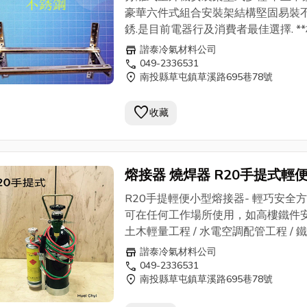
不銹鋼含配件螺絲
豪華六件式組合安裝架結構堅固易裝
銹.是目前電器行及消費者最佳選擇. **
不銹鋼板. 厚度2.0MM.. 配件螺絲及
store
諧泰冷氣材料公司
絲(壁虎)全是不鏽鋼製品.1組6片鋼板
call
049-2336531
location_on
南投縣草屯鎮草溪路695巷78號
可安裝1台室外機. **規格尺寸: 1. 小 -
49公分/寬80公分.(一件3組) 2.中--長
favorite
分/寬90公分.(一件3組) 3. 大--長53.
收藏
寬90公分.(一件3組) 4. 特大--長55公
100公分.(一件3組) 5.特重--長60公分
100公分.(一件3組) 附註:中彰投縣市
熔接器 燒焊器 R20手提式輕
的電器/冷氣同業免運費送達.貨到付款 安
高燃點瓦斯罐+氧氣鋼瓶組合 
方法:如上圖組合鎖緊螺絲.用膨脹螺絲
R20手提輕便小型熔接器- 輕巧安全
壁虎)牢固在適當的牆壁處.再放上室外
僅6公斤 批售
可在任何工作場所使用，如高樓鐵件安
緊螺絲即可.
土木輕量工程 / 水電空調配管工程 / 
外出安裝 / 機械維修 / 緊急使用等… 優
store
諧泰冷氣材料公司
1.一瓶高燃點瓦斯+輕巧型氧氣鋼瓶˙
call
049-2336531
location_on
南投縣草屯鎮草溪路695巷78號
3000度以上高燃點火焰達到熔解焊接
2.本產品採用美國 FLAMEX ( FXDⅡ 