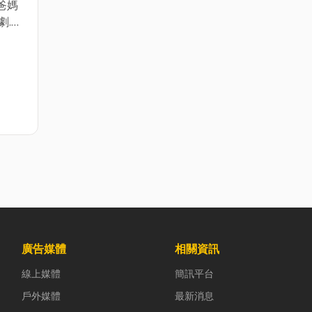
爸媽
劇.綜
LIX
節目
頁瀏覽
快捷
免進選
廣告媒體
相關資訊
線上媒體
簡訊平台
戶外媒體
最新消息