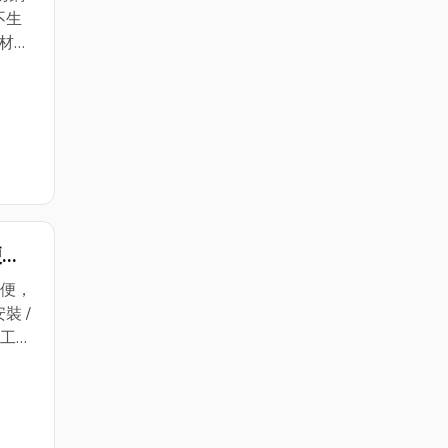
不生
材質:
膨脹螺
組合
-長
49公
5公分/
分/寬
/寬
有店面
便型
裝
重量
(俗稱
方便，
機.上
裝 /
鐵工廠
點:
能產生
效果.
) 混合