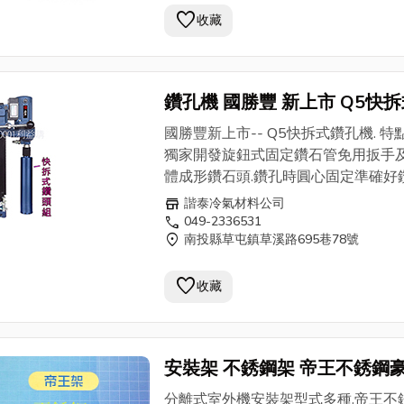
favorite
收藏
鑽孔機 國勝豐 新上市 Q5快
鑽孔機 1450W大馬力 適用1
國勝豐新上市-- Q5快拆式鑽孔機. 特點:
至5英吋鑽石管刀 鑽牆施工準
獨家開發旋鈕式固定鑽石管免用扳手
速 低價批售
體成形鑽石頭.鑽孔時圓心固定準確好鑽.
滑軌順暢好操作 *提高馬力到1450W
store
諧泰冷氣材料公司
只有1000W或1100W或1350W) *
call
049-2336531
location_on
南投縣草屯鎮草溪路695巷78號
工具箱一支好攜帶保管.內附2英吋半
成形鑽石頭刀一支和圓形集水盤一個
favorite
手等. 附註:中彰投縣市有店面的電器/冷氣
收藏
同業免運費送達.貨到付款
安裝架 不銹鋼架 帝王不銹鋼
組合架 中 一件3組 批發價 結構全
分離式室外機安裝架型式多種.帝王不