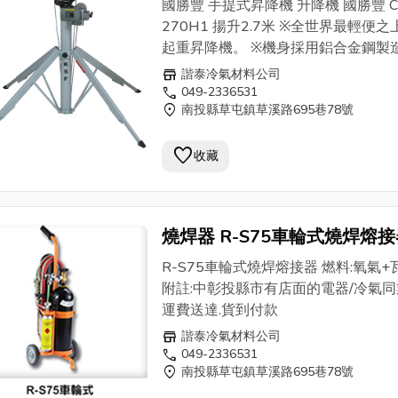
國勝豐 手提式昇降機 ​升降機 國勝豐 C
2.7M
270H1 揚升2.7米 ※全世界最輕便之
起重昇降機。 ※機身採用鋁合金鋼製
安全可靠。 ※腳架可隨意伸縮，不受
store
諧泰冷氣材料公司
高低所限制。 ※電動有線遙控，上下
call
049-2336531
location_on
南投縣草屯鎮草溪路695巷78號
可微動調整。 ※免安裝，可隨時使用。
本機擁有超載自動跳脫裝置。停電時
favorite
手搖裝置將貨物卸下。 ※適用範圍：
收藏
品適用範圍廣泛，舉凡承載重物昇降
電動捲門、鐵架安裝、冷凍空調封管
備、冷氣、室內送風機、冰水機、大
燒焊器 R-S75車輪式燒焊熔
單槍或雙槍三槍攝影機安裝、水電、
氧氣+瓦斯罐 批售
安裝、高空攝影作業、寺廟藝術燈安
R-S75車輪式燒焊熔接器 燃料:氧氣+
舞台燈光配備懸掛、超市百貨儲藏及
附註:中彰投縣市有店面的電器/冷氣
貨運倉儲等多用途。 僅此1台原裝新品
運費送達.貨到付款
計成本特價優惠有緣客戶.買到賺到. 附註:
store
諧泰冷氣材料公司
中彰投縣市有店面的電器/冷氣同業免
call
049-2336531
送達.貨到付款
location_on
南投縣草屯鎮草溪路695巷78號