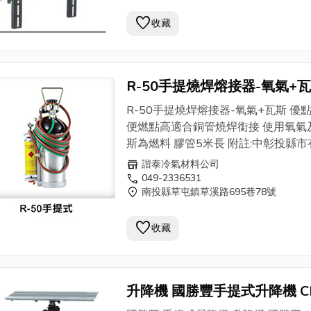
favorite
收藏
R-50手提燒焊熔接器-氧氣+
R-50手提燒焊熔接器-氧氣+瓦斯 優點
便燃點高適合銅管燒焊銜接 使用氧氣及瓦
斯為燃料 膠管5米長 附註:中彰投縣市有店
面的電器/冷氣同業免運費送達.貨到付
store
諧泰冷氣材料公司
call
049-2336531
location_on
南投縣草屯鎮草溪路695巷78號
favorite
收藏
升降機 國勝豐手提式升降機 C
270 最輕便21公斤手提式 揚