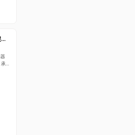
49公
5公分/
分/寬
分/寬
架
 安
絲(俗
外機.
批售
示器
 承
上30
cm
易於
計相
視覺
同角