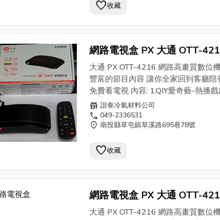
favorite
燃氣，可提高溫度及延長使用時間，
收藏
全又經濟節約，用在溶解貴金屬; 快速
圍；輕快方便無比 。 3.重量僅6公斤.輕巧
攜帶方便. 使用對象: 1.水電空調配管工 
網路電視盒 PX 大通 OTT-421
樓鐵件安裝 3.土木輕量工程 4.鐵工廠
追劇王 6K 智慧電視盒 4K HD
安裝
大通 PX OTT-4216 網路高畫質數位
四核心 高畫質影音 批售
豐富的節目內容 讓你全家回到客廳陪
免費看電視 內容; 1.QIY愛奇藝-熱播戲
藝.電影 2.第四台精選主頻.新聞 3.NETF
store
諧泰冷氣材料公司
全球熱播美劇 4.慈濟.大愛台優質乾淨
call
049-2336531
location_on
南投縣草屯鎮草溪路695巷78號
5.youtube全球影片 6.USB影片 7.網
8.更多APP下載 獨特優點-- **9頻道
favorite
鍵.一鍵愛奇藝. **遙控器設置快捷鍵 
收藏
單.一鍵開啟預載頻道
網路電視盒 PX 大通 OTT-421
追劇王 6K 智慧電視盒 4K HD
大通 PX OTT-4216 網路高畫質數位