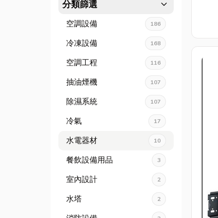
expand_more
分類篩選
空調設備
186
冷凍設備
168
空調工程
116
抽油煙機
107
除濕系統
107
冷氣
17
水電器材
10
餐飲設備用品
3
室內設計
2
水塔
2