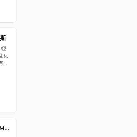
瓦斯
:輕
款
M-
升