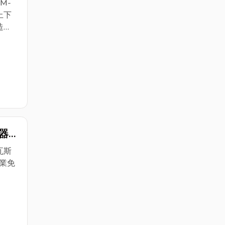
M-
上下
造，
地形
速度
 ※
可用
本產
，如
設
螢幕
接器
電視
裝、
瓦斯
一般
同業免
 不
運費