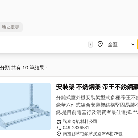
地址
搜尋
地區
place
/
" 分類 共有 10 筆結果：
安裝架 不銹鋼架 帝王不銹鋼
組合架 小 .中 .大 .特大. 結構全不
分離式室外機安裝架型式多種.帝王不
銹鋼含配件螺絲
豪華六件式組合安裝架結構堅固易裝
銹.是目前電器行及消費者最佳選擇. **
不銹鋼板. 厚度2.0MM.. 配件螺絲及
store
諧泰冷氣材料公司
絲(壁虎)全是不鏽鋼製品.1組6片鋼板
call
049-2336531
location_on
南投縣草屯鎮草溪路695巷78號
可安裝1台室外機. **規格尺寸: 1. 小 -