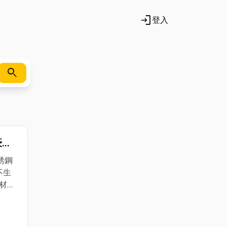
login
登入
search
豪華
銹鋼
不生
材質:
膨脹螺
組合
-長