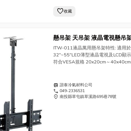
49公分/寬80公分.(一件3組) 2.中--長
favorite
分/寬90公分.(一件3組) 3. 大--長53.
收藏
寬90公分.(一件3組) 4. 特大--長55公
100公分..(一件3組) 5.特重--長60公
100公分..(一件3組) 附註:中彰投縣市有店
懸吊架 天吊架 液晶電視懸吊
面的電器/冷氣同業免運費送達.貨到付款
ITW-011孔距20x20cm～
裝方法:如上圖組合鎖緊螺絲.用膨脹螺
ITW-011液晶萬用懸吊架特性: 適用於
稱壁虎)牢固在適當的牆壁處.再放上室
40x40cm 適用32-55吋 低價
32"~55"LED薄型液晶電視及LCD顯
上緊螺絲即可.
符合VESA規格 20x20cm～40x40cm
重：60kg 可左右旋轉180度，俯仰往
度，往下30度 鐵管標準長度 75~108
(可另加購延長管) 適合各種場所使用 
store
諧泰冷氣材料公司
安裝，高強度鐵材壓鑄成型與外觀設
call
049-2336531
location_on
結合，節約空間又美觀，展示最佳的
南投縣草屯鎮草溪路695巷78號
效果 人性化角度調整，可以滿足你不
度的觀看需求 附註:中彰投縣市有店面的電
器/冷氣同業免運費送達.貨到付款