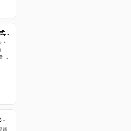
拆式
英吋
 *
確快
及一
 *
(市上
附贈
一體
和扳
豪華
銹鋼