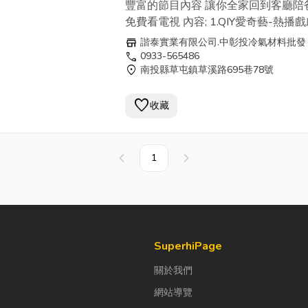
四核心 高畫質影音 低價批售
豐富的節目內容 讓你全家回到客廳陪
免費看電視 內容; 1.QIY愛奇藝-熱播戲
藝.電影 2.第四台精選主頻.新聞 3.NETF
store
諧泰實業有限公司.中彰投冷氣材料批發
全球熱播美劇 4.慈濟.大愛台優質乾淨
call
0933-565486
location_on
南投縣草屯鎮草溪路695巷78號
5.youtube全球影片 6.USB影片 7.網
8.更多APP下載 獨特優點-- **9頻道
favorite
鍵.一鍵愛奇藝. **遙控器設置快捷鍵 
收藏
單.一鍵開啟預載頻道
1
上一頁
下一頁
SuperhiPage
關於我們
網站導覽