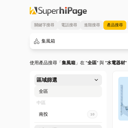
關鍵字
搜尋
電話
搜尋
進階
搜尋
產品
搜尋
關鍵字
category
使用產品搜尋「
集風箱
」在 "
全區
" 與 "
水電器材
expand_more
區域篩選
全區
中區
南投
10