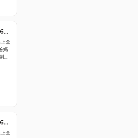
既安
改
2.高
6
外出
R
機上盒
爸媽
劇.綜
LIX
節目
頁瀏覽
快捷
免進選
6
R
機上盒