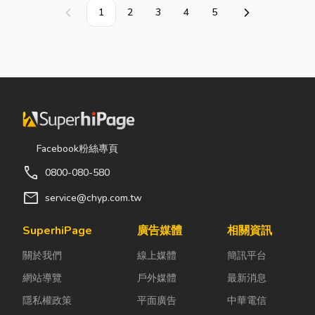
1
2
3
4
5
上一頁
下一頁
Facebook粉絲專頁
call
0800-080-580
mail
service@chyp.com.tw
SuperhiPage
廣告媒體
相關資訊
關於我們
線上媒體
簡訊平台
網站導覽
戶外媒體
最新消息
隱私權政策
平面廣告
中華電信