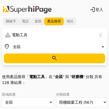
login
登入
關鍵字
電話
進階
產品
搜尋
地址
關鍵字
category
/
地區
place
search
使用產品搜尋「
電動工具
」在 "
全區
" 與 "
研磨機
" 分類 共有
128 筆結果：
區域篩選
分類篩選