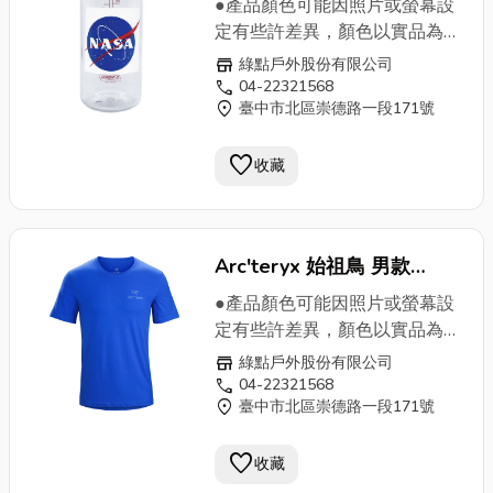
●產品顏色可能因照片或螢幕設
Logo
682020-0051 綠野
定有些許差異，顏色以實品為
準。 ●庫存與實體店面共有，下
山房
store
綠點戶外股份有限公司
標前請先以問與答或來電確認是
call
04-22321568
location_on
臺中市北區崇德路一段171號
否有現貨。●現貨商品週一至週
五下午3點前完成付款，將於當
favorite
日出貨，週五下午3點至週日期
收藏
間付款，則統一於週一出貨●請
注意:週六、週日及夜間貨運廠
商不送貨，如有特殊需求請來電
Arc'teryx 始祖鳥 男款
詢問04-22321568‧BPA-Free
不含雙酚A，美國FDA認證核
LOGO
短袖T恤 漂流藍
●產品顏色可能因照片或螢幕設
可，美國製造。‧最新Tritan塑膠
19024-Adrift 綠野山房
定有些許差異，顏色以實品為
材質製成，附屬的圓蓋不容易脫
準。 ●庫存與實體店面共有，下
store
綠點戶外股份有限公司
落。 ‧碩大的瓶口，能容納冰塊,
標前請先以問與答或來電確認是
call
04-22321568
好清洗。‧Backpacker雜誌推
location_on
臺中市北區崇德路一段171號
否有現貨。●現貨商品週一至週
薦。 全新科技材質 Tritan 製造 ‧
五下午3點前完成付款，將於當
經久耐用 ‧不易變髒 ‧不易殘留味
favorite
日出貨，週五下午3點至週日期
收藏
道 ‧可使用洗碗機清洗(須遠離發
間付款，則統一於週一出貨●請