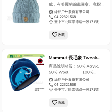
革
logo
霜綠 77377-664
成，有美麗的編織圖案、寬摺邊
帽緣，以及皮革
logo
點綴。以
store
綠點戶外股份有限公司
80%的羊毛混紡20%的
call
04-22321568
location_on
臺中市北區崇德路一段171號
polyamide製成寬摺邊帽緣皮革
logo
羊毛能帶離濕氣即使潮濕的
favorite
狀態依然能提供溫暖polyamide
收藏
能提高耐用度 產品規格貨號：
F77377系列：Outdoor重量：
85g材質：80% Wool、20%
Mammut 長毛象 Tweak
Polyamide
Beanie 保暖編織帽 保暖帽
商品說明材質：50% Acrylic,
毛線帽 群青藍
50% Wool 100%
Polyester尺碼：one size 重
MO201351F080 綠野山房
store
綠點戶外股份有限公司
量：40 g 特點：*細緻的編織帽
call
04-22321568
location_on
臺中市北區崇德路一段171號
*內裡超細保暖纖維 *Mammut
電繡
logo
使用：登山、高山活
favorite
動、滑雪商品說明材質：50%
收藏
Acrylic, 50% Wool