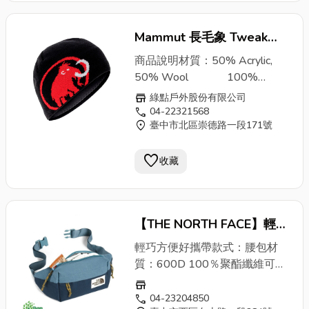
100% Polyester尺碼：one size
重量：40 g 特點：*細緻的編織
Mammut 長毛象 Tweak
帽 *內裡超細保暖纖維
*Mammut電繡
Beanie 保暖編織帽 保暖帽
logo
使用：登
商品說明材質：50% Acrylic,
山、高山活動、滑雪
毛線帽 黑 MO201351A093
50% Wool 100%
Polyester尺碼：one size 重
綠野山房
store
綠點戶外股份有限公司
量：40 g 特點：*細緻的編織帽
call
04-22321568
location_on
臺中市北區崇德路一段171號
*內裡超細保暖纖維 *Mammut
電繡
logo
使用：登山、高山活
favorite
動、滑雪商品說明材質：50%
收藏
Acrylic, 50% Wool
100% Polyester尺碼：one size
重量：40 g 特點：*細緻的編織
【THE NORTH FACE】輕巧
帽 *內裡超細保暖纖維
*Mammut電繡
側背包 黑底米白
logo
LOGO
使用：登
假一
輕巧方便好攜帶款式：腰包材
山、高山活動、滑雪
賠二 NF0A3KY6
質：600D 100％聚酯纖維可調
式織帶可讓您腰包或斜跨包攜帶
store
帶拉鍊的主隔層可容納日常必需
call
04-23204850