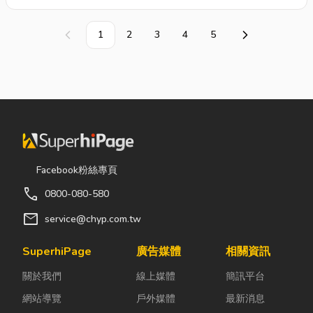
熱部份) ‧禁得起冰凍以下
注意:週六、週日及夜間貨運廠
(-20°C) 到沸騰 (95°C) 的溫度 ‧
商不送貨，如有特殊需求請來電
1
2
3
4
5
上一頁
下一頁
不含環境賀爾蒙-雙酚A多功能
詢問04-22321568◆ 高吸濕排
的寬嘴水壺, 適合裝各種飲料、
汗，透氣舒適布料，輕便。◆
湯品、粥類、水果、餅乾或糖果
特色有機棉T，透氣舒適，適合
等等，幾乎旅程中所需的食品皆
炎炎夏日穿搭!◆ 設計有透明凝
可裝入。多種顏色可選擇，耐用
膠油墨Arc’teryx鳥圖案。型號
的蓋子，Nalgene的瓶子都保證
:19024材質:• 5.5 盎司(185
不漏! 碩大的瓶口, 能容納冰塊,
g/m²) 100%有機棉重量:110 g
而且讓手洗成為一件輕而易舉的
Facebook粉絲專頁
事。可使用洗碗機清洗, 須遠離
call
發熱部份以免水壺溶化。口徑：
0800-080-580
63mm 容量：1000cc 尺寸：約
mail
service@chyp.com.tw
直徑 9 cm x 高 21 cm 材質：瓶
身 Tritan Copolyester，主要瓶
SuperhiPage
廣告媒體
相關資訊
蓋 PP，無雙酚A耐熱度：瓶身
關於我們
線上媒體
簡訊平台
-20~95度C 瓶蓋 -29~120度C
網站導覽
戶外媒體
最新消息