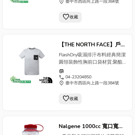
location_on
臺中市西區向上路一段384號
品隱形安全拉鍊外袋傳統編織標
籤包身前置收納袋，便捷實用電
favorite
子設備專用隔層，方便分層收納
收藏
厚實泡棉背帶，背負舒適尺寸：
37cmx 7cmx 15cm容量：4公
升重量：190g因與實體店面以
【THE NORTH FACE】戶外
及其他平台同步銷售，【商品購
買前，請先詢問是否有庫存
吸濕排汗男款FlashDry 口
FlashDry吸濕排汗布料經典簡潔
喔！】
袋
Logo
短上衣/NF0A3V3T
圓領裝飾性胸前口袋材質:聚酯
纖維因與實體店面同步銷售，
store
【商品購買前，請先詢問是否有
call
04-23204850
location_on
臺中市西區向上路一段384號
庫存喔！】
favorite
收藏
Nalgene 1000cc 寬口寬嘴
水壺 1L TRITAN NASA地球