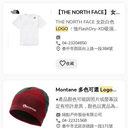
【THE NORTH FACE】 女
款白色
LOGO
ㄒ恤
THE NORTH FACE 女款白色
LOGO
ㄒ恤FlashDry-XD吸濕排
汗經典圓領設計，簡約大方經典
store
品牌
LOGO
，簡約時尚因與實體
call
04-23204850
location_on
臺中市西區向上路一段384號
店面同步銷售，【商品購買前，
請先詢問是否有庫存喔！】
favorite
收藏
Montane 多色可選
Logo
Beanie 輕量
Logo
美麗諾羊
●產品顏色可能因照片或螢幕設
毛帽保暖帽 內刷毛 針織帽
定有些許差異，顏色以實品為
準。 ●庫存與實體店面共有，下
毛線帽 HBEAN
store
綠點戶外股份有限公司
標前請先以問與答或來電確認是
call
04-22321568
location_on
臺中市北區崇德路一段171號
否有現貨。●現貨商品週一至週