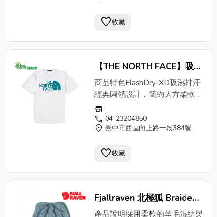
五下午3點前完成付款，將於當
favorite
日出貨，週五下午3點至週日期
收藏
間付款，則統一於週一出貨●請
注意:週六、週日及夜間貨運廠
商不送貨，如有特殊需求請來電
【THE NORTH FACE】吸溼
詢問04-22321568◆使用高品
質的50％羊毛和50％的Acrylic
排汗男款撞色
LOGO
短袖T
商品特色FlashDry-XD吸濕排汗
混紡而成◆帽頂六道冠形縫合，
恤/49A5P7U
經典圓領設計，簡約大方柔軟易
使帽形更加圓滑而貼合頭部。◆
打理材質，親膚舒適材質：聚酯
store
內部刷絨頭帶，透氣吸汗讓頭部
纖維貨號：NF0A49A5P7U1因
call
04-23204850
保持乾爽。尺寸：ONE SIZE重
location_on
臺中市西區向上路一段384號
與實體店面同步銷售，【商品購
量：45g材質：50% Merino
買前，請先詢問是否有庫存
wool / 50% Acrylic、
favorite
喔！】
收藏
Microfleece用途：登山、攀
岩、健行、旅行、跑步
Fjallraven 北極狐 Braided
針織羊毛帽 Knit 保暖帽 皮
產品說明採用柔軟的羊毛混紡製