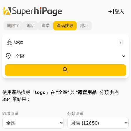
login
登入
關鍵字
電話
進階
產品
搜尋
地址
關鍵字
category
/
地區
place
search
使用產品搜尋「
logo
」在 "
全區
" 與 "
露營用品
" 分類 共有
384 筆結果：
區域篩選
分類篩選