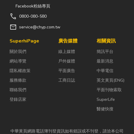
Facebook粉絲專頁
call
0800-080-580
mail
service@chyp.com.tw
SuperhiPage
廣告媒體
相關資訊
關於我們
線上媒體
簡訊平台
網站導覽
戶外媒體
最新消息
隱私權政策
平面廣告
中華電信
服務條款
工商日誌
英文黃頁(ENG)
聯絡我們
平面刊物索取
登錄店家
SuperLife
醫健快搜
中華黃頁網路電話簿刊登資訊如有錯誤或不刊登，請洽本公司