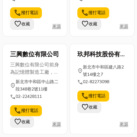
的「運動休閒
窗缺點及優
輕鬆升級智慧
服」的就很重
call
call
撥打電話
撥打電話
點，文末還會
居家安全；此
要了！下面由
分享優質的高
外，汽車晶片
favorite
favorite
收藏
收藏
小編來簡單介
來源
來源
雄百葉窗推薦
鑰匙拷貝複
紹「運動休...
店家，想了解
製，市面上各
更多...
種品...
三興數位有限公司
玖邦科技股份有限
公司
三興數位有限公司前身
新北市中和區建八路2
location_on
為記憶體製造工廠，產
號14樓之7
品初期以記憶體為主要
call
新北市中和區中山路二
02-82273098
location_on
產品，延續著快閃記憶
段348巷2號11樓
體之產品應用，持續擴
call
撥打電話
call
02-22428111
大產品服務並投入快閃
favorite
收藏
記憶體應用產品之研究
call
撥打電話
與生產。 目前主要產
favorite
收藏
品涵蓋DRAM產品及
來源
來源
Flash產品與電腦週邊