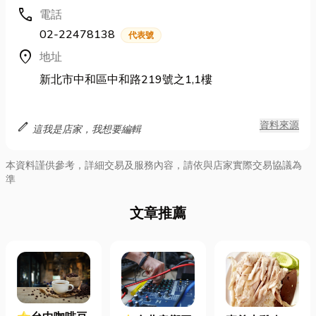
call
電話
02-22478138
代表號
location_on
地址
新北市中和區中和路219號之1,1樓
edit
資料來源
這我是店家，我想要編輯
本資料謹供參考，詳細交易及服務內容，請依與店家實際交易協議為
準
文章推薦