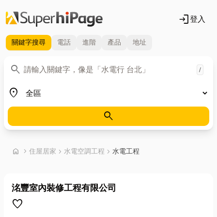
login
登入
關鍵字
搜尋
電話
進階
產品
地址
關鍵字
search
/
地區
place
search
首頁
home
chevron_right
住屋居家
chevron_right
水電空調工程
chevron_right
水電工程
洺豐室內裝修工程有限公司
favorite