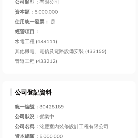
公司類型：
有限公司
帶有一絲果
技術。您可能
口都散發著獨
資本額：
5,000,000
香，像是水果
會好奇什麼是
特的甘美滋
的甜美和清
使用統一發票：
是
音場？為什麼
味。尤其是那
新，讓人...
需要聲...
一...
經營項目：
水電工程 (433111)
其他機電、電信及電路設備安裝 (433199)
管道工程 (433212)
公司登記資料
統一編號：
80428189
公司狀況：
營業中
公司名稱：
洺豐室內裝修設計工程有限公司
資本總額：
5,000,000