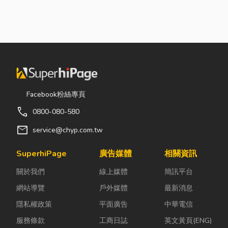
Facebook粉絲專頁
call
0800-080-580
mail
service@chyp.com.tw
SuperhiPage
廣告媒體
相關資訊
關於我們
線上媒體
簡訊平台
網站導覽
戶外媒體
最新消息
隱私權政策
平面廣告
中華電信
服務條款
工商日誌
英文黃頁(ENG)