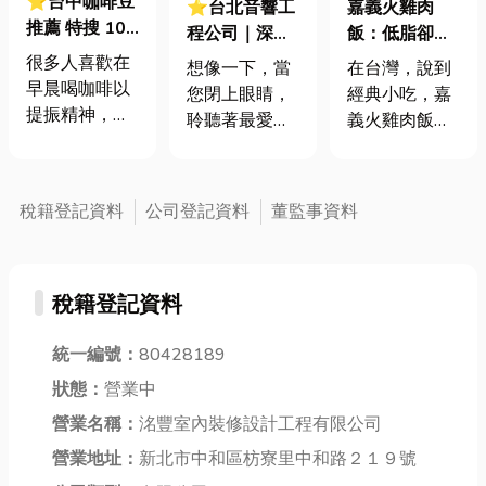
⭐台中咖啡豆
⭐台北音響工
嘉義火雞肉
推薦 特搜 10
程公司｜深度
飯：低脂卻濃
大台中咖啡豆
解析音響工
郁，吃出不一
很多人喜歡在
想像一下，當
在台灣，說到
店家！咖啡豆
程！音場、聲
樣的美味體
早晨喝咖啡以
您閉上眼睛，
經典小吃，嘉
保存的5大秘
學處理與音訊
驗！
提振精神，讓
聆聽著最愛的
義火雞肉飯無
訣
差異全攻略
自己更有活力
音樂，每一個
疑是一道無法
地開始新的一
音符都清晰入
錯過的美味。
天。咖啡擁有
耳，彷彿身臨
這道由嫩滑火
稅籍登記資料
公司登記資料
董監事資料
豐富的口感和
其境。又或是
雞肉與香噴噴
風味，從濃郁
身處一場演唱
的白飯搭配而
的苦味到柔滑
會，音浪澎湃
成的料理，已
的口感，以及
稅籍登記資料
卻又不失細
經成為了許多
不同的風味特
膩，讓您沉浸
人心中對嘉義
點。好咖啡豆
統一編號：
80428189
其中。這種完
的味覺記憶。
釋放出的香
美的聆聽體
不同於一般的
狀態：
營業中
氣，充滿了濃
驗，並非偶
雞肉飯，火雞
營業名稱：
洺豐室內裝修設計工程有限公司
郁的咖啡香氣
然，它背後蘊
肉的質感更加
和微妙的果
營業地址：
新北市中和區枋寮里中和路２１９號
藏著深厚的音
細膩、肉質更
味。這種香氣
響工程知識與
為鮮嫩，每一