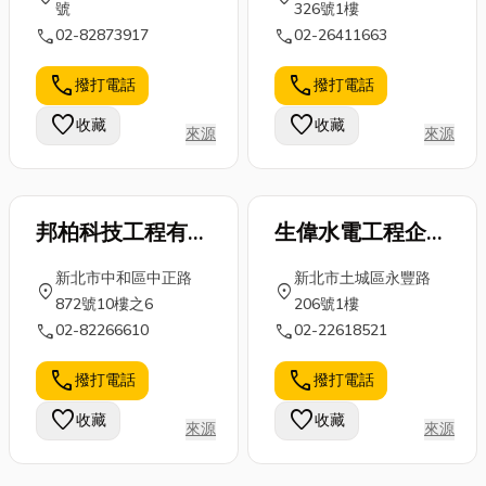
號
326號1樓
call
call
02-82873917
02-26411663
call
call
撥打電話
撥打電話
favorite
favorite
收藏
收藏
來源
來源
邦柏科技工程有限
生偉水電工程企業
公司
(有)
新北市中和區中正路
新北市土城區永豐路
location_on
location_on
872號10樓之6
206號1樓
call
call
02-82266610
02-22618521
call
call
撥打電話
撥打電話
favorite
favorite
收藏
收藏
來源
來源