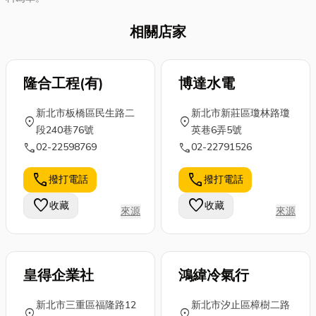
相關店家
隆合工程(有)
博達水電
新北市板橋區民生路二
新北市新莊區瓊林路瓊
location_on
location_on
段240巷76號
英巷6弄5號
call
call
02-22598769
02-22791526
call
call
撥打電話
撥打電話
favorite
favorite
收藏
收藏
來源
來源
皇得企業社
鴻緯冷氣行
新北市三重區福隆路12
新北市汐止區樟樹二路
location_on
location_on