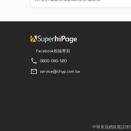
Facebook粉絲專頁
call
0800-080-580
mail
service@chyp.com.tw
中華黃頁網路電話簿