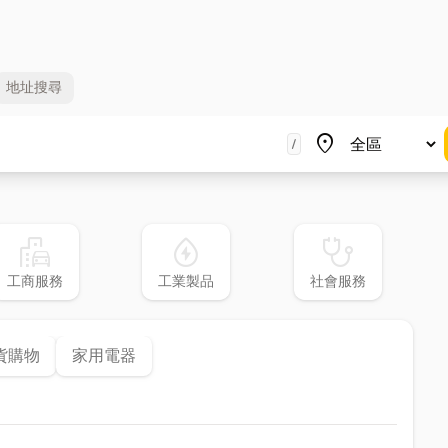
地址
搜尋
地區
place
/
emoji_transportation
water_ec
stethoscope
工商服務
工業製品
社會服務
貨購物
家用電器