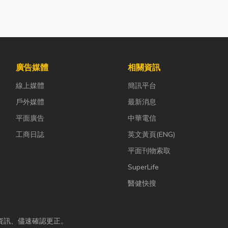
廣告媒體
相關資訊
線上媒體
簡訊平台
戶外媒體
最新消息
平面廣告
中華電信
工商日誌
英文黃頁(ENG)
平面刊物索取
SuperLife
醫健快搜
資訊、儘速確認更正。