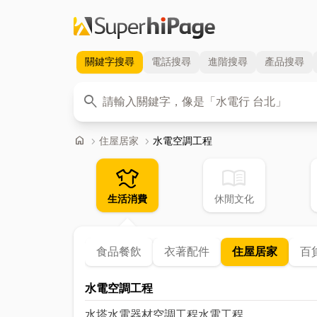
關鍵字
搜尋
電話
搜尋
進階
搜尋
產品
搜尋
關鍵字
search
首頁
home
chevron_right
住屋居家
chevron_right
水電空調工程
laundry
menu_book
生活消費
休閒文化
食品餐飲
衣著配件
住屋居家
百
水電空調工程
水塔
水電器材
空調工程
水電工程