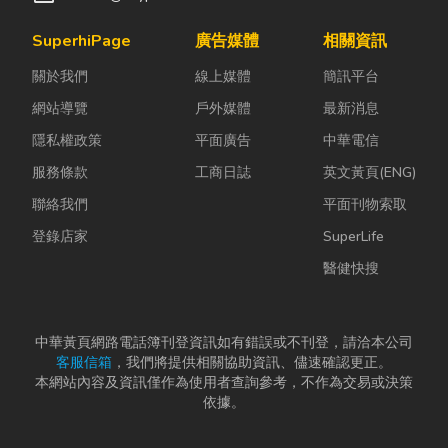
SuperhiPage
廣告媒體
相關資訊
關於我們
線上媒體
簡訊平台
網站導覽
戶外媒體
最新消息
隱私權政策
平面廣告
中華電信
服務條款
工商日誌
英文黃頁(ENG)
聯絡我們
平面刊物索取
登錄店家
SuperLife
醫健快搜
中華黃頁網路電話簿刊登資訊如有錯誤或不刊登，請洽本公司
客服信箱
，我們將提供相關協助資訊、儘速確認更正。
本網站內容及資訊僅作為使用者查詢參考，不作為交易或決策
依據。