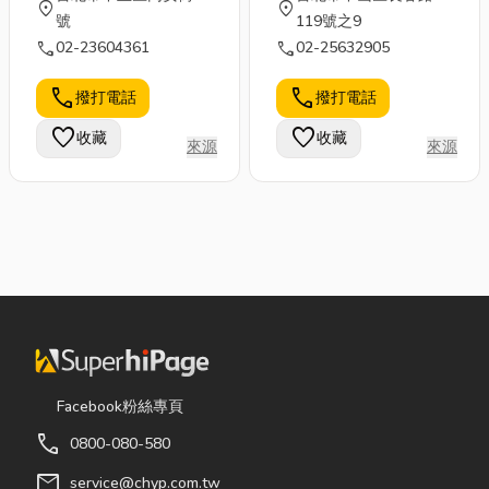
location_on
location_on
號
119號之9
call
call
02-23604361
02-25632905
call
call
撥打電話
撥打電話
favorite
favorite
收藏
收藏
來源
來源
Facebook粉絲專頁
call
0800-080-580
mail
service@chyp.com.tw