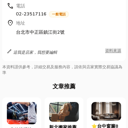
call
電話
02-23517116
一般電話
location_on
地址
台北市中正區鎮江街2號
edit
資料來源
這我是店家，我想要編輯
本資料謹供參考，詳細交易及服務內容，請依與店家實際交易協議為
準
文章推薦
⭐台中窗簾8
新北搬家推薦