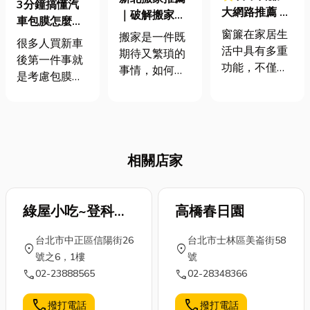
3分鐘搞懂汽
大網路推薦 窗
｜破解搬家五
車包膜怎麼
簾有哪些種類
大選擇難題，
窗簾在家居生
搬家是一件既
挑！從TPU犀
很多人買新車
與功能 7種常
讓你輕鬆搬家
活中具有多重
期待又繁瑣的
牛皮到PVC改
後第一件事就
見窗簾的特色
無煩惱！
功能，不僅是
事情，如何挑
色膜，哪個最
是考慮包膜。
與功能說明
實用的軟裝飾
選一家可靠的
適合你？
小編當初也超
品，更是為了
搬家公司，是
猶豫，到底有
提高居住舒適
每個搬家人面
沒有必要？其
度、滿足隱私
臨的首要挑
實汽車包膜不
需求以及實現
戰。市面上搬
相關店家
只讓車更有
對光線、溫度
家公司琳瑯滿
型，更重要的
等環境因素的
目，價格透明
是保護車漆不
調控。因此，
度、服務品質
被刮傷、鳥屎
綠屋小吃~登科滷
高橋春日園
在室內裝潢
及評價等參差
腐蝕，還能防
味
中，選擇合適
不齊，讓人難
台北市中正區信陽街26
台北市士林區美崙街58
止日曬退色。
location_on
location_on
的窗簾是一個
以抉擇。以下
號之6，1樓
號
現在包膜選擇
需要慎重考慮
為您整理了搬
call
call
02-23888565
02-28348366
超多，顏色、
的問題。文章
家常見的五大
材質、風格通
整理了台中窗
難題，幫助您
call
call
撥打電話
撥打電話
通能客製化，