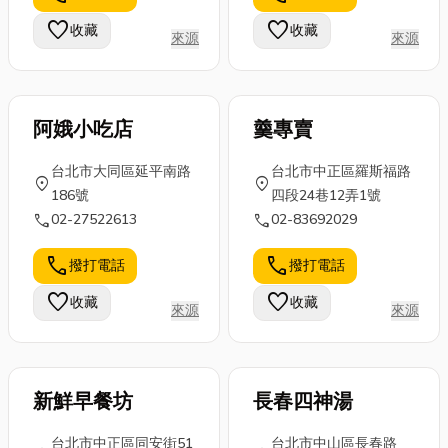
簾的9間網路
搬家無憂，輕
這篇帶你快速
favorite
favorite
收藏
收藏
高人氣窗簾專
鬆解決煩惱！
來源
來源
搞懂，汽車包
賣店，同時整
搬家常見...
膜怎麼挑最適
理...
合...
阿娥小吃店
羹專賣
台北市大同區延平南路
台北市中正區羅斯福路
location_on
location_on
186號
四段24巷12弄1號
call
call
02-27522613
02-83692029
call
call
撥打電話
撥打電話
favorite
favorite
收藏
收藏
來源
來源
新鮮早餐坊
長春四神湯
台北市中正區同安街51
台北市中山區長春路