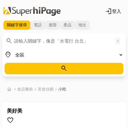
login
登入
關鍵字
搜尋
電話
進階
產品
地址
關鍵字
search
/
地區
place
search
首頁
home
chevron_right
食品餐飲
chevron_right
美食佳餚
chevron_right
小吃
美好美
favorite