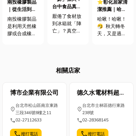
南投橡膠製品
⭐彰化居家清
台中食品真空
｜從生活到工
潔推薦｜哈
包裝機，鎖住
厭倦了食材放
業的應用，幫
啾！哈啾！ 告
南投橡膠製品
哈啾！哈啾！
美味，延長食
到冰箱就「陣
助產線節省人
別過敏人！ 房
是利用天然橡
🤧 秋天轉冬
材壽命！
亡」？真空包
力、提升效率
間灰塵清理指
膠或合成橡膠
天，又是過敏
裝讓你輕鬆告
南🤧
製成的各類產
兒們最難熬的
別食物浪費！
品，具有彈
時候了！換季
不只蔬菜水
性、耐磨、抗
時節，空氣中
果，肉類、海
水、抗油、耐
的灰塵和過敏
鮮、乾貨通通
相關店家
化學腐蝕等特
原特別多，鼻
都能真空！餐
性，應用非常
子癢、眼睛
廳老闆再也不
廣泛。南投橡
癢、皮膚癢...
用擔心食材壞
膠製品依照其
博市企業有限公司
德久水電材料超市
各種不舒服通
掉，小編跟你
用途、形狀、
通都來了！房
〈天母德行店〉
說一個秘密，
台北市松山區南京東路
台北市士林區德行東路
製造方式與使
間灰塵多更是
location_on
location_on
想讓食材放更
三段346號8樓之11
238號
用環境等，可
重災區！ 灰
久、吃得更安
call
call
02-27112633
02-28368145
分為許多類
塵、塵蟎、毛
心？食品真空
型。 橡膠製品
髮... 到處都
包裝機就是你
call
call
撥打電話
撥打電話
分類 工業用途
是，讓人噴嚏