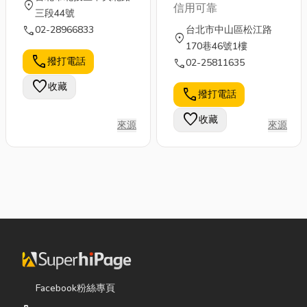
location_on
信用可靠
三段44號
call
02-28966833
台北市中山區松江路
location_on
170巷46號1樓
call
撥打電話
call
02-25811635
favorite
收藏
call
撥打電話
favorite
收藏
來源
來源
Facebook粉絲專頁