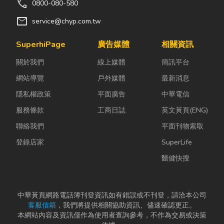
call
0800-080-580
mail
service@chyp.com.tw
SuperhiPage
廣告媒體
相關資訊
關於我們
線上媒體
簡訊平台
網站導覽
戶外媒體
最新消息
隱私權政策
平面廣告
中華電信
服務條款
工商日誌
英文黃頁(ENG)
聯絡我們
平面刊物索取
登錄店家
SuperLife
醫健快搜
中華黃頁網路電話簿刊登資訊如有錯誤或不刊登，請洽本公司
客服信箱
，我們將提供相關協助資訊、儘速確認更正。
本網站內容及資訊僅作為使用者查詢參考，不作為交易或決策