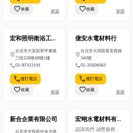
的最佳幫手！
．輪胎製造:橡
打不停！ 🤧別
favorite
favorite
收藏
收藏
省錢又方便，
來源
來源
膠是...
擔...
讓你荷包笑呵
呵...
宏和照明衛浴工程
億安水電材料行
行
台北市大安區和平東路
台北市大同區長安西路
location_on
location_on
三段228巷68號1樓
340號
call
call
02-87323191
02-25504563
call
call
撥打電話
撥打電話
favorite
favorite
收藏
收藏
來源
來源
新合企業有限公司
宏翊水電材料有限
公司
認識我們: 誠懇服務，
台北市北投區中央北路