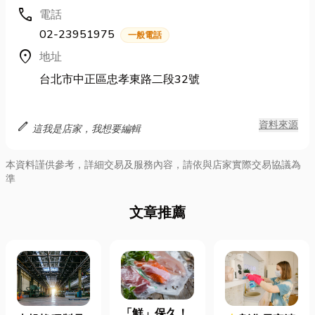
call
電話
02-23951975
一般電話
location_on
地址
台北市中正區忠孝東路二段32號
edit
資料來源
這我是店家，我想要編輯
本資料謹供參考，詳細交易及服務內容，請依與店家實際交易協議為
準
文章推薦
「鮮」保久！