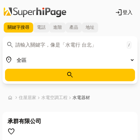
login
登入
關鍵字
搜尋
電話
進階
產品
地址
關鍵字
search
/
地區
place
search
首頁
home
chevron_right
住屋居家
chevron_right
水電空調工程
chevron_right
水電器材
承群有限公司
favorite