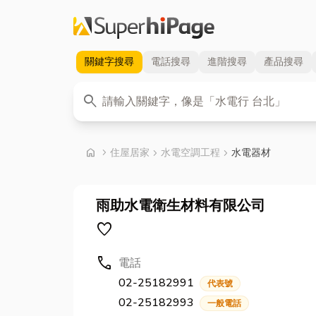
關鍵字
搜尋
電話
搜尋
進階
搜尋
產品
搜尋
關鍵字
search
首頁
home
chevron_right
住屋居家
chevron_right
水電空調工程
chevron_right
水電器材
雨助水電衛生材料有限公司
favorite
call
電話
02-25182991
代表號
02-25182993
一般電話