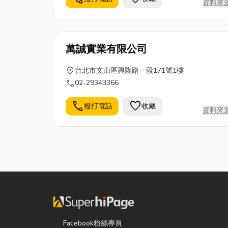
資料來
萬誠實業有限公司
location_on
台北市文山區興隆路一段171號1樓
call
02-29343366
call
favorite
撥打電話
收藏
資料來
Facebook粉絲專頁