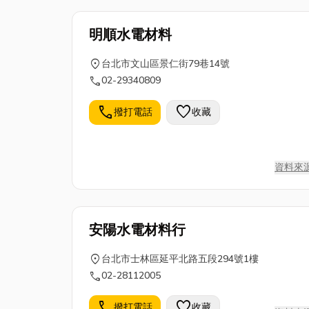
明順水電材料
location_on
台北市文山區景仁街79巷14號
call
02-29340809
call
favorite
撥打電話
收藏
資料來
安陽水電材料行
location_on
台北市士林區延平北路五段294號1樓
call
02-28112005
call
favorite
撥打電話
收藏