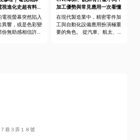
電視進化史超有料，
加工優勢與常見應用一次看懂
更要懂！
的電視螢幕突然陷入
在現代製造業中，精密零件加
出異響，或是色彩變
工與自動化設備應用扮演極重
那份無助感相信許多
要的角色。 從汽車、航太、
同感！電視不僅是家
電子產品，到醫療器材與日常
更是接收世界資訊、
用品，許多零件都需要仰賴
娛樂的「靈魂之
CNC車床加工與CNC銑床加工
而，您知道嗎？從昔
來完成。 這兩種自動化方式
黑白顯像管，到今日
常被一起提到，但實際上差異
LED螢幕，電視本
不小。 以下就帶你一次看...
７巷３弄１８號