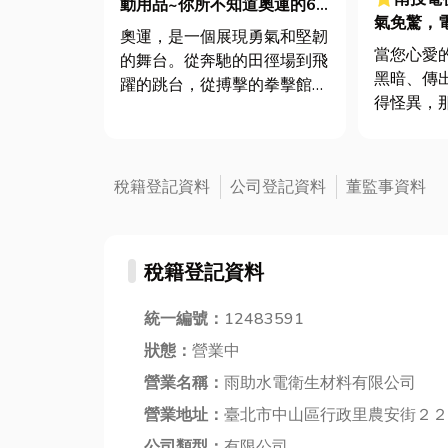
動用品~你所不知道奧運的6
氣免驚，
個傳奇運動員
奧運，是一個展現勇氣和堅韌
故障排除
當您心愛
的舞台。從奔馳的田徑場到飛
黑暗、傳
躍的跳台，從搏擊的拳擊館到
得怪異，
縱身的游泳池，每一個運動場
人都深有
地都見證了無數運動員的奮鬥
中擺設，
和汗水。他們不畏艱難，勇往
享受影音
直前，只為了追逐心中的那份
稅籍登記資料
公司登記資料
董監事資料
窗」。然
夢想，那份對奧運金牌的渴
日笨重的
望。瘋奧運是不是讓自己也想
超薄智慧O
動起來了...
稅籍登記資料
身就蘊藏...
統一編號：
12483591
狀態：
營業中
營業名稱：
雨助水電衛生材料有限公司
營業地址：
臺北市中山區行政里農安街２２
公司類型：
有限公司