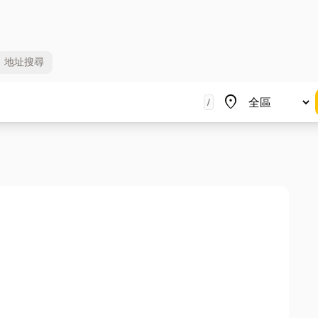
地址
搜尋
地區
place
/