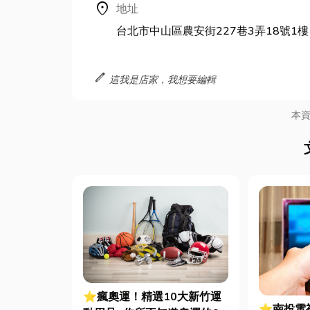
location_on
地址
台北市中山區農安街227巷3弄18號1樓
edit
這我是店家，我想要編輯
本
⭐瘋奧運！精選10大新竹運
⭐南投電