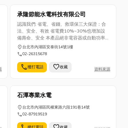
承隆節能水電科技有限公司
認識我們: 省電、省錢、救環保三大保證：合
法、安全、有效 省電費10%~30%也增加設
備壽命、安全 本產品絕非電容器或自動功率
因數調整器 客戶用電安全、省錢是品義的理
location_on
台北市內湖區安泰街14號1樓
念 電力供應輸送過程中為了避免送電過程中
call
02-26315678
的損秏及尖峰用電時段而造成未端用戶電壓過
低，故會以較高的電壓輸送，因此用戶實際所
call
favorite
撥打電話
收藏
源
資料來源
承受的電壓會高於設備的額定電壓，多餘的電
壓不僅不能讓負載設備更有效的運轉，反而是
導致設備過熱及縮短壽命的主因，故多餘的電
就白白浪費。 於是品義全方位節電器，採用
石潭專業水電
感應負載用電效率，以再生回饋方式調節，所
需電力于以優質化，減少電力消秏。因減少用
location_on
台北市內湖區民權東路六段191巷14號
電秏量，故可延長用電設備壽命，又可節省
call
02-87919519
10%~30%之可觀電費。 品義全方位節電
call
favorite
器，開店、做生意最有利，備有單向
撥打電話
收藏