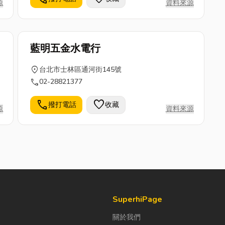
源
資料來源
110/220V（30A-100A）三相
220/440V（30A-600A）。省電器產品：直
接式;自動偵測式。
藍明五金水電行
location_on
台北市士林區通河街145號
call
02-28821377
call
favorite
撥打電話
收藏
源
資料來源
SuperhiPage
關於我們