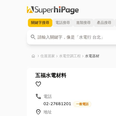
關鍵字
搜尋
電話
搜尋
進階
搜尋
產品
搜尋
關鍵字
search
首頁
home
chevron_right
住屋居家
chevron_right
水電空調工程
chevron_right
水電器材
五福水電材料
favorite
call
電話
02-27681201
一般電話
location_on
地址