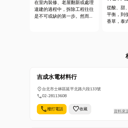
個關鍵建議
在室內裝修、老屋翻新或處理
國菜的五
從酸、甜
違建的過程中，拆除工程往往
平衡，到
是不可或缺的第一步。然而，
香草，泰
許多人對拆除工程的認知仍停
味蕾的饗
留在「拆掉就好」，實際上，
縮影。每
一場拆除工程若處理不當，不
人對生活
僅會影響後續施工品質，更可
食材與香
能帶來安全、法規或預算上的
出獨特又
問題。那麼，面對眾多拆除工
也對這充
程公司...
到好奇...
吉成水電材料行
location_on
台北市士林區延平北路六段133號
call
02-28113608
call
favorite
撥打電話
收藏
資料來