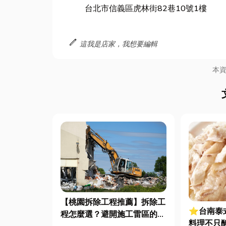
台北市信義區虎林街82巷10號1樓
edit
這我是店家，我想要編輯
本
【桃園拆除工程推薦】拆除工
⭐台南泰
程怎麼選？避開施工雷區的5
料理不只