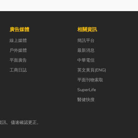
廣告媒體
相關資訊
線上媒體
簡訊平台
戶外媒體
最新消息
平面廣告
中華電信
工商日誌
英文黃頁(ENG)
平面刊物索取
SuperLife
醫健快搜
資訊、儘速確認更正。