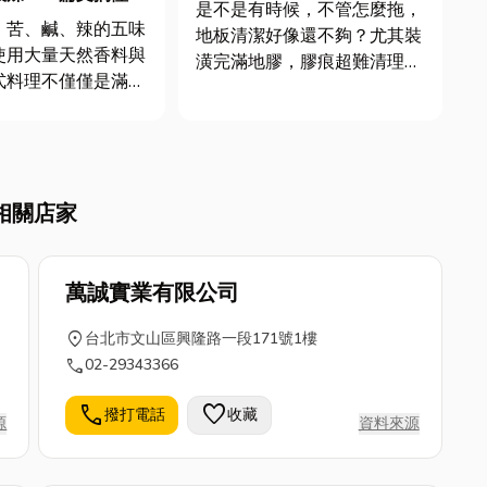
心！
是不是有時候，不管怎麼拖，
味平衡與文化魅力
、苦、鹹、辣的五味
地板清潔好像還不夠？尤其裝
使用大量天然香料與
潢完滿地膠，膠痕超難清理，
式料理不僅僅是滿足
自己又沒時間慢慢處理。 如
宴，更是泰國文化的
果你跟我一樣忙碌，真的可以
一道菜都蘊藏著泰國
考慮找專業幫忙打蠟、除膠，
的熱情與智慧，透過
省時又省力，地板亮晶晶踩起
料的巧妙搭配，創造
來才舒服！ 不管是居家、辦
相關店家
迷人的風味。如果你
公室還是賣場，高雄地毯清
滿魅力的飲食文化感
潔、...
萬誠實業有限公司
location_on
台北市文山區興隆路一段171號1樓
call
02-29343366
call
favorite
撥打電話
收藏
源
資料來源