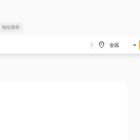
地址
搜尋
地區
place
/