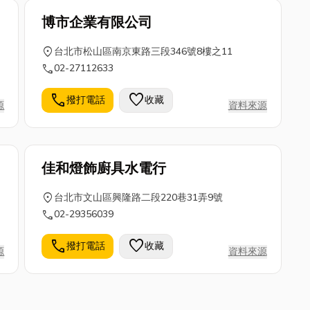
博市企業有限公司
location_on
台北市松山區南京東路三段346號8樓之11
call
02-27112633
call
favorite
撥打電話
收藏
源
資料來源
佳和燈飾廚具水電行
location_on
台北市文山區興隆路二段220巷31弄9號
call
02-29356039
call
favorite
撥打電話
收藏
源
資料來源