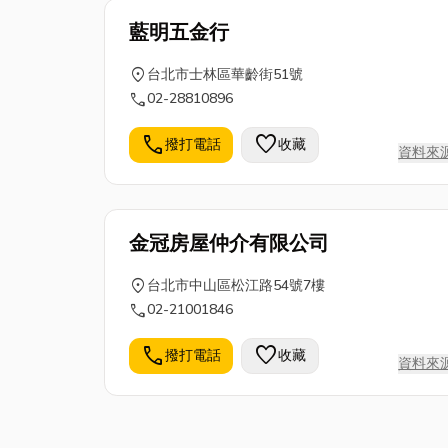
藍明五金行
location_on
台北市士林區華齡街51號
call
02-28810896
call
favorite
撥打電話
收藏
資料來
金冠房屋仲介有限公司
location_on
台北市中山區松江路54號7樓
call
02-21001846
call
favorite
撥打電話
收藏
資料來