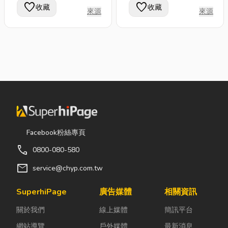
favorite
favorite
收藏
收藏
出力與美的表演效果，
統表演藝術，將傳統結
來源
來源
本團希望為龍獅鼓藝的
合創新，並以呈現傳統
推廣能向前邁進一大
文化、民俗藝術為主軸
步，更使民俗技藝得以
演出，以改變對既有傳
傳承。 由策劃、統籌
統表演藝術的觀點及發
以至典禮完畢都為客戶
揚推廣醒獅擊鼓技藝為
提供一站式服務，對於
第一目標。期望能將醒
團員之外型及儀表素有
獅、擊鼓傳統文化跨越
嚴格規定．每次演出均
既有的框架，讓許多的
穿著整齊制服，並於表
不可能 化為聲聲的驚
演前一小時到達場地準
喜與讚嘆。
Facebook粉絲專頁
備，務求表演質素達到
call
0800-080-580
高級水準 。
mail
service@chyp.com.tw
SuperhiPage
廣告媒體
相關資訊
關於我們
線上媒體
簡訊平台
網站導覽
戶外媒體
最新消息