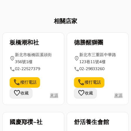
面。一份裝訂
剩下的點數該
是否令您回味
專業、設計精
怎麼用而煩惱
無窮？這些來
相關店家
美的文件，能
嗎？別讓你的
自台灣水果農
讓您的報告、
文化幣躺在手
業的「神級水
提案或產品型
機裡過期啦！
果」，無論是
錄看起來更具
板橋潮和社
台中其實藏著
德勝醒獅團
香氣濃郁的鳳
價值感，進而
許多超棒的藝
梨釋迦、細緻
新北市板橋區溪頭街
新北市三重區中華路
提升客戶對您
文景點和活
綿密的牛奶芭
location_on
location_on
356號1樓
123巷11號4樓
企業的專業印
動，讓你輕鬆
樂，還是清脆
call
call
02-22527379
02-29833260
象。本文將會
把點數花光
爽口的黑珍珠
分享5種常見
光，還能為生
蓮霧，不僅滿
call
call
撥打電話
撥打電話
的裝訂種類，
活增添不少樂
足了我們的味
文末還會再介
趣。這篇文章
蕾，更彰顯了
favorite
favorite
收藏
收藏
來源
來源
紹台北印刷推
將為你精心挑
台灣農業的非
薦，想了解更
選台中的花幣
凡實力。它們
多就...
好去...
之...
國慶鄍禶~社
舒活養生會館