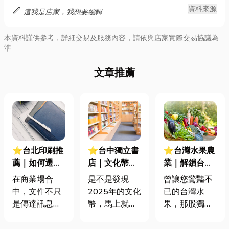
edit
資料來源
這我是店家，我想要編輯
本資料謹供參考，詳細交易及服務內容，請依與店家實際交易協議為
準
文章推薦
⭐台北印刷推
⭐台中獨立書
⭐台灣水果農
薦｜如何選擇
店｜文化幣還
業｜解鎖台灣
專業裝訂？5
沒花完？台中
水果的神級密
在商業場合
是不是發現
曾讓您驚豔不
種裝訂展現您
這幾個花幣好
碼，氣候、技
中，文件不只
2025年的文化
已的台灣水
的專業與品味
去處一次看
術與農人精神
是傳達訊息的
幣，馬上就要
果，那股獨特
的完美結合
工具，更代表
在年底到期
的甜美與豐富
著公司的門
了？你還在為
多樣的滋味，