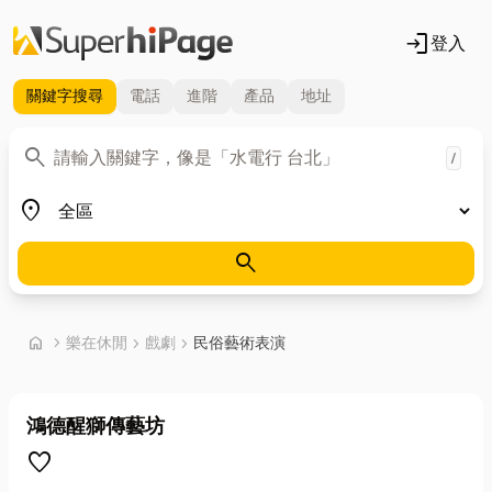
login
登入
關鍵字
搜尋
電話
進階
產品
地址
關鍵字
search
/
地區
place
search
首頁
home
chevron_right
樂在休閒
chevron_right
戲劇
chevron_right
民俗藝術表演
鴻德醒獅傳藝坊
favorite