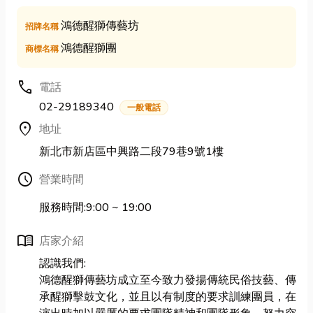
鴻德醒獅傳藝坊
招牌名稱
鴻德醒獅團
商標名稱
call
電話
02-29189340
一般電話
location_on
地址
新北市新店區中興路二段79巷9號1樓
Schedule
營業時間
服務時間:9:00 ~ 19:00
menu_book
店家介紹
認識我們:
鴻德醒獅傳藝坊成立至今致力發揚傳統民俗技藝、傳
承醒獅擊鼓文化，並且以有制度的要求訓練團員，在