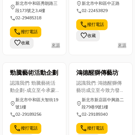
location_on
新北市中和區秀朗路三
新北市中和區中正路
location_on
call
段173號之3,4樓
02-22453829
call
02-29485318
call
撥打電話
call
撥打電話
favorite
收藏
favorite
收藏
來源
來源
勁騰藝術活動企劃
鴻德醒獅傳藝坊
認識我們: 勁騰藝術活
認識我們: 鴻德醒獅傳
動企劃-成立至今承蒙
藝坊成立至今致力發揚
各界支持及鼓勵，並以
傳統民俗技藝、傳承醒
新北市中和區大智街19
新北市新店區中興路二
location_on
location_on
制度化的管理、嚴格的
獅擊鼓文化，並且以有
號1樓
段79巷9號1樓
訓練、素質的要求、專
制度的要求訓練團員，
call
call
02-29189256
02-29189340
業精緻的演出、民俗與
在演出時加以嚴厲的要
現代的結合，融合燈
求團隊精神和團隊形
call
call
撥打電話
撥打電話
光、舞台、音效，呈現
象，努力突破與創新傳