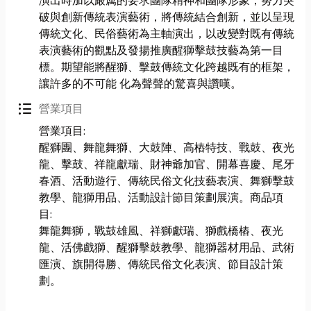
演出時加以嚴厲的要求團隊精神和團隊形象，努力突
破與創新傳統表演藝術，將傳統結合創新，並以呈現
傳統文化、民俗藝術為主軸演出，以改變對既有傳統
表演藝術的觀點及發揚推廣醒獅擊鼓技藝為第一目
標。期望能將醒獅、擊鼓傳統文化跨越既有的框架，
讓許多的不可能 化為聲聲的驚喜與讚嘆。
format_list_bulleted
營業項目
營業項目:
醒獅團、舞龍舞獅、大鼓陣、高樁特技、戰鼓、夜光
龍、擊鼓、祥龍獻瑞、財神爺加官、開幕喜慶、尾牙
春酒、活動遊行、傳統民俗文化技藝表演、舞獅擊鼓
教學、龍獅用品、活動設計節目策劃展演。商品項
目:
舞龍舞獅，戰鼓雄風、祥獅獻瑞、獅戲橋樁、夜光
龍、活佛戲獅、醒獅擊鼓教學、龍獅器材用品、武術
匯演、旗開得勝、傳統民俗文化表演、節目設計策
劃。