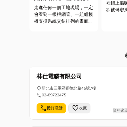
裡鋪上溫
租賃服務
走進任何一個工地現場，一定
卻被琳瑯
會看到一根根鋼管、一組組模
煞嗎？別
板支撐系統交錯排列的畫面。
小幫手，
它們看似只是臨時結構，但事
有趣的方
實上，這些模板支撐系統才是
的大小事
整棟建築能否穩固、安全成形
地板的朋
的關鍵 💪。在建築工程中，
從種類、
模板支撐系統製造生產是一門
次幫你...
講究技術、材料與安全的專
業。從...
林仕電腦有限公司
location_on
新北市三重區福德北路45號7樓
call
02-89722475
call
favorite
撥打電話
收藏
資料來