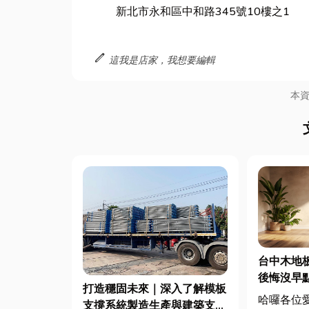
新北市永和區中和路345號10樓之1
edit
這我是店家，我想要編輯
本
台中木地
後悔沒早
打造穩固未來｜深入了解模板
秘訣！
哈囉各位
支撐系統製造生產與建築支撐