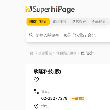
關鍵字
搜尋
電話
搜尋
進階
搜尋
產品
搜尋
關鍵字
search
首頁
home
chevron_right
資訊通信
chevron_right
電腦資訊服務
chevron_right
程式設計
承隆科技(股)
favorite
call
電話
02-29277278
一般電話
location_on
地址