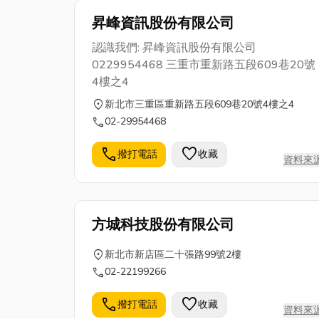
昇峰資訊股份有限公司
認識我們: 昇峰資訊股份有限公司
0229954468 三重市重新路五段609巷20號
4樓之4
location_on
新北市三重區重新路五段609巷20號4樓之4
call
02-29954468
call
favorite
撥打電話
收藏
資料來
方城科技股份有限公司
location_on
新北市新店區二十張路99號2樓
call
02-22199266
call
favorite
撥打電話
收藏
資料來