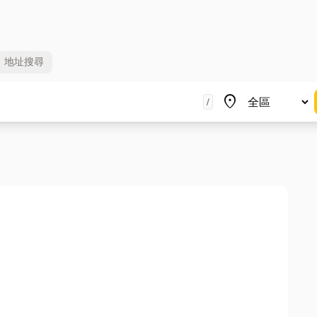
地址
搜尋
地區
place
/