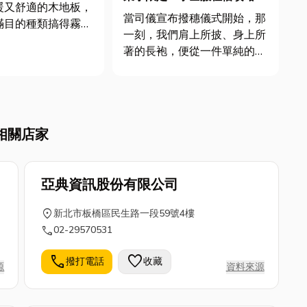
暖又舒適的木地板，
你不知道的長袍冷知識
當司儀宣布撥穗儀式開始，那
滿目的種類搞得霧煞
一刻，我們肩上所披、身上所
擔心！身為你的居家
著的長袍，便從一件單純的衣
小編今天要用最簡單
物，昇華為一段學術旅程最莊
式，帶你了解木地板
嚴的註腳。在無數快門聲和掌
，特別是想找台中木
聲中，學士服似乎只是畢業照
友，這篇一定要看！
中不可或缺的背景色，然而你
挑選重點到價格，一
相關店家
是否好奇學士服是如何變成學
術符號？頭頂的方帽為何是方
形？今...
亞典資訊股份有限公司
location_on
新北市板橋區民生路一段59號4樓
call
02-29570531
call
favorite
撥打電話
收藏
源
資料來源