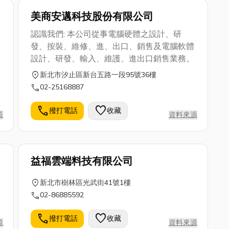
美商安邁科技股份有限公司
認識我們: 本公司從事電腦硬體之設計、研
發、按裝、維修、進、出口、銷售及電腦軟體
設計、研發、輸入、維護、進出口銷售業務。
location_on
新北市汐止區新台五路一段95號36樓
call
02-25168887
call
favorite
撥打電話
收藏
源
資料來源
益福雲端料技有限公司
location_on
新北市樹林區光武街41號1樓
call
02-86885592
call
favorite
撥打電話
收藏
源
資料來源