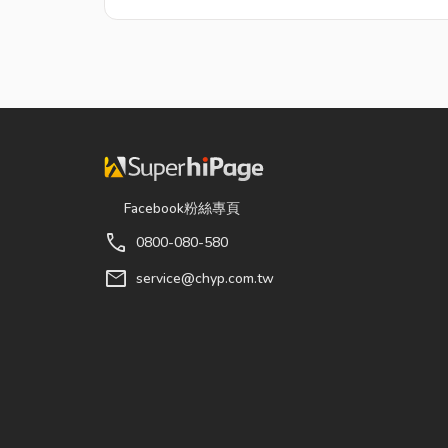
Facebook粉絲專頁
call
0800-080-580
mail
service@chyp.com.tw