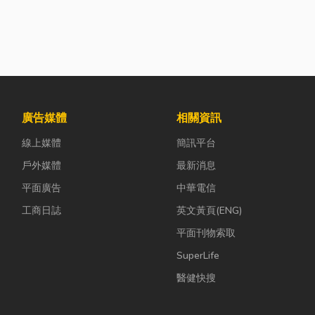
廣告媒體
相關資訊
線上媒體
簡訊平台
戶外媒體
最新消息
平面廣告
中華電信
工商日誌
英文黃頁(ENG)
平面刊物索取
SuperLife
醫健快搜