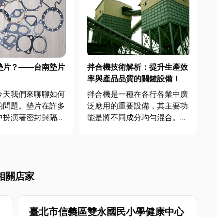
墊片？——台南墊片
拌合機技術解析：提升生產效
率與產品品質的關鍵設備！
今天我們來聊聊如何
拌合機是一種在各行各業中廣
的問題。墊片在許多
泛應用的重要設備，其主要功
中扮演著密封與隔離
能是將不同成分均勻混合。無
色，無論是工業維
論是食品加工、建材生產，還
安裝或設備保養，選
是化學工業，拌合機都發揮著
墊片都直接影響設備
不可替代的作用。它通過旋
作與使用壽命。市場
轉、振動等機械運動方式，使
相關店家
種類繁多，包括非石
物料充分接觸和融合，實現快
石棉墊片、金屬墊片
速且均勻的混合效果。 在建
材行業...
臺北市信義區雙永國民小學健康中心