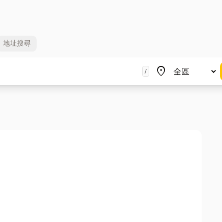
地址
搜尋
地區
place
/