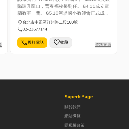
賜調升龍山，曹春福校長到任。 84.11成立電
腦教室一間。 85.10河堤國小教師會正式成
立。首任會長劉枌。 86.1.25河堤國小全球資
location_on
台北市中正區汀州路二段180號
訊網首頁誕生。 網址
call
02-23677144
http://www.tmtc.edu.tw/ ~whp38。 86.8.5
楊銘雄調長萬大，張明仁接掌本校。 88.6完
call
favorite
撥打電話
收藏
源
資料來源
成舊電腦教室更新，並成立新電腦教室一間。
88.8張明仁調任龍山國小，邢小萍接掌本校。
88.8本校ADSL專線完成架設，並接上行政網
路。 對外提供網際網路服務，網址
http://www.htps.tp.edu.tw/ 89.8校園電力改
善工程完工，提供未來學校發展與資訊化教室
用電所需。 90.1完成校園網路佈建，以光纖
為骨幹，並完成每班二個網路點。 91.1班班
SuperhiPage
有電腦佈建完成。 91.8專科教室整建完成，
關於我們
提供學生舒適學習環境。 91.10校園美化綠化
網站導覽
工程與視聽教室重新整建完工。 92.8邢小萍
續任本校校長。
隱私權政策