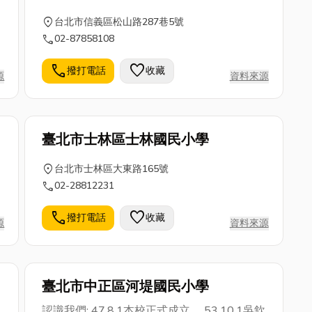
location_on
台北市信義區松山路287巷5號
call
02-87858108
call
favorite
撥打電話
收藏
源
資料來源
臺北市士林區士林國民小學
location_on
台北市士林區大東路165號
call
02-28812231
call
favorite
撥打電話
收藏
源
資料來源
臺北市中正區河堤國民小學
認識我們: 47.8.1本校正式成立。 53.10.1吳欽