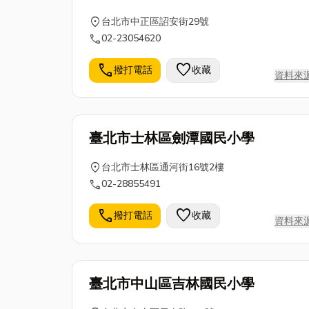
location_on
台北市中正區詔安街29號
call
02-23054620
call
favorite
撥打電話
收藏
資料來
臺北市士林區劍潭國民小學
location_on
台北市士林區通河街16號2樓
call
02-28855491
call
favorite
撥打電話
收藏
資料來
臺北市中山區吉林國民小學