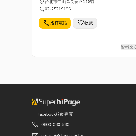
location_on
台北市中山區長春路116號
call
02-25219196
call
favorite
撥打電話
收藏
資料來
Facebook粉絲專頁
call
0800-080-580
mail
service@chyp.com.tw