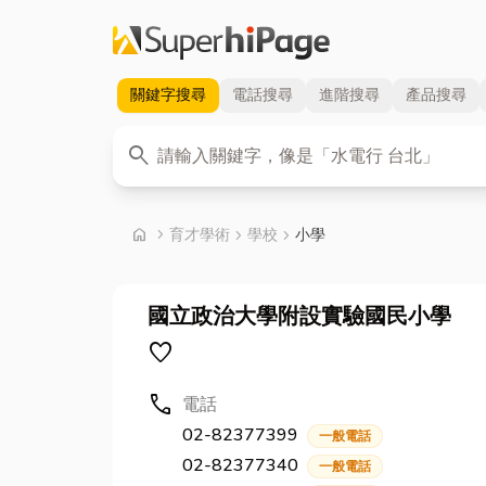
關鍵字
搜尋
電話
搜尋
進階
搜尋
產品
搜尋
關鍵字
search
首頁
home
chevron_right
育才學術
chevron_right
學校
chevron_right
小學
國立政治大學附設實驗國民小學
favorite
call
電話
02-82377399
一般電話
02-82377340
一般電話