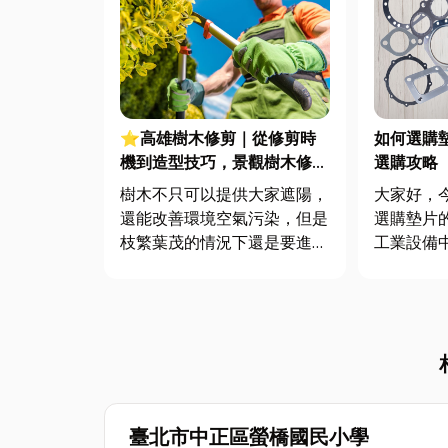
⭐高雄樹木修剪｜從修剪時
如何選購
機到造型技巧，景觀樹木修剪
選購攻略
指南一次掌握
樹木不只可以提供大家遮陽，
大家好，
還能改善環境空氣污染，但是
選購墊片
枝繁葉茂的情況下還是要進行
工業設備
景觀樹木修剪，那我們要如何
的重要角
修剪樹木？有哪些修剪樹木注
修、管線
意事項要了解？樹木修剪時機
擇合適的
又是如何？今天小編會一併分
的正常運
享給各位探討樹木修剪目的，
上的墊片
以及修剪樹木造型的方法，文
棉墊片、
末還會...
等，每一...
臺北市中正區螢橋國民小學