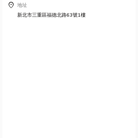
location_on
地址
新北市三重區福德北路63號1樓