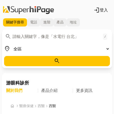
login
登入
關鍵字
搜尋
電話
進階
產品
地址
關鍵字
search
/
地區
place
search
游眼科診所
關於我們
產品介紹
更多資訊
首頁
home
chevron_right
醫療保健
chevron_right
西醫
chevron_right
西醫