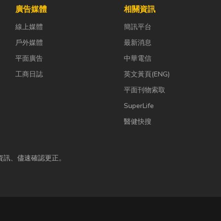
廣告媒體
相關資訊
線上媒體
簡訊平台
戶外媒體
最新消息
平面廣告
中華電信
工商日誌
英文黃頁(ENG)
平面刊物索取
SuperLife
醫健快搜
資訊、儘速確認更正。