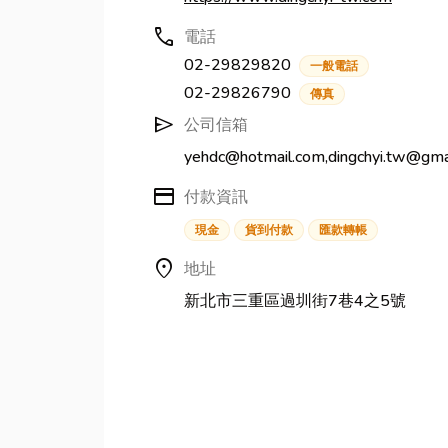
call
電話
02-29829820
一般電話
02-29826790
傳真
send
公司信箱
yehdc@hotmail.com,dingchyi.tw@gma
credit_card
付款資訊
現金
貨到付款
匯款轉帳
location_on
地址
新北市三重區過圳街7巷4之5號