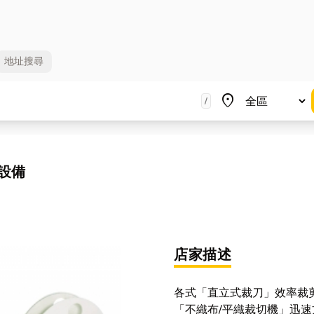
地址
搜尋
地區
place
/
設備
店家描述
各式「直立式裁刀」效率裁
「不織布/平織裁切機」迅