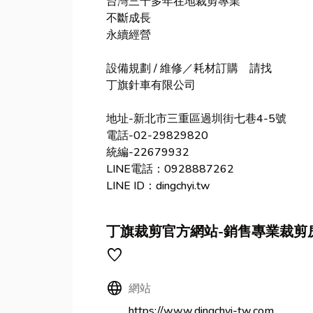
台灣三十多年在地裁剪專業
不斷成長
永續經營
設備規劃 / 維修／耗材訂購 請找
丁旗針車有限公司
地址-新北市三重區過圳街七巷4-5號
電話-02-29829820
統編-22679932
LINE電話：0928887262
LINE ID：dingchyi.tw
丁旗裁剪官方網站-銷售專業裁剪
favorite
Language
網站
https://www.dingchyi-tw.com