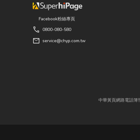
Facebook粉絲專頁
call
0800-080-580
mail
service@chyp.com.tw
中華黃頁網路電話簿