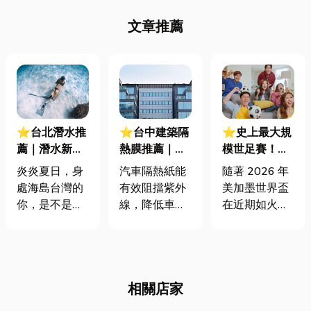
文章推薦
⭐台北潛水推
⭐台中建築隔
⭐史上最大規
薦｜潛水新手
熱膜推薦｜告
模世足賽！
必看！水肺vs.
別悶熱！一篇
2026世足賽程
炎炎夏日，身
汽車隔熱紙能
隨著 2026 年
自由潛水差在
告訴你隔熱紙
表、最新預測
處海島台灣的
有效阻擋紫外
美加墨世界盃
哪？裝備、安
好處有哪些?優
與世足台灣紡
你，是不是也
線，降低車內
在近期如火如
全一次搞懂！
選店家一次搞
織代工大廠一
感受到一股潛
溫度，建築隔
荼地展開了！
懂
次看
水熱潮了呢？
熱膜亦是如
全球無數球迷
越來越多人紛
此。那麼，在
的目光再次聚
紛投入海底的
選購建築隔熱
焦在這場四年
相關店家
懷抱，甚至考
膜時，我們應
一度的足球巔
取了潛水證
該考量哪些因
峰賽事上。那