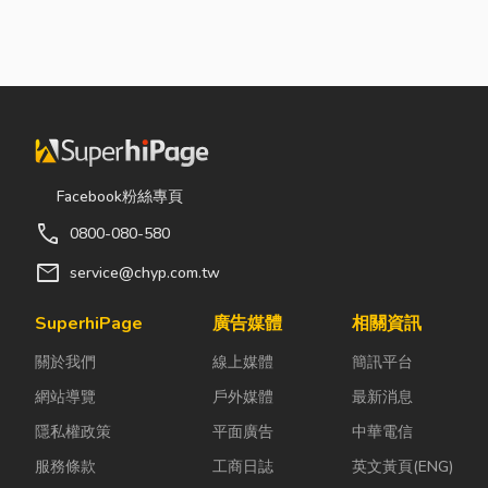
Facebook粉絲專頁
call
0800-080-580
mail
service@chyp.com.tw
SuperhiPage
廣告媒體
相關資訊
關於我們
線上媒體
簡訊平台
網站導覽
戶外媒體
最新消息
隱私權政策
平面廣告
中華電信
服務條款
工商日誌
英文黃頁(ENG)