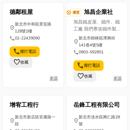
照！然而，面
素呢？又有哪
本屆賽事創下
對眾多選擇，
德鄰租屋
些台中店家值
旭昌企業社
了多項歷史紀
award_star
優質
你是否好奇：
得推薦呢？今
錄：它不僅是
旭昌鐵皮屋、鐵件、鐵
新北市中和區景安路
水肺潛水和自
天就讓小編帶
由美國、加拿
location_on
工廠 我們專攻鐵件製
128號2樓
由潛水究竟有
您深入了解建
大與墨西哥三
作(各種造型)、鐵皮屋
call
02-22439090
新北市樹林區潭興街
什麼不同？ 投
築隔熱膜的相
國聯合主辦，
location_on
搭設，廠房、門窗、鐵
141巷4號5樓
入這項迷人運
關知識，並推
更是史上首次
構、鐵皮工程、防水工
call
撥打電話
call
0903-592851
動前，又有哪
薦幾家在地的
將參賽隊伍擴
程皆能服務。 專業經
些安全注意事
優質台中建築
編至 48 支國
favorite
收藏
驗豐富的團隊 大小工
call
撥打電話
項？ 以及，常
隔熱膜店家。
家隊。長達 3...
程都能承包 細心溝通
見的潛水裝...
建...
favorite
收藏
滿足對鐵件製品得需
來源
來源
求。 只要是您看到的”
鐵製品”，我們都能為
客戶製作。需要您加
增宥工程行
岳鋒工程有限公司
line或電話聯絡-旭昌鐵
皮屋，我們會盡最大的
新北市新店區安康路一
新北市淡水區興仁路28
能力滿足您的需求。
location_on
location_on
段
號