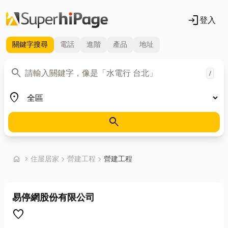
login
登入
關鍵字
搜尋
電話
進階
產品
地址
關鍵字
search
/
地區
place
search
首頁
home
chevron_right
住屋居家
chevron_right
營建工程
chevron_right
營建工程
易停網股份有限公司
favorite