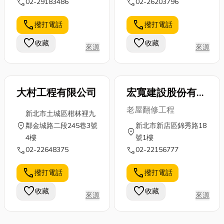
call
call
02-29183486
02-26203796
call
call
撥打電話
撥打電話
favorite
favorite
收藏
收藏
來源
來源
大村工程有限公司
宏寬建設股份有限
公司
老屋翻修工程
新北市土城區柑林裡九
location_on
鄰金城路二段245巷3號
新北市新店區錦秀路18
location_on
4樓
號1樓
call
call
02-22648375
02-22156777
call
call
撥打電話
撥打電話
favorite
favorite
收藏
收藏
來源
來源