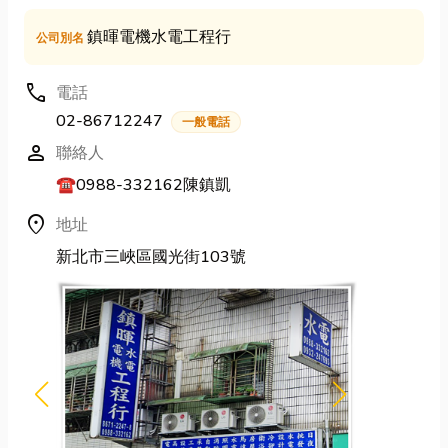
鎮暉電機水電工程行
公司別名
call
電話
02-86712247
一般電話
person
聯絡人
☎️0988-332162陳鎮凱
location_on
地址
新北市三峽區國光街103號