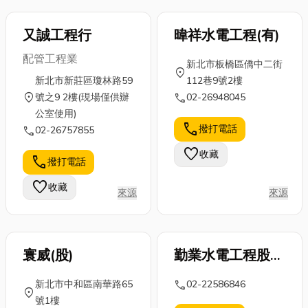
會...
車，展開...
積...
又誠工程行
暐祥水電工程(有)
配管工程業
新北市板橋區僑中二街
location_on
新北市新莊區瓊林路59
112巷9號2樓
location_on
call
號之9 2樓(現場僅供辦
02-26948045
公室使用)
call
撥打電話
call
02-26757855
favorite
收藏
call
撥打電話
favorite
收藏
來源
來源
寰威(股)
勤業水電工程股份
有限公司
call
新北市中和區南華路65
02-22586846
location_on
號1樓