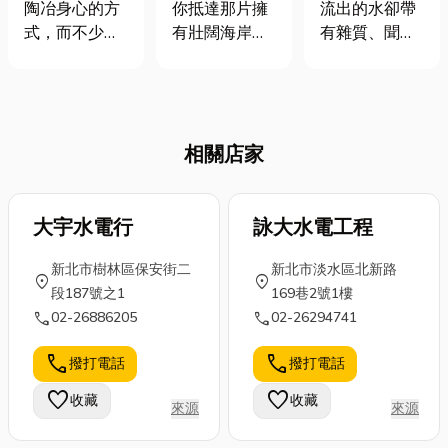
略！教你如何
撇步、推薦商
讓髒水塔成為
陶冶身心的方
你抵達那片擁
流出的水卻帶
挑選一台好琴
家、精彩活動
健康隱憂！一
式，而不少人
有壯闊海岸
有雜質、聞起
懶人包情報大
篇搞懂水塔清
會想學的樂器
線、翠綠縱
來有股怪味？
放送！
洗重要性
就是「鋼
谷，以及豐富
或是水質看起
琴」，那在選
原住民文化的
來混濁，洗澡
購時，我們往
台東，最想做
時總覺得皮膚
相關店家
往不太清楚該
的第一件事是
癢癢的？這些
如何挑選，要
什麼？是跳上
可能都是水塔
買新的還是買
火車欣賞沿途
太髒發出的警
二手中古的?其
大宇水電行
風光？還是擠
詠大水電工程
訊！水塔是家
實小編相當推
上公車前往熱
中用水的最後
新北市樹林區保安街二
新北市淡水區北新路
薦新手不妨買
門景點？其
一道防線，但
location_on
location_on
段187號之1
169巷2號1樓
二手中古鋼
實，想要真正
你家中的水塔
call
call
02-26886205
02-26294741
琴，那二手鋼
深入探索台東
多久沒有清洗
琴價格大概多
的迷人魅力，
了呢？如果不
call
call
撥打電話
撥打電話
少呢?今天小編
享受那份不受
定期清潔，水
就來教大家選
拘束的自由，
塔內壁會滋生
favorite
favorite
收藏
收藏
來源
來源
購鋼琴的幾個
最好的方式莫
青苔、細菌，
要點，文末還
過於租一台
底部也會沉