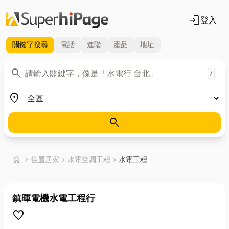
login
登入
關鍵字
搜尋
電話
進階
產品
地址
關鍵字
search
/
地區
place
search
首頁
home
chevron_right
住屋居家
chevron_right
水電空調工程
chevron_right
水電工程
鎮暉電機水電工程行
favorite