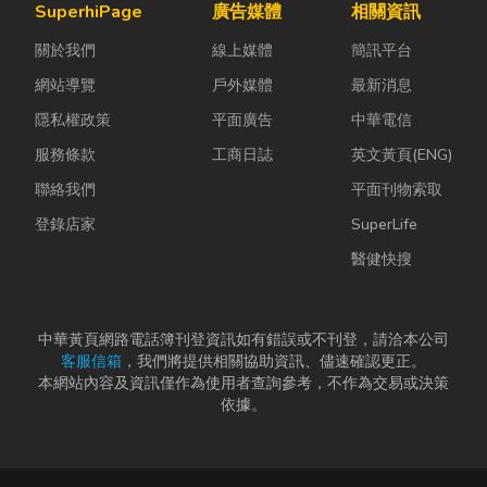
SuperhiPage
廣告媒體
相關資訊
關於我們
線上媒體
簡訊平台
網站導覽
戶外媒體
最新消息
隱私權政策
平面廣告
中華電信
服務條款
工商日誌
英文黃頁(ENG)
聯絡我們
平面刊物索取
登錄店家
SuperLife
醫健快搜
中華黃頁網路電話簿刊登資訊如有錯誤或不刊登，請洽本公司
客服信箱
，我們將提供相關協助資訊、儘速確認更正。
本網站內容及資訊僅作為使用者查詢參考，不作為交易或決策
依據。