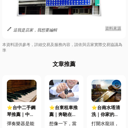
edit
資料來源
這我是店家，我想要編輯
本資料謹供參考，詳細交易及服務內容，請依與店家實際交易協議為
準
文章推薦
⭐台中二手鋼
⭐台東租車推
⭐台南水塔清
琴推薦｜中古
薦｜奔馳在東
洗｜你家的水
鋼琴選購全攻
海岸線！租車
有怪味嗎？別
彈奏樂器是能
想像一下，當
打開水龍頭，