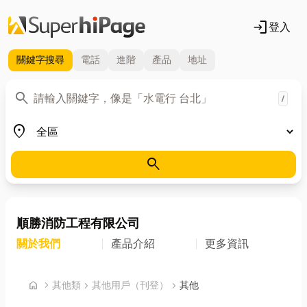
login
登入
關鍵字
搜尋
電話
進階
產品
地址
關鍵字
search
/
地區
place
search
順勝消防工程有限公司
關於我們
產品介紹
更多資訊
首頁
home
chevron_right
其他類
chevron_right
其他用戶（刊登）
chevron_right
其他