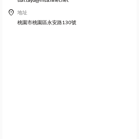
sun.tayu@msa.hinet.net
location_on
地址
桃園市桃園區永安路130號