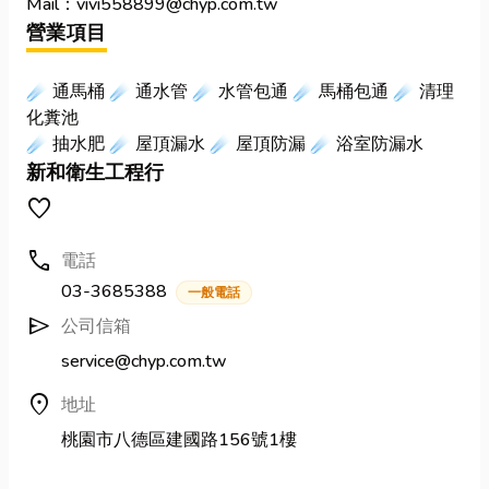
Mail：vivi558899@chyp.com.tw
營業項目
☄ 通馬桶 ☄ 通水管 ☄ 水管包通 ☄ 馬桶包通 ☄ 清理
化糞池
☄ 抽水肥 ☄ 屋頂漏水 ☄ 屋頂防漏 ☄ 浴室防漏水
新和衛生工程行
favorite
call
電話
03-3685388
一般電話
send
公司信箱
service@chyp.com.tw
location_on
地址
桃園市八德區建國路156號1樓