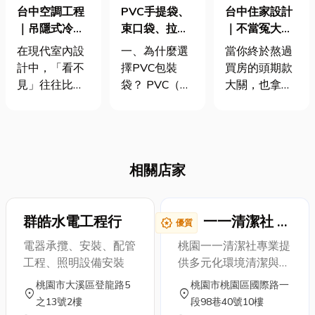
台中空調工程
台中住家設計
PVC手提袋、
｜吊隱式冷氣
｜不當冤大
束口袋、拉鏈
怎麼藏才好
頭！教你新家
袋差在哪？選
在現代室內設
當你終於熬過
一、為什麼選
看？天花板高
該如何聰明裝
購重點全解析
計中，「看不
買房的頭期款
擇PVC包裝
度與出風口設
潢！
見」往往比
大關，也拿到
袋？ PVC（聚
計一次解析
「看得見」更
了鑰匙，終於
氯乙烯）是一
高級。當空調
站在空蕩蕩的
種具有彈性與
不再只是功能
客廳裡時，腦
耐用性的塑膠
設備，而是空
海中是不是已
材質，廣泛應
相關店家
間視覺的一部
經浮現各種美
用於各種日用
分，吊隱式冷
好畫面；在這
品和工業產
氣便成為高端
裡在放一座雙
品。用在包裝
住宅、商業空
人沙發、落地
群皓水電工程行
袋上，有幾個
一一清潔社 桃
award_star
優質
間與設計師的
窗前要放一株
明顯優勢： 1.
園.中壢化糞池
電器承攬、安裝、配管
桃園一一清潔社專業提
首選。它隱身
綠植以及要在
耐用不易破：
清理/桃園.中
工程、照明設備安裝
供多元化環境清潔與排
於天花板之
用餐區放一個
相比一般塑膠
壢抽水肥
水維護服務，秉持「專
桃園市大溪區登龍路5
桃園市桃園區國際路一
中，讓空間回
充滿儀式感的
袋，PVC袋厚
location_on
location_on
業、迅速、可靠」的精
之13號2樓
段98巷40號10樓
歸純粹線條，
吧台。 但得先
度更高、韌性
神，協助客戶打造乾