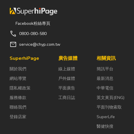
Facebook粉絲專頁
call
0800-080-580
mail
service@chyp.com.tw
SuperhiPage
廣告媒體
相關資訊
關於我們
線上媒體
簡訊平台
網站導覽
戶外媒體
最新消息
隱私權政策
平面廣告
中華電信
服務條款
工商日誌
英文黃頁(ENG)
聯絡我們
平面刊物索取
登錄店家
SuperLife
醫健快搜