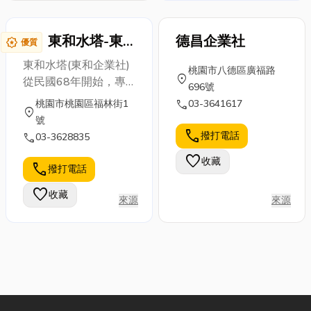
抓漏、通水管、通化糞
槽、管線配置、五金零
東和水塔-東
德昌企業社
award_star
件、各類水電材料應有
優質
和企業社
盡有，歡迎來電洽詢! ~
東和水塔(東和企業社)
桃園市八德區廣福路
服務專線~ 03-
location_on
從民國68年開始，專
696號
4581355
門客製化各型各種款式
call
桃園市桃園區福林街1
03-3641617
location_on
水塔，訂製、運送、安
號
裝，專業迅速，為廣大
call
撥打電話
call
03-3628835
桃園市民提供服務，有
favorite
收藏
口皆碑、專業老字號。
call
撥打電話
水塔主要分為： √立式
favorite
收藏
水塔~各種尺寸平底
來源
來源
型、附架型 √臥式型水
塔~各種尺寸 歡迎各種
規格訂製。