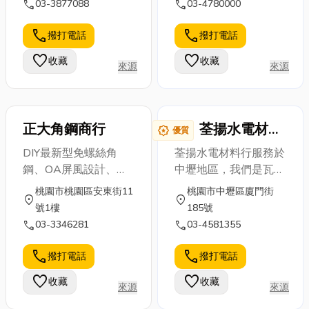
call
call
03-3877088
03-4780000
真正實現機能
等一下！在踩
更強，不容易
淨、安全的生活與工作
與美學的平
進裝潢這個水
因重量或尖銳
環境。我們的服務項目
call
call
撥打電話
撥打電話
衡，而好看又
很深的領域之
物品而破...
涵蓋：槽體清洗、高壓
實用的吊隱式
前，很多...
favorite
favorite
收藏
收藏
水刀疏通、馬桶疏通、
來源
來源
冷氣則...
截油槽清理、水溝清
洗、水管疏通、污泥清
運、抽水肥 我們擁有
正大角鋼商行
荃揚水電材料
award_star
專業設備與經驗豐富的
優質
行
團隊，能迅速解決各類
DIY最新型免螺絲角
荃揚水電材料行服務於
排水與環境清潔問題，
鋼、OA屏風設計、宿
中壢地區，我們是瓦斯
並依客戶需求提供彈性
舍床、桌椅、鐵櫃、金
熱水器合格承裝業，多
桃園市桃園區安東街11
桃園市中壢區廈門街
化方案。無論是家庭、
location_on
location_on
庫、角鋼架、歡迎來電
年來以專業的技術及優
號1樓
185號
餐飲業、工廠或機關單
洽詢。
良的商品品質，提供給
call
call
03-3346281
03-4581355
位，我們都以誠信服務
您各大品牌衛浴設備、
為原則，確保環境整潔
廚房設備用品、瓦斯
call
call
撥打電話
撥打電話
與系統暢通。 ◼︎ 歡迎
爐、熱水器、電能熱水
favorite
來電洽詢 ◼︎
favorite
收藏
收藏
器、LED燈具、水塔安
來源
來源
☎︎ 0936-455993
裝、電路配線、防水、