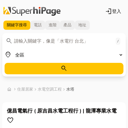
login
登入
關鍵字
搜尋
電話
進階
產品
地址
關鍵字
search
/
地區
place
search
首頁
home
chevron_right
住屋居家
chevron_right
水電空調工程
chevron_right
水塔
億昌電氣行 ( 原吉昌水電工程行 ) | 龍潭專業水電
favorite