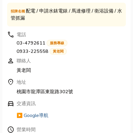
配電 / 申請水錶電錶 / 馬達修理 / 衛浴設備 / 水
招牌名稱
管抓漏
call
電話
03-4792611
服務專線
0933-225558
黃老闆
person
聯絡人
黃老闆
location_on
地址
桃園市龍潭區東龍路302號
directions_car
交通資訊
▶️ Google導航
Schedule
營業時間