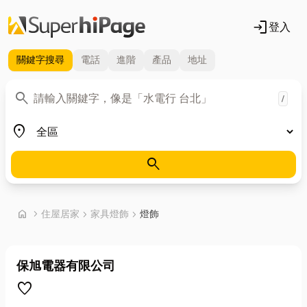
login
登入
關鍵字
搜尋
電話
進階
產品
地址
關鍵字
search
/
地區
place
search
首頁
home
chevron_right
住屋居家
chevron_right
家具燈飾
chevron_right
燈飾
保旭電器有限公司
favorite