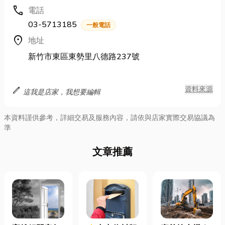
call
電話
03-5713185
一般電話
location_on
地址
新竹市東區東勢里八德路237號
edit
資料來源
這我是店家，我想要編輯
本資料謹供參考，詳細交易及服務內容，請依與店家實際交易協議為
準
文章推薦