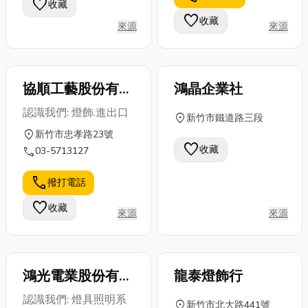
favorite
收藏
聊如何在高雄
了幾家優質的
理、果園整
favorite
收藏
來源
來源
挑選鋁門窗、
台中信封賀卡
平，到住宅基
氣密窗，以及
製造商，希望
礎開挖，挖土
為什...
能幫...
機早已成為...
協順工藝股份有限
鴻晶企業社
公司
認識我們: 燈飾.進出口
location_on
新竹市鐵道路三段
location_on
新竹市忠孝路23號
favorite
收藏
call
03-5713127
call
撥打電話
favorite
收藏
來源
來源
鴻光電業股份有限
龍泰燈飾行
公司
認識我們: 燈具照明系
location_on
新竹市北大路441號