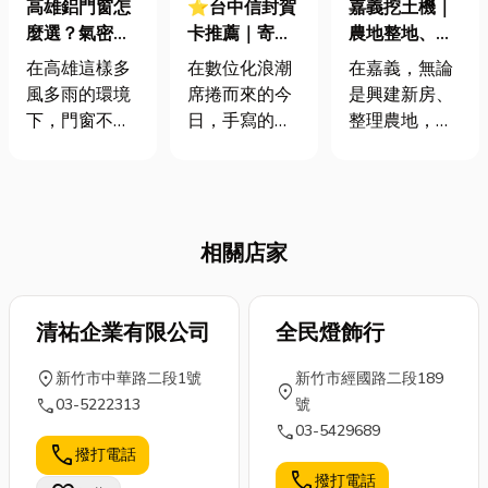
高雄鋁門窗怎
⭐台中信封賀
嘉義挖土機｜
麼選？氣密窗
卡推薦｜寄送
農地整地、基
＋防盜施工，
的不只是訊
地開挖、土方
在高雄這樣多
在數位化浪潮
在嘉義，無論
打造舒適又安
息！獨特的信
清運
風多雨的環境
席捲而來的今
是興建新房、
心的家
封賀卡幫助您
下，門窗不僅
日，手寫的溫
整理農地，還
傳遞每一份真
是家裡美觀的
度與實體的觸
是改善排水設
摯情誼
一部分，更是
感顯得彌足珍
施，都少不了
防護和舒適度
貴。無論是承
挖土機的協
的重要關鍵。
載著真摯祝福
助。一台專業
相關店家
你有沒有想
的節慶賀卡，
的嘉義挖土
過，一扇好的
或是傳遞專業
機，不僅能快
鋁門窗搭配氣
形象的商務信
速完成開挖、
密窗施工，不
清祐企業有限公司
封，一份設計
全民燈飾行
整地與回填工
只讓家更安
精美、製作精
作，更能大幅
location_on
新竹市中華路二段1號
新竹市經國路二段189
靜，還能提升
良的信封賀
縮短施工時
location_on
call
03-5222313
號
防盜安全，讓
卡，都能在方
間，提高工程
call
03-5429689
你住得開心又
寸之間展現您
效率。對許多
call
撥打電話
安心？今天，
的用心與品
在地居民而
call
撥打電話
就來跟大家聊
味。小編整理
言，從農田整