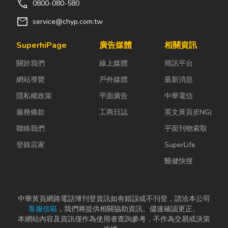
call
0800-080-580
mail
service@chyp.com.tw
SuperhiPage
廣告媒體
相關資訊
關於我們
線上媒體
簡訊平台
網站導覽
戶外媒體
最新消息
隱私權政策
平面廣告
中華電信
服務條款
工商日誌
英文黃頁(ENG)
聯絡我們
平面刊物索取
登錄店家
SuperLife
醫健快搜
中華黃頁網路電話簿刊登資訊如有錯誤或不刊登，請洽本公司
客服信箱
，我們將提供相關協助資訊、儘速確認更正。
本網站內容及資訊僅作為使用者查詢參考，不作為交易或決策