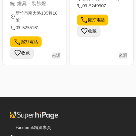
統-燈具－裝飾燈
call
03-5249907
新竹市南大路139巷16
location_on
call
撥打電話
號
call
03-5255161
favorite
收藏
call
撥打電話
favorite
收藏
來源
來源
Facebook粉絲專頁